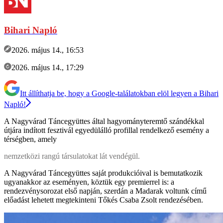
Bihari Napló
2026. május 14., 16:53
2026. május 14., 17:29
Itt állíthatja be, hogy a Google-találatokban elöl legyen a Bihari
Napló!
A Nagyvárad Táncegyüttes által hagyományteremtő szándékkal
útjára indított fesztivál egyedülálló profillal rendelkező esemény a
térségben, amely
nemzetközi rangú társulatokat lát vendégül.
A Nagyvárad Táncegyüttes saját produkcióival is bemutatkozik
ugyanakkor az eseményen, köztük egy premierrel is: a
rendezvénysorozat első napján, szerdán a Madarak voltunk című
előadást lehetett megtekinteni Tőkés Csaba Zsolt rendezésében.