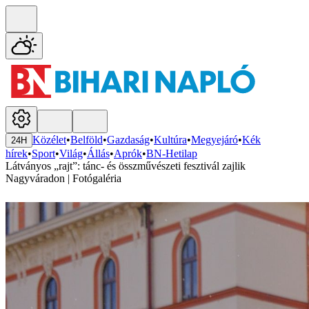
Közélet
•
Belföld
•
Gazdaság
•
Kultúra
•
Megyejáró
•
Kék
24H
hírek
•
Sport
•
Világ
•
Állás
•
Aprók
•
BN-Hetilap
Látványos „rajt”: tánc- és összművészeti fesztivál zajlik
Nagyváradon | Fotógaléria