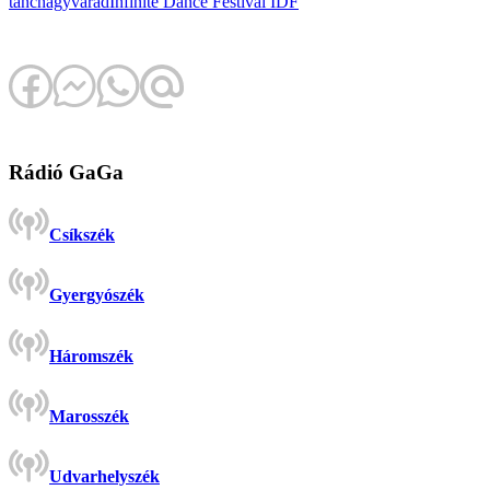
tánc
nagyvárad
Infinite Dance Festival
IDF
Rádió GaGa
Csíkszék
Gyergyószék
Háromszék
Marosszék
Udvarhelyszék