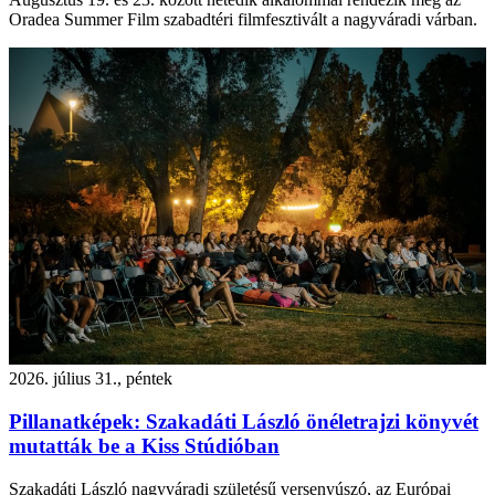
Oradea Summer Film szabadtéri filmfesztivált a nagyváradi várban.
2026. július 31., péntek
Pillanatképek: Szakadáti László önéletrajzi könyvét
mutatták be a Kiss Stúdióban
Szakadáti László nagyváradi születésű versenyúszó, az Európai