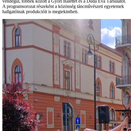
vendégül, többek között a Győri Balettet és a Duda Éva Társulatot.
A programsorozat részeként a közönség táncművészeti egyetemek
hallgatóinak produkcióit is megtekintheti.