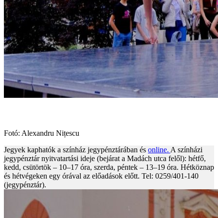
Fotó: Alexandru Nițescu
Jegyek kaphatók a színház jegypénztárában és
online.
A színházi
jegypénztár nyitvatartási ideje (bejárat a Madách utca felől): hétfő,
kedd, csütörtök – 10–17 óra, szerda, péntek – 13–19 óra. Hétköznap
és hétvégeken egy órával az előadások előtt. Tel: 0259/401-140
(jegypénztár).