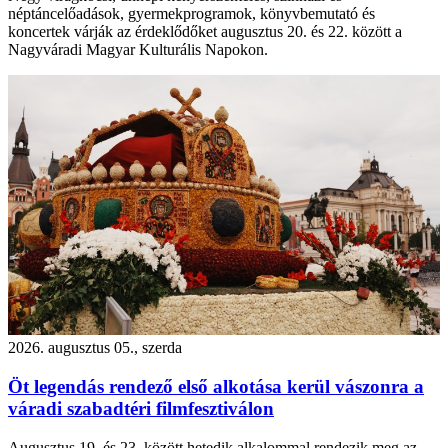
néptáncelőadások, gyermekprogramok, könyvbemutató és
koncertek várják az érdeklődőket augusztus 20. és 22. között a
Nagyváradi Magyar Kulturális Napokon.
2026. augusztus 05., szerda
Öt legendás rendező első alkotása kerül vászonra a
váradi szabadtéri filmfesztiválon
Augusztus 19. és 23. között hetedik alkalommal rendezik meg az