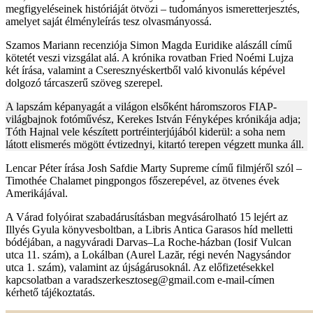
megfigyeléseinek históriáját ötvözi – tudományos ismeretterjesztés,
amelyet saját élményleírás tesz olvasmányossá.
Szamos Mariann recenziója Simon Magda Euridike alászáll című
kötetét veszi vizsgálat alá. A krónika rovatban Fried Noémi Lujza
két írása, valamint a Cseresznyéskertből való kivonulás képével
dolgozó tárcaszerű szöveg szerepel.
A lapszám képanyagát a világon elsőként háromszoros FIAP-
világbajnok fotóművész, Kerekes István Fényképes krónikája adja;
Tóth Hajnal vele készített portréinterjújából kiderül: a soha nem
látott elismerés mögött évtizednyi, kitartó terepen végzett munka áll.
Lencar Péter írása Josh Safdie Marty Supreme című filmjéről szól –
Timothée Chalamet pingpongos főszerepével, az ötvenes évek
Amerikájával.
A Várad folyóirat szabadárusításban megvásárolható 15 lejért az
Illyés Gyula könyvesboltban, a Libris Antica Garasos híd melletti
bódéjában, a nagyváradi Darvas–La Roche-házban (Iosif Vulcan
utca 11. szám), a Lokálban (Aurel Lazăr, régi nevén Nagysándor
utca 1. szám), valamint az újságárusoknál. Az előfizetésekkel
kapcsolatban a varadszerkesztoseg@gmail.com e-mail-címen
kérhető tájékoztatás.