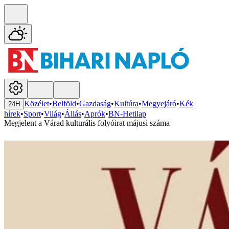
Közélet
•
Belföld
•
Gazdaság
•
Kultúra
•
Megyejáró
•
Kék
24H
hírek
•
Sport
•
Világ
•
Állás
•
Aprók
•
BN-Hetilap
Megjelent a Várad kulturális folyóirat májusi száma