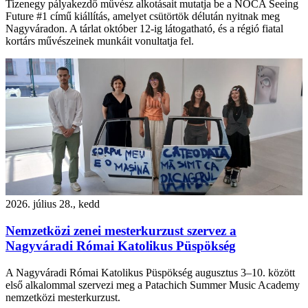
Tizenegy pályakezdő művész alkotásait mutatja be a NOCA Seeing
Future #1 című kiállítás, amelyet csütörtök délután nyitnak meg
Nagyváradon. A tárlat október 12-ig látogatható, és a régió fiatal
kortárs művészeinek munkáit vonultatja fel.
2026. július 28., kedd
Nemzetközi zenei mesterkurzust szervez a
Nagyváradi Római Katolikus Püspökség
A Nagyváradi Római Katolikus Püspökség augusztus 3–10. között
első alkalommal szervezi meg a Patachich Summer Music Academy
nemzetközi mesterkurzust.