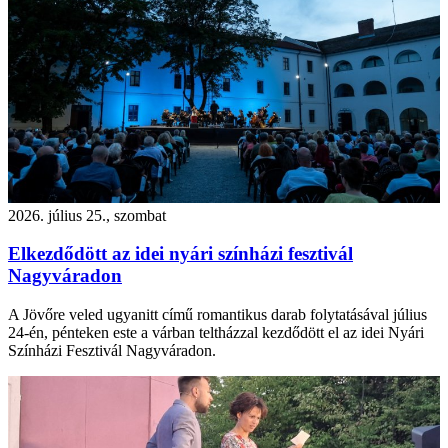
2026. július 25., szombat
Elkezdődött az idei nyári színházi fesztivál
Nagyváradon
A Jövőre veled ugyanitt című romantikus darab folytatásával július
24-én, pénteken este a várban teltházzal kezdődött el az idei Nyári
Színházi Fesztivál Nagyváradon.