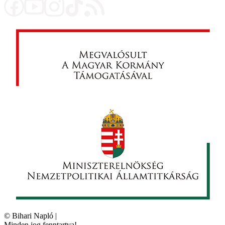
©
Bihari Napló
|
Minden jog fenntartva!