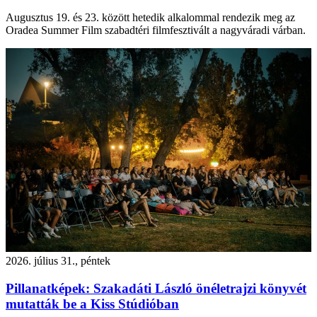
Augusztus 19. és 23. között hetedik alkalommal rendezik meg az
Oradea Summer Film szabadtéri filmfesztivált a nagyváradi várban.
2026. július 31., péntek
Pillanatképek: Szakadáti László önéletrajzi könyvét
mutatták be a Kiss Stúdióban