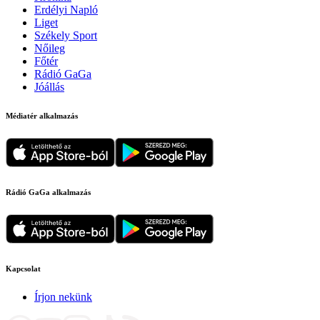
Erdélyi Napló
Liget
Székely Sport
Nőileg
Főtér
Rádió GaGa
Jóállás
Médiatér alkalmazás
Rádió GaGa alkalmazás
Kapcsolat
Írjon nekünk