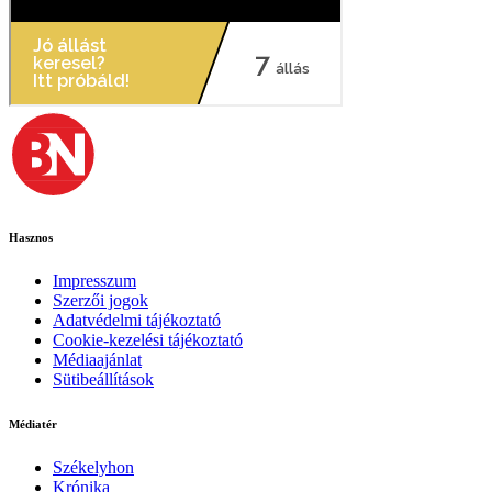
Hasznos
Impresszum
Szerzői jogok
Adatvédelmi tájékoztató
Cookie-kezelési tájékoztató
Médiaajánlat
Sütibeállítások
Médiatér
Székelyhon
Krónika