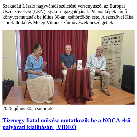
Szakadáti László nagyváradi születésű versenyúszó, az Európai
Úszószövetség (LEN) egykori igazgatójának Pillanatképek című
könyvét mutatták be július 30-án, csütörtökön este. A szerzővel Kiss
Törék Ildikó és Meleg Vilmos színművészek beszélgettek.
2026. július 30., csütörtök
Tizenegy fiatal művész mutatkozik be a NOCA első
pályázati kiállításán | VIDEÓ