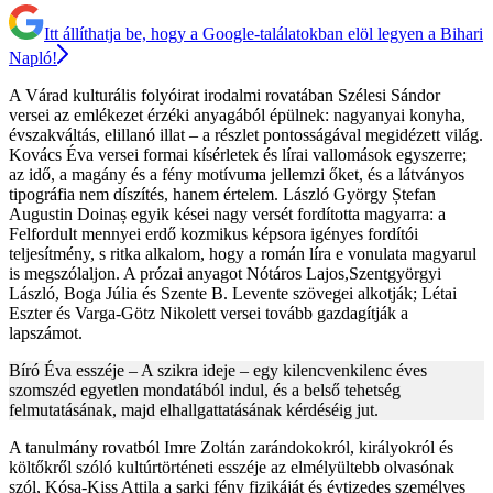
Itt állíthatja be, hogy a Google-találatokban elöl legyen a Bihari
Napló!
A Várad kulturális folyóirat irodalmi rovatában Szélesi Sándor
versei az emlékezet érzéki anyagából épülnek: nagyanyai konyha,
évszakváltás, elillanó illat – a részlet pontosságával megidézett világ.
Kovács Éva versei formai kísérletek és lírai vallomások egyszerre;
az idő, a magány és a fény motívuma jellemzi őket, és a látványos
tipográfia nem díszítés, hanem értelem. László György Ștefan
Augustin Doinaș egyik kései nagy versét fordította magyarra: a
Felfordult mennyei erdő kozmikus képsora igényes fordítói
teljesítmény, s ritka alkalom, hogy a román líra e vonulata magyarul
is megszólaljon. A prózai anyagot Nótáros Lajos,Szentgyörgyi
László, Boga Júlia és Szente B. Levente szövegei alkotják; Létai
Eszter és Varga-Götz Nikolett versei tovább gazdagítják a
lapszámot.
Bíró Éva esszéje – A szikra ideje – egy kilencvenkilenc éves
szomszéd egyetlen mondatából indul, és a belső tehetség
felmutatásának, majd elhallgattatásának kérdéséig jut.
A tanulmány rovatból Imre Zoltán zarándokokról, királyokról és
költőkről szóló kultúrtörténeti esszéje az elmélyültebb olvasónak
szól, Kósa-Kiss Attila a sarki fény fizikáját és évtizedes személyes