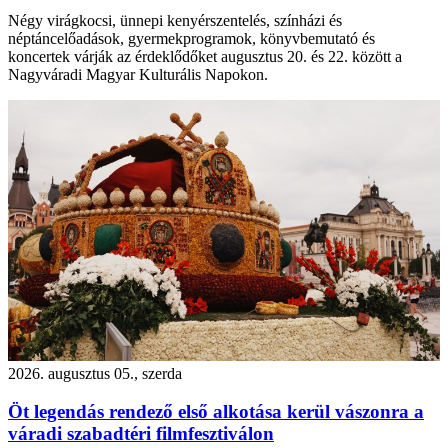
Négy virágkocsi, ünnepi kenyérszentelés, színházi és
néptáncelőadások, gyermekprogramok, könyvbemutató és
koncertek várják az érdeklődőket augusztus 20. és 22. között a
Nagyváradi Magyar Kulturális Napokon.
2026. augusztus 05., szerda
Öt legendás rendező első alkotása kerül vászonra a
váradi szabadtéri filmfesztiválon