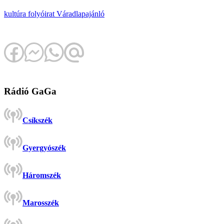
kultúra
folyóirat
Várad
lapajánló
Rádió GaGa
Csíkszék
Gyergyószék
Háromszék
Marosszék