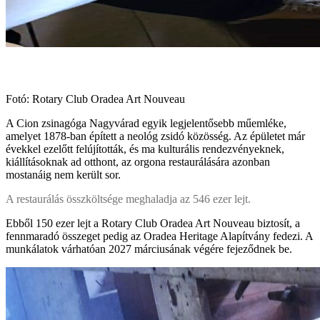
Fotó: Rotary Club Oradea Art Nouveau
A Cion zsinagóga Nagyvárad egyik legjelentősebb műemléke,
amelyet 1878-ban épített a neológ zsidó közösség. Az épületet már
évekkel ezelőtt felújították, és ma kulturális rendezvényeknek,
kiállításoknak ad otthont, az orgona restaurálására azonban
mostanáig nem került sor.
A restaurálás összköltsége meghaladja az 546 ezer lejt.
Ebből 150 ezer lejt a Rotary Club Oradea Art Nouveau biztosít, a
fennmaradó összeget pedig az Oradea Heritage Alapítvány fedezi. A
munkálatok várhatóan 2027 márciusának végére fejeződnek be.