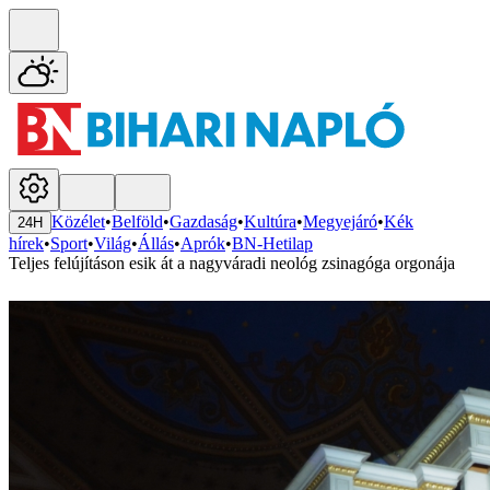
Közélet
•
Belföld
•
Gazdaság
•
Kultúra
•
Megyejáró
•
Kék
24H
hírek
•
Sport
•
Világ
•
Állás
•
Aprók
•
BN-Hetilap
Teljes felújításon esik át a nagyváradi neológ zsinagóga orgonája