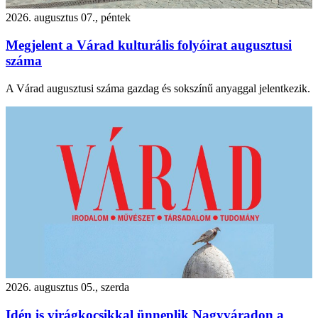
2026. augusztus 07., péntek
Megjelent a Várad kulturális folyóirat augusztusi
száma
A Várad augusztusi száma gazdag és sokszínű anyaggal jelentkezik.
2026. augusztus 05., szerda
Idén is virágkocsikkal ünneplik Nagyváradon a