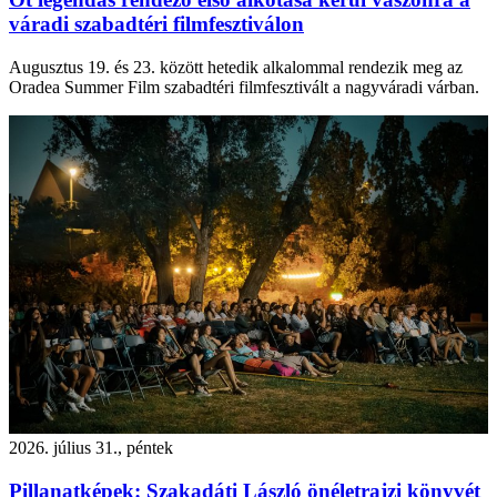
váradi szabadtéri filmfesztiválon
Augusztus 19. és 23. között hetedik alkalommal rendezik meg az
Oradea Summer Film szabadtéri filmfesztivált a nagyváradi várban.
2026. július 31., péntek
Pillanatképek: Szakadáti László önéletrajzi könyvét