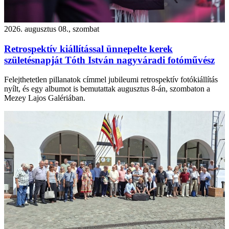
2026. augusztus 08., szombat
Retrospektív kiállítással ünnepelte kerek
születésnapját Tóth István nagyváradi fotóművész
Felejthetetlen pillanatok címmel jubileumi retrospektív fotókiállítás
nyílt, és egy albumot is bemutattak augusztus 8-án, szombaton a
Mezey Lajos Galériában.