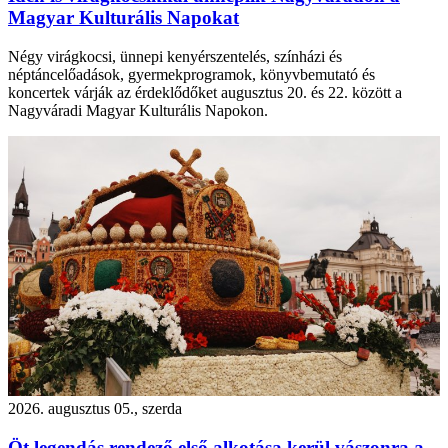
Magyar Kulturális Napokat
Négy virágkocsi, ünnepi kenyérszentelés, színházi és
néptáncelőadások, gyermekprogramok, könyvbemutató és
koncertek várják az érdeklődőket augusztus 20. és 22. között a
Nagyváradi Magyar Kulturális Napokon.
2026. augusztus 05., szerda
Öt legendás rendező első alkotása kerül vászonra a