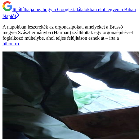
Itt állíthatja be, hogy a Google-találatokban elöl legyen a Bihari
Napló!
A napokban leszerelték az orgonasípokat, amelyeket a Brassó
megyei Szászhermányba (Hărman) szállítottak egy orgonaépítéssel
foglalkozó műhelybe, ahol teljes felújításon esnek át – írta a
bihon.ro.