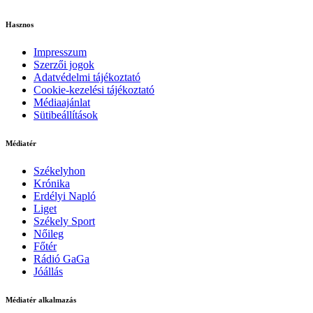
Hasznos
Impresszum
Szerzői jogok
Adatvédelmi tájékoztató
Cookie-kezelési tájékoztató
Médiaajánlat
Sütibeállítások
Médiatér
Székelyhon
Krónika
Erdélyi Napló
Liget
Székely Sport
Nőileg
Főtér
Rádió GaGa
Jóállás
Médiatér alkalmazás