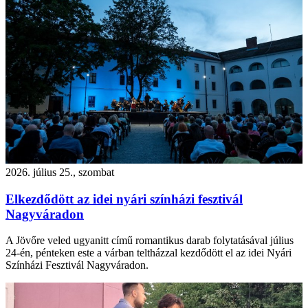
2026. július 25., szombat
Elkezdődött az idei nyári színházi fesztivál
Nagyváradon
A Jövőre veled ugyanitt című romantikus darab folytatásával július
24-én, pénteken este a várban teltházzal kezdődött el az idei Nyári
Színházi Fesztivál Nagyváradon.