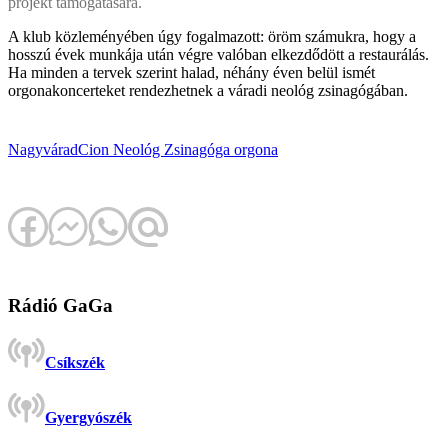
projekt támogatására.
A klub közleményében úgy fogalmazott: öröm számukra, hogy a
hosszú évek munkája után végre valóban elkezdődött a restaurálás.
Ha minden a tervek szerint halad, néhány éven belül ismét
orgonakoncerteket rendezhetnek a váradi neológ zsinagógában.
Nagyvárad
Cion Neológ Zsinagóga
orgona
Rádió GaGa
Csíkszék
Gyergyószék