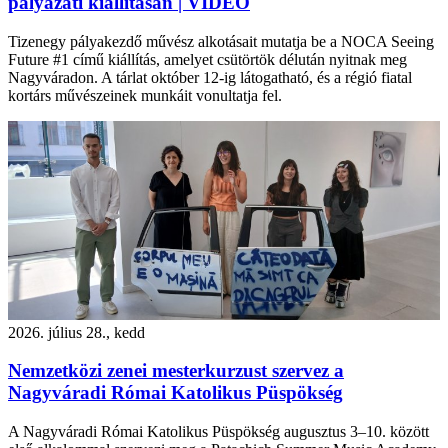
pályázati kiállításán | VIDEÓ
Tizenegy pályakezdő művész alkotásait mutatja be a NOCA Seeing
Future #1 című kiállítás, amelyet csütörtök délután nyitnak meg
Nagyváradon. A tárlat október 12-ig látogatható, és a régió fiatal
kortárs művészeinek munkáit vonultatja fel.
2026. július 28., kedd
Nemzetközi zenei mesterkurzust szervez a
Nagyváradi Római Katolikus Püspökség
A Nagyváradi Római Katolikus Püspökség augusztus 3–10. között