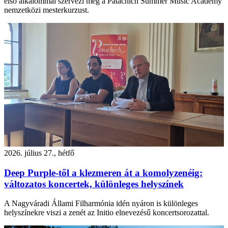
első alkalommal szervezi meg a Patachich Summer Music Academy
nemzetközi mesterkurzust.
2026. július 27., hétfő
Deep Purple-től a klezmeren át a komolyzenéig:
változatos koncertek, különleges helyszínek
A Nagyváradi Állami Filharmónia idén nyáron is különleges
helyszínekre viszi a zenét az Initio elnevezésű koncertsorozattal.