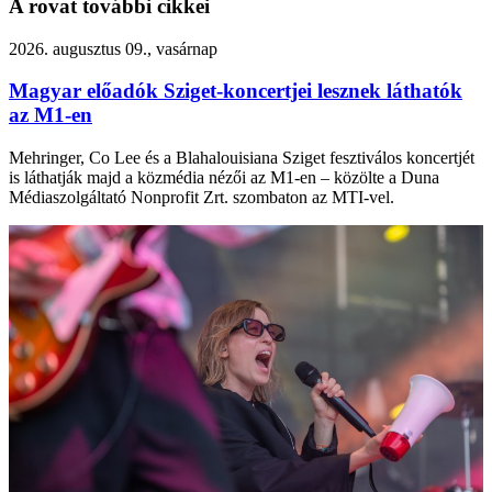
A rovat további cikkei
2026. augusztus 09., vasárnap
Magyar előadók Sziget-koncertjei lesznek láthatók
az M1-en
Mehringer, Co Lee és a Blahalouisiana Sziget fesztiválos koncertjét
is láthatják majd a közmédia nézői az M1-en – közölte a Duna
Médiaszolgáltató Nonprofit Zrt. szombaton az MTI-vel.