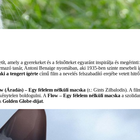
tít, amely a gyerekeket és a felnőtteket egyaránt inspirálja és megérinti
ármazó tanár, Antoni Benaige nyomában, aki 1935-ben szinte mesebeli ígé
aki a tengert ígérte
című film a nevelés felszabadító erejébe vetett hitr
w (Áradás) – Egy félelem nélküli macska
(r.: Gints Zilbalodis). A f
n kénytelen boldogulni. A
Flow – Egy félelem nélküli macska
a szolidar
s
Golden Globe-díjat
.