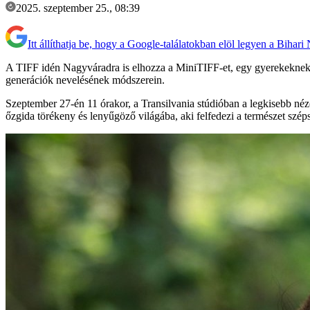
2025. szeptember 25., 08:39
Itt állíthatja be, hogy a Google-találatokban elöl legyen a Bihari
A TIFF idén Nagyváradra is elhozza a MiniTIFF-et, egy gyerekeknek é
generációk nevelésének módszerein.
Szeptember 27-én 11 órakor, a Transilvania stúdióban a legkisebb néző
őzgida törékeny és lenyűgöző világába, aki felfedezi a természet széps