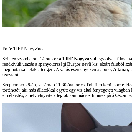
Fotó: TIFF Nagyvárad
Szintén szombaton, 14 órakor a
TIFF Nagyvárad
egy olyan filmet ve
rendkívüli utazás a spanyolországi Burgos nevű kis, elzárt faluból sz
megmutassa nekik a tengert. A valós eseményeken alapuló,
A tanár, 
századot.
Szeptember 28-án, vasárnap 11.30 órakor családi film kerül sorra:
Flo
történetét, aki más állatokkal együtt egy víz által fenyegetett világba
elmélkedés, amely elnyerte a legjobb animációs filmnek járó
Oscar-
é