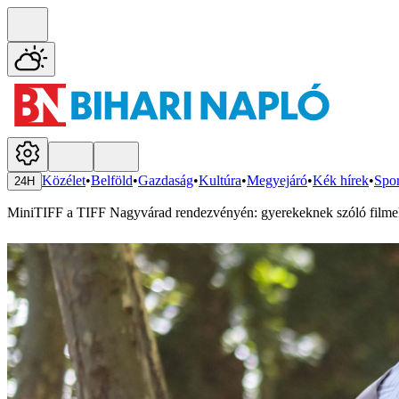
Közélet
•
Belföld
•
Gazdaság
•
Kultúra
•
Megyejáró
•
Kék hírek
•
Spor
24H
MiniTIFF a TIFF Nagyvárad rendezvényén: gyerekeknek szóló filmek 