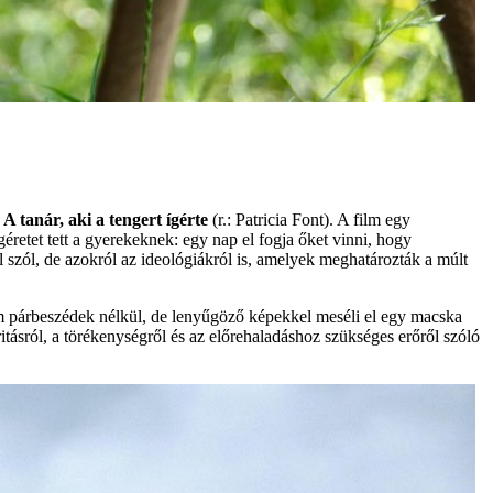
:
A tanár, aki a tengert ígérte
(r.: Patricia Font). A film egy
retet tett a gyerekeknek: egy nap el fogja őket vinni, hogy
ől szól, de azokról az ideológiákról is, amelyek meghatározták a múlt
ilm párbeszédek nélkül, de lenyűgöző képekkel meséli el egy macska
itásról, a törékenységről és az előrehaladáshoz szükséges erőről szóló