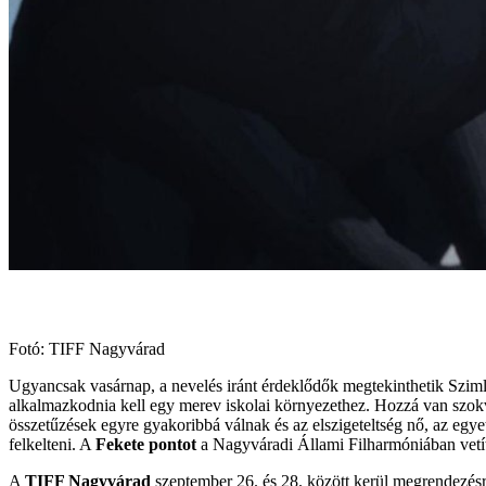
Fotó: TIFF Nagyvárad
Ugyancsak vasárnap, a nevelés iránt érdeklődők megtekinthetik Szimle
alkalmazkodnia kell egy merev iskolai környezethez. Hozzá van szokv
összetűzések egyre gyakoribbá válnak és az elszigeteltség nő, az egye
felkelteni. A
Fekete pontot
a Nagyváradi Állami Filharmóniában vetít
A
TIFF Nagyvárad
szeptember 26. és 28. között kerül megrendezés