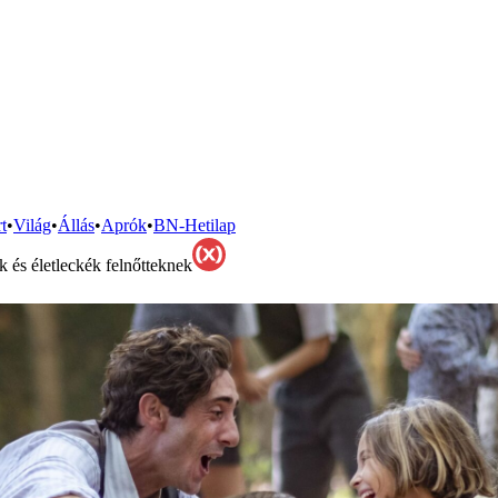
t
•
Világ
•
Állás
•
Aprók
•
BN-Hetilap
és életleckék felnőtteknek