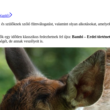
 Napló!
s szülőknek szóló filmválogatást, valamint olyan alkotásokat, amelye
k egy időtlen klasszikus fedezhetnek fel újra:
Bambi – Erdei történe
égét, de annak veszélyeit is.