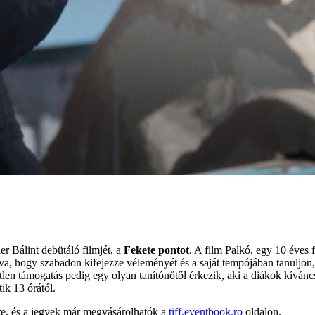
r Bálint debütáló filmjét, a
Fekete pontot
. A film Palkó, egy 10 éves 
a, hogy szabadon kifejezze véleményét és a saját tempójában tanuljon
tlen támogatás pedig egy olyan tanítónőtől érkezik, aki a diákok kívánc
ik 13 órától.
re, és a jegyek már megvásárolhatók a
tiff.eventbook.ro
oldalon.