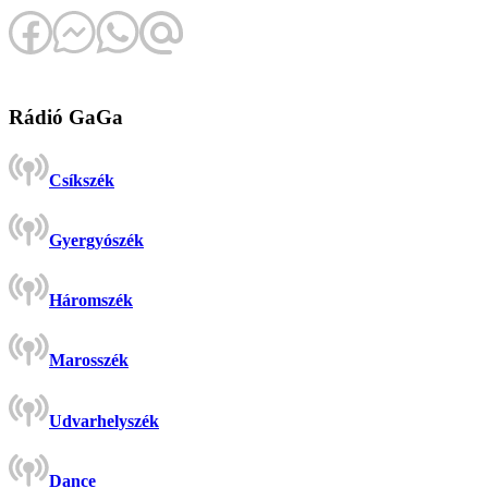
Rádió GaGa
Csíkszék
Gyergyószék
Háromszék
Marosszék
Udvarhelyszék
Dance