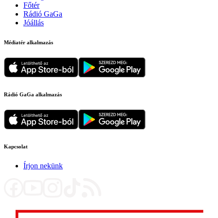
Főtér
Rádió GaGa
Jóállás
Médiatér alkalmazás
Rádió GaGa alkalmazás
Kapcsolat
Írjon nekünk