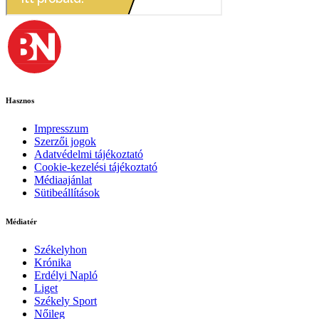
Hasznos
Impresszum
Szerzői jogok
Adatvédelmi tájékoztató
Cookie-kezelési tájékoztató
Médiaajánlat
Sütibeállítások
Médiatér
Székelyhon
Krónika
Erdélyi Napló
Liget
Székely Sport
Nőileg