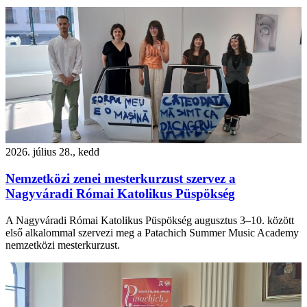
2026. július 28., kedd
Nemzetközi zenei mesterkurzust szervez a
Nagyváradi Római Katolikus Püspökség
A Nagyváradi Római Katolikus Püspökség augusztus 3–10. között
első alkalommal szervezi meg a Patachich Summer Music Academy
nemzetközi mesterkurzust.