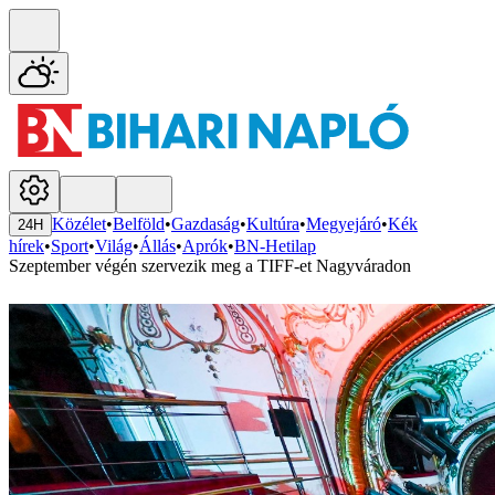
Közélet
•
Belföld
•
Gazdaság
•
Kultúra
•
Megyejáró
•
Kék
24H
hírek
•
Sport
•
Világ
•
Állás
•
Aprók
•
BN-Hetilap
Szeptember végén szervezik meg a TIFF-et Nagyváradon