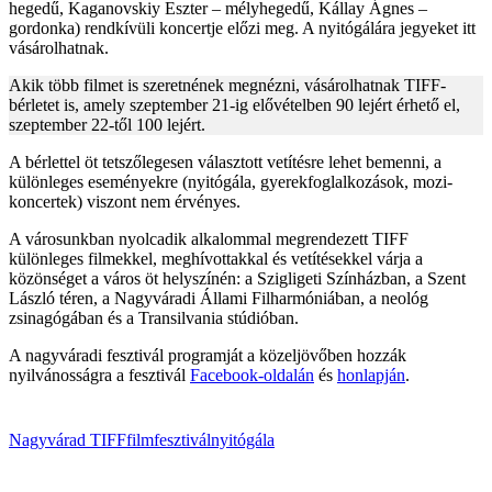
hegedű, Kaganovskiy Eszter – mélyhegedű, Kállay Ágnes –
gordonka) rendkívüli koncertje előzi meg. A nyitógálára jegyeket itt
vásárolhatnak.
Akik több filmet is szeretnének megnézni, vásárolhatnak TIFF-
bérletet is, amely szeptember 21-ig elővételben 90 lejért érhető el,
szeptember 22-től 100 lejért.
A bérlettel öt tetszőlegesen választott vetítésre lehet bemenni, a
különleges eseményekre (nyitógála, gyerekfoglalkozások, mozi-
koncertek) viszont nem érvényes.
A városunkban nyolcadik alkalommal megrendezett TIFF
különleges filmekkel, meghívottakkal és vetítésekkel várja a
közönséget a város öt helyszínén: a Szigligeti Színházban, a Szent
László téren, a Nagyváradi Állami Filharmóniában, a neológ
zsinagógában és a Transilvania stúdióban.
A nagyváradi fesztivál programját a közeljövőben hozzák
nyilvánosságra a fesztivál
Facebook-oldalán
és
honlapján
.
Nagyvárad
TIFF
filmfesztivál
nyitógála