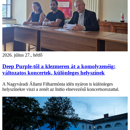
2026. július 27., hétfő
Deep Purple-től a klezmeren át a komolyzenéig:
változatos koncertek, különleges helyszínek
A Nagyváradi Állami Filharmónia idén nyáron is különleges
helyszínekre viszi a zenét az Initio elnevezésű koncertsorozattal.