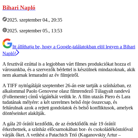
Bihari Napló
2025. szeptember 04., 20:35
2025. szeptember 05., 13:53
Itt állíthatja be, hogy a Google-találatokban elöl legyen a Bihari
Napló!
A fesztivál ezúttal is a legjobban várt filmes produkciókat hozza el
városunkba, és a szervezők bérlettel is készülnek mindazoknak, akik
nem akarnak lemaradni az év filmjeiről.
A TIFF nyitógáláját szeptember 26-án este tartják a színházban, ez
alkalommal Paolo Genovese olasz filmrendező Túlagyalt randevú
(Follemente) című vígjátékát vetítik le. A film utazás Piero és Lara
tudatának mélyére: a két szerelmes belső énje összecsap, és
feltárulnak azok a rejtett gondolatok és belső konfliktusok, amelyek
döntéseinket alakítják.
A gála 20 órától kezdődik, de az érdeklődők már 19 órától
érkezhetnek, a színház előcsarnokában bor- és csokoládékóstolóval
várják őket. A vetítést a Patachich Trió (Kaganovskiy Artur –