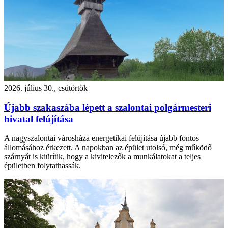
2026. július 30., csütörtök
Újabb szakaszába lépett a szalontai polgármesteri
hivatal felújítása
A nagyszalontai városháza energetikai felújítása újabb fontos
állomásához érkezett. A napokban az épület utolsó, még működő
szárnyát is kiürítik, hogy a kivitelezők a munkálatokat a teljes
épületben folytathassák.