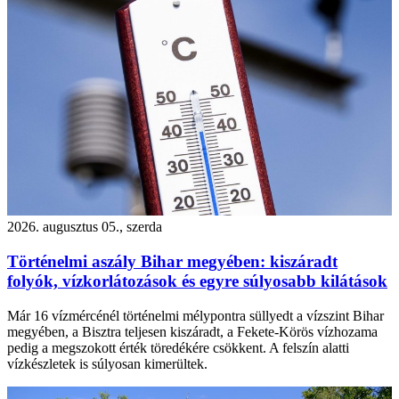
2026. augusztus 05., szerda
Történelmi aszály Bihar megyében: kiszáradt
folyók, vízkorlátozások és egyre súlyosabb kilátások
Már 16 vízmércénél történelmi mélypontra süllyedt a vízszint Bihar
megyében, a Bisztra teljesen kiszáradt, a Fekete-Körös vízhozama
pedig a megszokott érték töredékére csökkent. A felszín alatti
vízkészletek is súlyosan kimerültek.