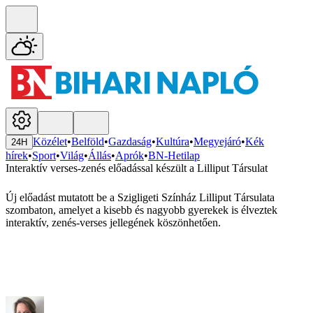
Közélet
•
Belföld
•
Gazdaság
•
Kultúra
•
Megyejáró
•
Kék
24H
hírek
•
Sport
•
Világ
•
Állás
•
Aprók
•
BN-Hetilap
Interaktív verses-zenés előadással készült a Lilliput Társulat
Új előadást mutatott be a Szigligeti Színház Lilliput Társulata
szombaton, amelyet a kisebb és nagyobb gyerekek is élveztek
interaktív, zenés-verses jellegének köszönhetően.