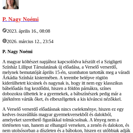
P. Nagy Noémi
2023. április 16., 08:08
2026. március 12., 23:54
P. Nagy Noémi
A magyar költészet napjához kapcsolódva készült el a Szigligeti
Színház Lilliput Társulatának új előadása, a Verselő verserdő,
melynek bemutatóját április 15-én, szombaton tartották meg a váradi
Árkádia Színház kistermében. A terembe belépve rögtön
kiderülhetett kicsinek és nagynak is, hogy itt nem egy klasszikus
bábelőadás fog kezdődni, hiszen a földön párnákra, színes
dobozokra ülhettek le a gyermekek, a bábszínészek pedig már a
játéktéren várták őket, és elbeszélgettek a kis kíváncsi nézőkkel.
A Verselő verserdő előadásnak nincs cselekménye, hiszen ez egy
kedves összeállítás magyar gyermekversekből és dalokból,
amelyeket szerethető figurákkal tolmácsolnak. A lényeg nem a
történeten van, hanem az elhangzó verseken, a zenén és dalokon, és
nem utolsósorban a díszleten és a bábokon, hiszen ez utóbbiak adják