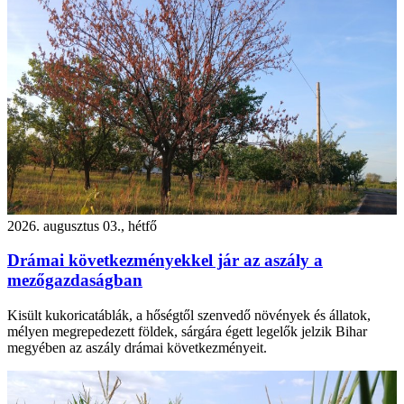
2026. augusztus 03., hétfő
Drámai következményekkel jár az aszály a
mezőgazdaságban
Kisült kukoricatáblák, a hőségtől szenvedő növények és állatok,
mélyen megrepedezett földek, sárgára égett legelők jelzik Bihar
megyében az aszály drámai következményeit.