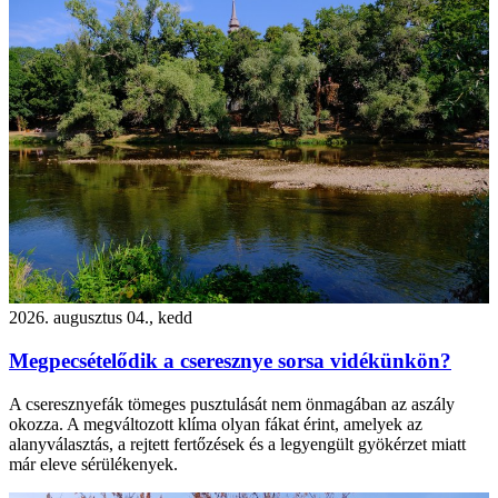
2026. augusztus 04., kedd
Megpecsételődik a cseresznye sorsa vidékünkön?
A cseresznyefák tömeges pusztulását nem önmagában az aszály
okozza. A megváltozott klíma olyan fákat érint, amelyek az
alanyválasztás, a rejtett fertőzések és a legyengült gyökérzet miatt
már eleve sérülékenyek.