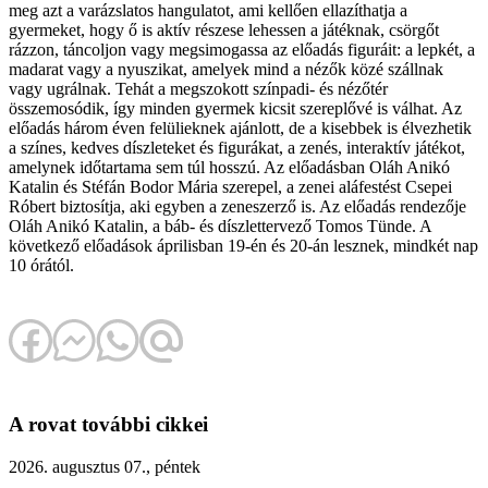
meg azt a varázslatos hangulatot, ami kellően ellazíthatja a
gyermeket, hogy ő is aktív részese lehessen a játéknak, csörgőt
rázzon, táncoljon vagy megsimogassa az előadás figuráit: a lepkét, a
madarat vagy a nyuszikat, amelyek mind a nézők közé szállnak
vagy ugrálnak. Tehát a megszokott színpadi- és nézőtér
összemosódik, így minden gyermek kicsit szereplővé is válhat. Az
előadás három éven felülieknek ajánlott, de a kisebbek is élvezhetik
a színes, kedves díszleteket és figurákat, a zenés, interaktív játékot,
amelynek időtartama sem túl hosszú. Az előadásban Oláh Anikó
Katalin és Stéfán Bodor Mária szerepel, a zenei aláfestést Csepei
Róbert biztosítja, aki egyben a zeneszerző is. Az előadás rendezője
Oláh Anikó Katalin, a báb- és díszlettervező Tomos Tünde. A
következő előadások áprilisban 19-én és 20-án lesznek, mindkét nap
10 órától.
A rovat további cikkei
2026. augusztus 07., péntek