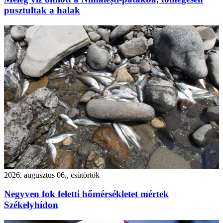
pusztultak a halak
2026. augusztus 06., csütörtök
Negyven fok feletti hőmérsékletet mértek
Székelyhídon