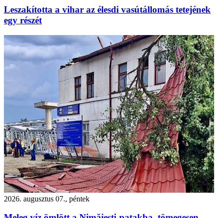
Leszakította a vihar az élesdi vasútállomás tetejének
egy részét
2026. augusztus 07., péntek
Meleg víz ömlött a Nimăiești-patakba, tömegesen