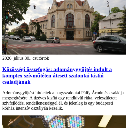
2026. július 30., csütörtök
Közösségi összefogás: adománygyűjtés indult a
komplex szívműtéten átesett szalontai kisfiú
családjának
Adománygyűjtést hirdettek a nagyszalontai Pálfy Ármin és családja
megsegítésére. A tízéves kisfiú egy rendkívül ritka, veleszületett
szívfejlődési rendellenességgel él, és jelenleg is egy budapesti
kórház intenzív osztályán kezelik.