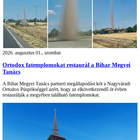
2026. augusztus 01., szombat
Ortodox fatemplomokat restaurál a Bihar Megyei
Tanács
A Bihar Megyei Tanács partneri megállapodást köt a Nagyváradi
Ortodox Püspökséggel azért, hogy az elkövetkezendő öt évben
restaurálják a megyében található fatemplomokat.