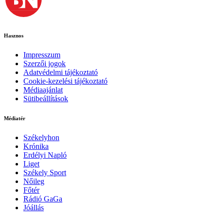
Hasznos
Impresszum
Szerzői jogok
Adatvédelmi tájékoztató
Cookie-kezelési tájékoztató
Médiaajánlat
Sütibeállítások
Médiatér
Székelyhon
Krónika
Erdélyi Napló
Liget
Székely Sport
Nőileg
Főtér
Rádió GaGa
Jóállás