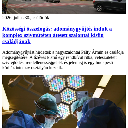
2026. július 30., csütörtök
Közösségi összefogás: adománygyűjtés indult a
komplex szívműtéten átesett szalontai kisfiú
családjának
Adománygyűjtést hirdettek a nagyszalontai Pálfy Ármin és családja
megsegítésére. A tízéves kisfiú egy rendkívül ritka, veleszületett
szívfejlődési rendellenességgel él, és jelenleg is egy budapesti
kórház intenzív osztályán kezelik.