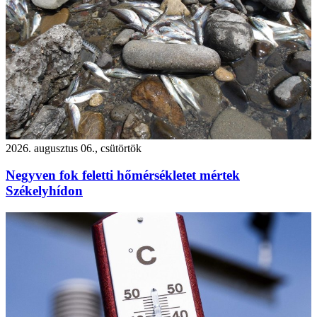
2026. augusztus 06., csütörtök
Negyven fok feletti hőmérsékletet mértek
Székelyhídon