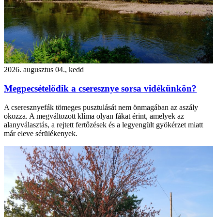
2026. augusztus 04., kedd
Megpecsételődik a cseresznye sorsa vidékünkön?
A cseresznyefák tömeges pusztulását nem önmagában az aszály
okozza. A megváltozott klíma olyan fákat érint, amelyek az
alanyválasztás, a rejtett fertőzések és a legyengült gyökérzet miatt
már eleve sérülékenyek.