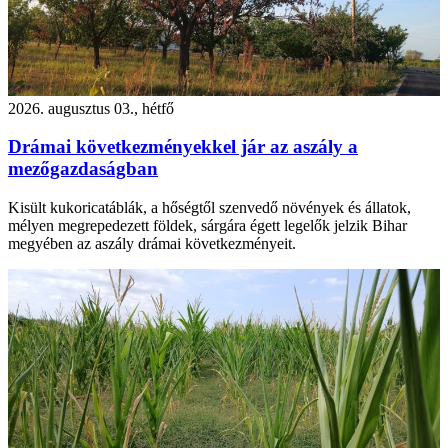
2026. augusztus 03., hétfő
Drámai következményekkel jár az aszály a
mezőgazdaságban
Kisült kukoricatáblák, a hőségtől szenvedő növények és állatok,
mélyen megrepedezett földek, sárgára égett legelők jelzik Bihar
megyében az aszály drámai következményeit.