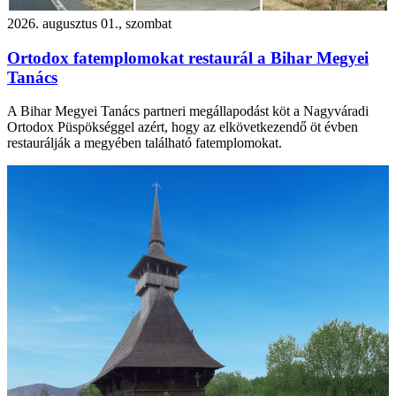
2026. augusztus 01., szombat
Ortodox fatemplomokat restaurál a Bihar Megyei
Tanács
A Bihar Megyei Tanács partneri megállapodást köt a Nagyváradi
Ortodox Püspökséggel azért, hogy az elkövetkezendő öt évben
restaurálják a megyében található fatemplomokat.