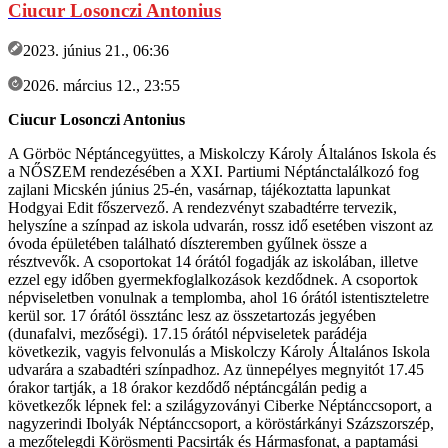
Ciucur Losonczi Antonius
2023. június 21., 06:36
2026. március 12., 23:55
Ciucur Losonczi Antonius
A Görböc Néptáncegyüttes, a Miskolczy Károly Általános Iskola és
a NŐSZEM rendezésében a XXI. Partiumi Néptánctalálkozó fog
zajlani Micskén június 25-én, vasárnap, tájékoztatta lapunkat
Hodgyai Edit főszervező. A rendezvényt szabadtérre tervezik,
helyszíne a színpad az iskola udvarán, rossz idő esetében viszont az
óvoda épületében található díszteremben gyűlnek össze a
résztvevők. A csoportokat 14 órától fogadják az iskolában, illetve
ezzel egy időben gyermekfoglalkozások kezdődnek. A csoportok
népviseletben vonulnak a templomba, ahol 16 órától istentiszteletre
kerül sor. 17 órától össztánc lesz az összetartozás jegyében
(dunafalvi, mezőségi). 17.15 órától népviseletek parádéja
következik, vagyis felvonulás a Miskolczy Károly Általános Iskola
udvarára a szabadtéri színpadhoz. Az ünnepélyes megnyitót 17.45
órakor tartják, a 18 órakor kezdődő néptáncgálán pedig a
következők lépnek fel: a szilágyzoványi Ciberke Néptánccsoport, a
nagyzerindi Ibolyák Néptánccsoport, a köröstárkányi Százszorszép,
a mezőtelegdi Körösmenti Pacsirták és Hármasfonat, a paptamási