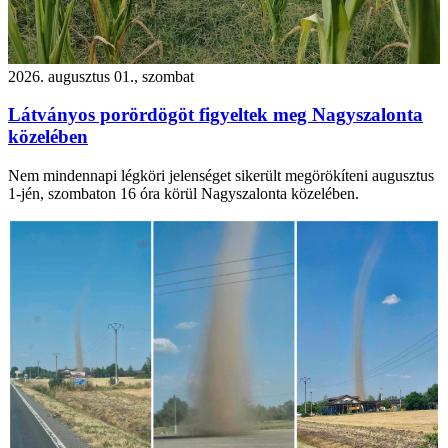
2026. augusztus 01., szombat
Látványos porördögöt figyeltek meg Nagyszalonta
közelében
Nem mindennapi légköri jelenséget sikerült megörökíteni augusztus
1-jén, szombaton 16 óra körül Nagyszalonta közelében.