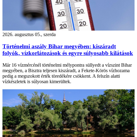
2026. augusztus 05., szerda
Történelmi aszály Bihar megyében: kiszáradt
folyók, vízkorlátozások és egyre súlyosabb kilátások
Már 16 vízmércénél történelmi mélypontra süllyedt a vízszint Bihar
megyében, a Bisztra teljesen kiszáradt, a Fekete-Körös vízhozama
pedig a megszokott érték töredékére csökkent. A felszín alatti
vízkészletek is súlyosan kimerültek.