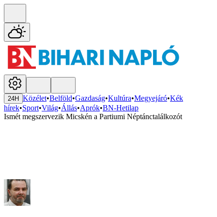
Közélet
•
Belföld
•
Gazdaság
•
Kultúra
•
Megyejáró
•
Kék
24H
hírek
•
Sport
•
Világ
•
Állás
•
Aprók
•
BN-Hetilap
Ismét megszervezik Micskén a Partiumi Néptánctalálkozót