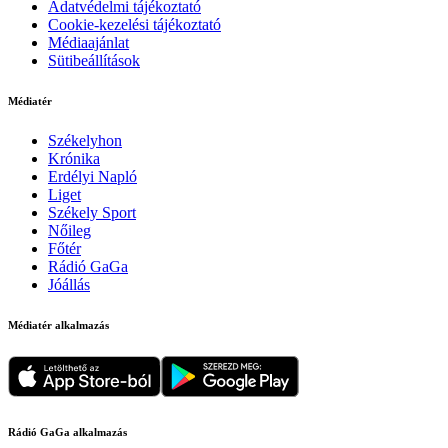
Adatvédelmi tájékoztató
Cookie-kezelési tájékoztató
Médiaajánlat
Sütibeállítások
Médiatér
Székelyhon
Krónika
Erdélyi Napló
Liget
Székely Sport
Nőileg
Főtér
Rádió GaGa
Jóállás
Médiatér alkalmazás
Rádió GaGa alkalmazás