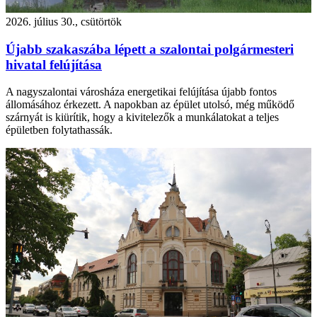
2026. július 30., csütörtök
Újabb szakaszába lépett a szalontai polgármesteri
hivatal felújítása
A nagyszalontai városháza energetikai felújítása újabb fontos
állomásához érkezett. A napokban az épület utolsó, még működő
szárnyát is kiürítik, hogy a kivitelezők a munkálatokat a teljes
épületben folytathassák.