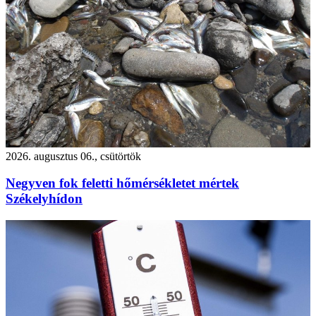
2026. augusztus 06., csütörtök
Negyven fok feletti hőmérsékletet mértek
Székelyhídon