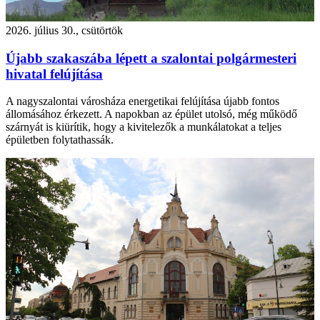
2026. július 30., csütörtök
Újabb szakaszába lépett a szalontai polgármesteri
hivatal felújítása
A nagyszalontai városháza energetikai felújítása újabb fontos
állomásához érkezett. A napokban az épület utolsó, még működő
szárnyát is kiürítik, hogy a kivitelezők a munkálatokat a teljes
épületben folytathassák.