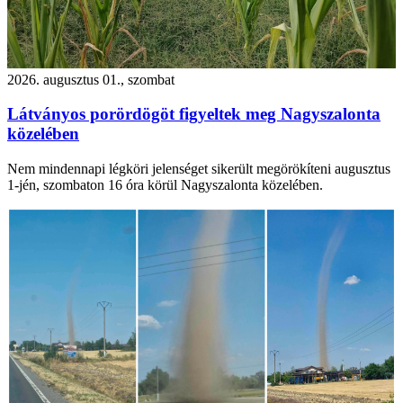
2026. augusztus 01., szombat
Látványos porördögöt figyeltek meg Nagyszalonta
közelében
Nem mindennapi légköri jelenséget sikerült megörökíteni augusztus
1-jén, szombaton 16 óra körül Nagyszalonta közelében.