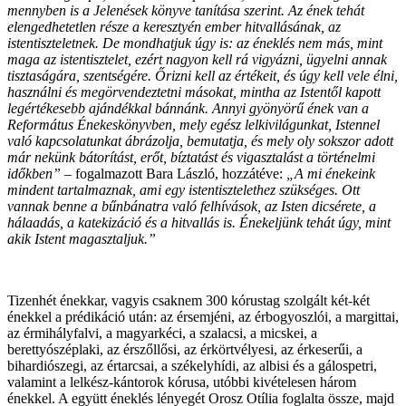
mennyben is a Jelenések könyve tanítása szerint. Az ének tehát
elengedhetetlen része a keresztyén ember hitvallásának, az
istentiszteletnek. De mondhatjuk úgy is: az éneklés nem más, mint
maga az istentisztelet, ezért nagyon kell rá vigyázni, ügyelni annak
tisztaságára, szentségére. Őrizni kell az értékeit, és úgy kell vele élni,
használni és megörvendeztetni másokat, mintha az Istentől kapott
legértékesebb ajándékkal bánnánk. Annyi gyönyörű ének van a
Református Énekeskönyvben, mely egész lelkivilágunkat, Istennel
való kapcsolatunkat ábrázolja, bemutatja, és mely oly sokszor adott
már nekünk bátorítást, erőt, bíztatást és vigasztalást a történelmi
időkben”
– fogalmazott Bara László, hozzátéve:
„A mi énekeink
mindent tartalmaznak, ami egy istentisztelethez szükséges. Ott
vannak benne a bűnbánatra való felhívások, az Isten dicsérete, a
hálaadás, a katekizáció és a hitvallás is. Énekeljünk tehát úgy, mint
akik Istent magasztaljuk.”
Tizenhét énekkar, vagyis csaknem 300 kórustag szolgált két-két
énekkel a prédikáció után: az érsemjéni, az érbogyoszlói, a margittai,
az érmihályfalvi, a magyarkéci, a szalacsi, a micskei, a
berettyószéplaki, az érszőllősi, az érkörtvélyesi, az érkeserűi, a
bihardiószegi, az értarcsai, a székelyhídi, az albisi és a gálospetri,
valamint a lelkész-kántorok kórusa, utóbbi kivételesen három
énekkel. A együtt éneklés lényegét Orosz Otília foglalta össze, majd