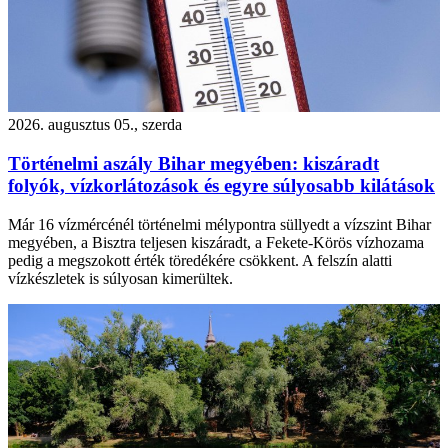
2026. augusztus 05., szerda
Történelmi aszály Bihar megyében: kiszáradt
folyók, vízkorlátozások és egyre súlyosabb kilátások
Már 16 vízmércénél történelmi mélypontra süllyedt a vízszint Bihar
megyében, a Bisztra teljesen kiszáradt, a Fekete-Körös vízhozama
pedig a megszokott érték töredékére csökkent. A felszín alatti
vízkészletek is súlyosan kimerültek.