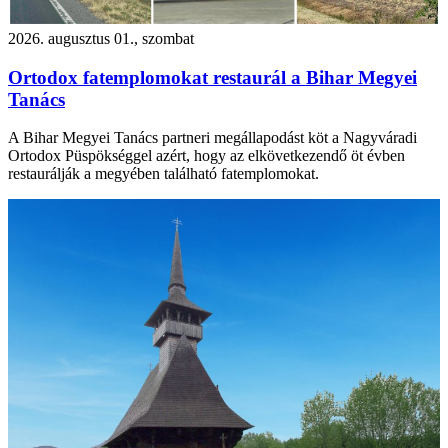
2026. augusztus 01., szombat
Ortodox fatemplomokat restaurál a Bihar Megyei
Tanács
A Bihar Megyei Tanács partneri megállapodást köt a Nagyváradi
Ortodox Püspökséggel azért, hogy az elkövetkezendő öt évben
restaurálják a megyében található fatemplomokat.