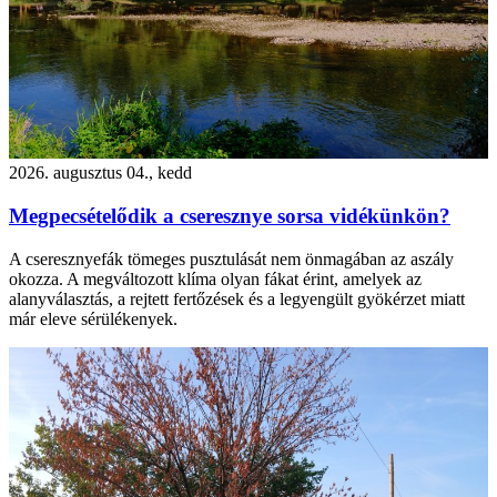
2026. augusztus 04., kedd
Megpecsételődik a cseresznye sorsa vidékünkön?
A cseresznyefák tömeges pusztulását nem önmagában az aszály
okozza. A megváltozott klíma olyan fákat érint, amelyek az
alanyválasztás, a rejtett fertőzések és a legyengült gyökérzet miatt
már eleve sérülékenyek.