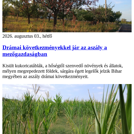
2026. augusztus 03., hétfő
Drámai következményekkel jár az aszály a
mezőgazdaságban
Kisült kukoricatáblák, a hőségtől szenvedő növények és állatok,
mélyen megrepedezett földek, sárgára égett legelők jelzik Bihar
megyében az aszály drámai következményeit.