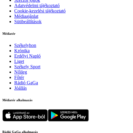
Szerzői jogok
Adatvédelmi tájékoztató
Cookie-kezelési tájékoztató
Médiaajánlat
Sütibeállítások
Médiatér
Székelyhon
Krónika
Erdélyi Napló
Liget
Székely Sport
Nőileg
Főtér
Rádió GaGa
Jóállás
Médiatér alkalmazás
Rádió GaGa alkalmazás