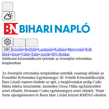
Közélet
•
Belföld
•
Gazdaság
•
Kultúra
•
Megyejáró
•
Kék
24H
hírek
•
Sport
•
Világ
•
Állás
•
Aprók
•
BN-Hetilap
Jubileumi kórustalálkozót tartottak az érsemjéni református
templomban
Az érsemjéni református templomban tartották vasárnap délután az
Érmelléki Református Egyházmegye 30. Felnőtt Kórustalálkozóját.
Bara László esperes hirdette az igét, a meghívottakat pedig Csáki
Márta lelkész köszöntötte, kiemelten Orosz Otília egyházkerületi
zenei előadót, Hermann Csaba egyházmegyei zenei előadót, Timár
Sorin alpolgármestert és Borsi Imre Lóránt körzeti RMDSZ-elnököt.