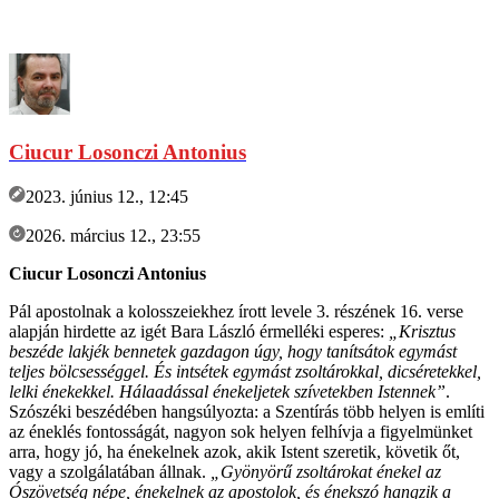
Ciucur Losonczi Antonius
2023. június 12., 12:45
2026. március 12., 23:55
Ciucur Losonczi Antonius
Pál apostolnak a kolosszeiekhez írott levele 3. részének 16. verse
alapján hirdette az igét Bara László érmelléki esperes:
„Krisztus
beszéde lakjék bennetek gazdagon úgy, hogy tanítsátok egymást
teljes bölcsességgel. És intsétek egymást zsoltárokkal, dicséretekkel,
lelki énekekkel. Hálaadással énekeljetek szívetekben Istennek”
.
Szószéki beszédében hangsúlyozta: a Szentírás több helyen is említi
az éneklés fontosságát, nagyon sok helyen felhívja a figyelmünket
arra, hogy jó, ha énekelnek azok, akik Istent szeretik, követik őt,
vagy a szolgálatában állnak.
„Gyönyörű zsoltárokat énekel az
Ószövetség népe, énekelnek az apostolok, és énekszó hangzik a