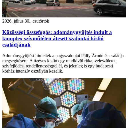
2026. július 30., csütörtök
Közösségi összefogás: adománygyűjtés indult a
komplex szívműtéten átesett szalontai kisfiú
családjának
Adománygyűjtést hirdettek a nagyszalontai Pálfy Ármin és családja
megsegítésére. A tízéves kisfiú egy rendkívül ritka, veleszületett
szívfejlődési rendellenességgel él, és jelenleg is egy budapesti
kórház intenzív osztályán kezelik.