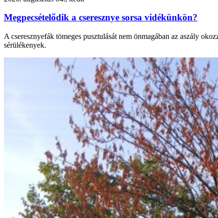
Megpecsételődik a cseresznye sorsa vidékünkön?
A cseresznyefák tömeges pusztulását nem önmagában az aszály okozza. 
sérülékenyek.