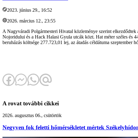
2023. június 29., 16:52
2026. március 12., 23:55
A Nagyváradi Polgármesteri Hivatal közleménye szerint elkezdődtek a k
Nojoridului és a Hack Halasi Gyula utcák közt. Hat méter széles és 44
beruházás költsége 277.723,01 lej, az átadás céldátuma szeptember h
A rovat további cikkei
2026. augusztus 06., csütörtök
Negyven fok feletti hőmérsékletet mértek Székelyhído