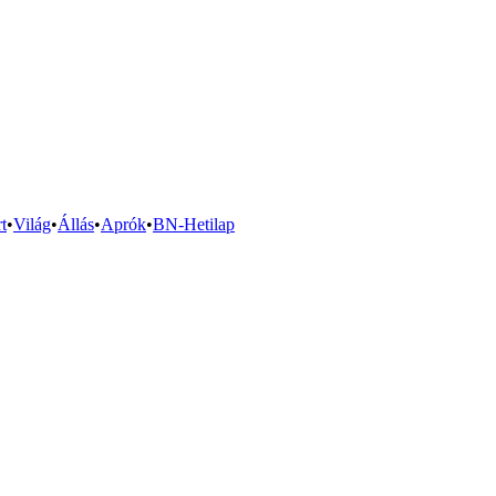
t
•
Világ
•
Állás
•
Aprók
•
BN-Hetilap