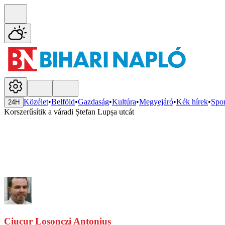
Közélet
•
Belföld
•
Gazdaság
•
Kultúra
•
Megyejáró
•
Kék hírek
•
Spor
24H
Korszerűsítik a váradi Ștefan Lupșa utcát
Ciucur Losonczi Antonius