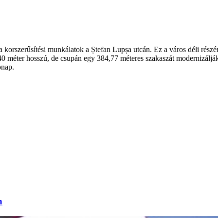
orszerűsítési munkálatok a Ștefan Lupșa utcán. Ez a város déli részén,
0 méter hosszú, de csupán egy 384,77 méteres szakaszát modernizálják, m
ónap.
n