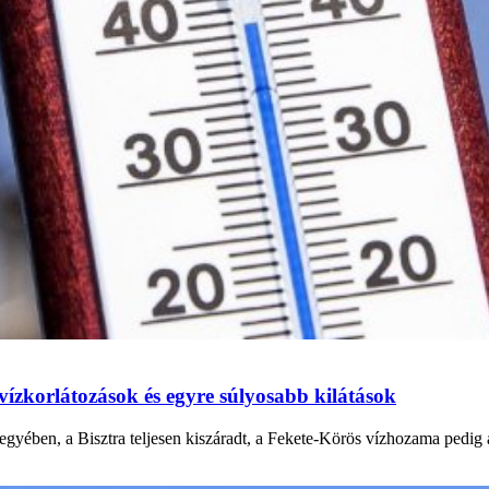
vízkorlátozások és egyre súlyosabb kilátások
gyében, a Bisztra teljesen kiszáradt, a Fekete-Körös vízhozama pedig a 