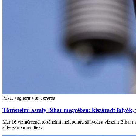
2026. augusztus 05., szerda
Történelmi aszály Bihar megyében: kiszáradt folyók, 
Már 16 vízmércénél történelmi mélypontra süllyedt a vízszint Bihar me
súlyosan kimerültek.