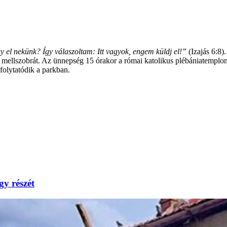
gy el nekünk? Így válaszoltam: Itt vagyok, engem küldj el!”
(Izajás 6:8
 mellszobrát. Az ünnepség 15 órakor a római katolikus plébániatempl
folytatódik a parkban.
gy részét