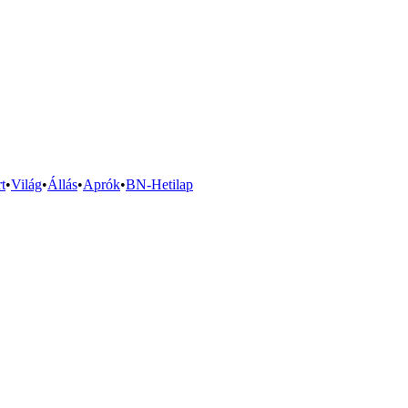
t
•
Világ
•
Állás
•
Aprók
•
BN-Hetilap