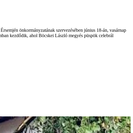
). Érsemjén önkormányzatának szervezésében június 18-án, vasárnap
omban kezdődik, ahol Böcskei László megyés püspök celebrál