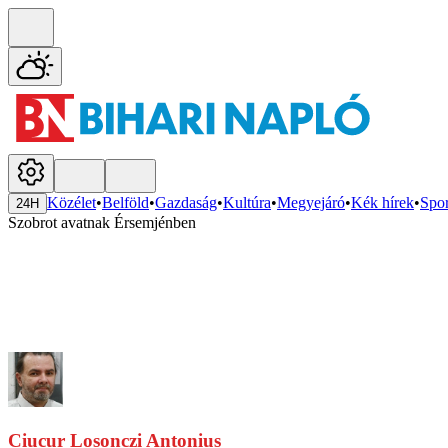
Közélet
•
Belföld
•
Gazdaság
•
Kultúra
•
Megyejáró
•
Kék hírek
•
Spor
24H
Szobrot avatnak Érsemjénben
Ciucur Losonczi Antonius