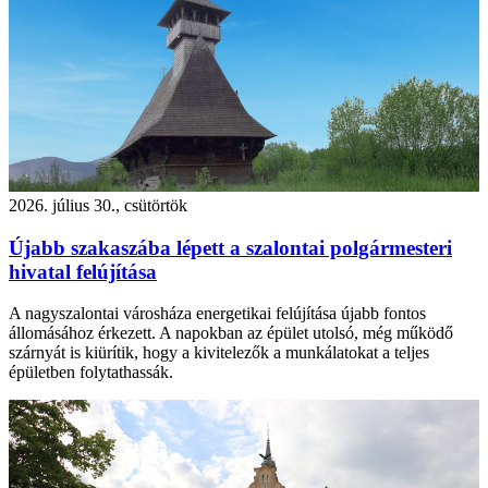
2026. július 30., csütörtök
Újabb szakaszába lépett a szalontai polgármesteri
hivatal felújítása
A nagyszalontai városháza energetikai felújítása újabb fontos
állomásához érkezett. A napokban az épület utolsó, még működő
szárnyát is kiürítik, hogy a kivitelezők a munkálatokat a teljes
épületben folytathassák.