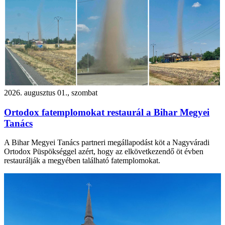
2026. augusztus 01., szombat
Ortodox fatemplomokat restaurál a Bihar Megyei
Tanács
A Bihar Megyei Tanács partneri megállapodást köt a Nagyváradi
Ortodox Püspökséggel azért, hogy az elkövetkezendő öt évben
restaurálják a megyében található fatemplomokat.