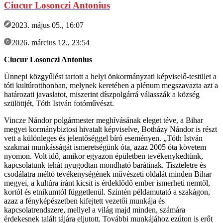
Ciucur Losonczi Antonius
2023. május 05., 16:07
2026. március 12., 23:54
Ciucur Losonczi Antonius
Ünnepi közgyűlést tartott a helyi önkormányzati képviselő-testület a
tóti kultúrotthonban, melynek keretében a plénum megszavazta azt a
határozati javaslatot, miszerint díszpolgárrá válasszák a község
szülöttjét, Tóth István fotóművészt.
Vincze Nándor polgármester meghívásának eleget téve, a Bihar
megyei kormánybiztosi hivatalt képviselve, Botházy Nándor is részt
vett a különleges és jelentőséggel bíró eseményen. „Tóth István
szakmai munkásságát ismeretségünk óta, azaz 2005 óta követem
nyomon. Volt idő, amikor egyazon épületben tevékenykedtünk,
kapcsolatunk tehát nyugodtan mondható barátinak. Tiszteletre és
csodálatra méltó tevékenységének művészeti oldalát minden Bihar
megyei, a kultúra iránt kicsit is érdeklődő ember ismerheti nemtől,
kortól és etnikumtól függetlenül. Szintén példamutató a szakágon,
azaz a fényképészetben kifejtett vezetői munkája és
kapcsolatrendszere, mellyel a világ majd minden, számára
érdekesnek talált tájára eljutott. További munkájához ezúton is erőt