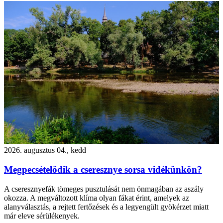
2026. augusztus 04., kedd
Megpecsételődik a cseresznye sorsa vidékünkön?
A cseresznyefák tömeges pusztulását nem önmagában az aszály
okozza. A megváltozott klíma olyan fákat érint, amelyek az
alanyválasztás, a rejtett fertőzések és a legyengült gyökérzet miatt
már eleve sérülékenyek.