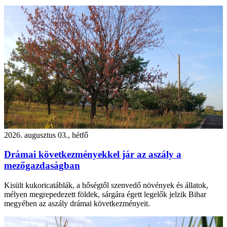
2026. augusztus 03., hétfő
Drámai következményekkel jár az aszály a
mezőgazdaságban
Kisült kukoricatáblák, a hőségtől szenvedő növények és állatok,
mélyen megrepedezett földek, sárgára égett legelők jelzik Bihar
megyében az aszály drámai következményeit.