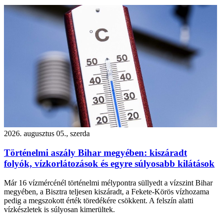
2026. augusztus 05., szerda
Történelmi aszály Bihar megyében: kiszáradt
folyók, vízkorlátozások és egyre súlyosabb kilátások
Már 16 vízmércénél történelmi mélypontra süllyedt a vízszint Bihar
megyében, a Bisztra teljesen kiszáradt, a Fekete-Körös vízhozama
pedig a megszokott érték töredékére csökkent. A felszín alatti
vízkészletek is súlyosan kimerültek.