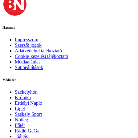
Hasznos
Impresszum
Szerzői jogok
Adatvédelmi tájékoztató
Cookie-kezelési tájékoztató
Médiaajánlat
Sütibeállítások
Médiatér
Székelyhon
Krónika
Erdélyi Napló
Liget
Székely Sport
Nőileg
Főtér
Rádió GaGa
Jóállás