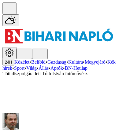
Közélet
•
Belföld
•
Gazdaság
•
Kultúra
•
Megyejáró
•
Kék
24H
hírek
•
Sport
•
Világ
•
Állás
•
Aprók
•
BN-Hetilap
Tóti díszpolgára lett Tóth István fotóművész