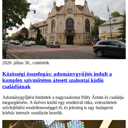
2026. július 30., csütörtök
Közösségi összefogás: adománygyűjtés indult a
komplex szívműtéten átesett szalontai kisfiú
családjának
Adománygyűjtést hirdettek a nagyszalontai Pálfy Ármin és családja
megsegítésére. A tízéves kisfiú egy rendkívül ritka, veleszületett
szívfejlődési rendellenességgel él, és jelenleg is egy budapesti
kórház intenzív osztályán kezelik.