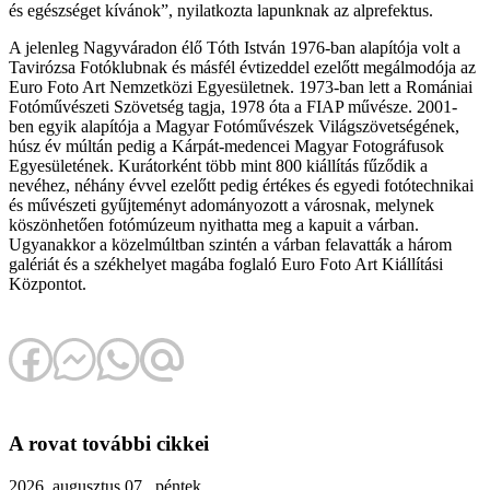
és egészséget kívánok”, nyilatkozta lapunknak az alprefektus.
A jelenleg Nagyváradon élő Tóth István 1976-ban alapítója volt a
Tavirózsa Fotóklubnak és másfél évtizeddel ezelőtt megálmodója az
Euro Foto Art Nemzetközi Egyesületnek. 1973-ban lett a Romániai
Fotóművészeti Szövetség tagja, 1978 óta a FIAP művésze. 2001-
ben egyik alapítója a Magyar Fotóművészek Világszövetségének,
húsz év múltán pedig a Kárpát-medencei Magyar Fotográfusok
Egyesületének. Kurátorként több mint 800 kiállítás fűződik a
nevéhez, néhány évvel ezelőtt pedig értékes és egyedi fotótechnikai
és művészeti gyűjteményt adományozott a városnak, melynek
köszönhetően fotómúzeum nyithatta meg a kapuit a várban.
Ugyanakkor a közelmúltban szintén a várban felavatták a három
galériát és a székhelyet magába foglaló Euro Foto Art Kiállítási
Központot.
A rovat további cikkei
2026. augusztus 07., péntek