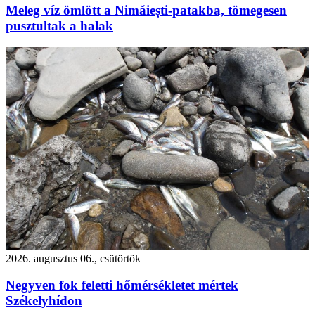
Meleg víz ömlött a Nimăiești-patakba, tömegesen
pusztultak a halak
2026. augusztus 06., csütörtök
Negyven fok feletti hőmérsékletet mértek
Székelyhídon