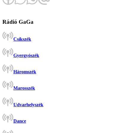
Rádió GaGa
Csíkszék
Gyergyószék
Háromszék
Marosszék
Udvarhelyszék
Dance