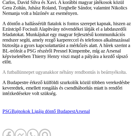
Carlos, David Silva és Xavi. A korábbi magyar játékosok közül
Gera Zoltán, Juhász Roland, Torghelle Sándor, valamint Nikolics
Nemanja volt a húzónév az eseményen.
A döntőn a hallássérült fiatalok is fontos szerepet kapnak, hiszen az
Ezüstcipő Focisuli Alapítvány növendékei látják el a labdaszedői
feladatokat. Munkájukat egy magyar fejlesztésű kommunikációs
rendszer segíti, amely rezgő karpereccel és telefonos alkalmazással
biztosítja a gyors kapcsolattartást a mérkőzés alatt. A hírek szerint a
BL-trófeát a PSG részéről Presnel Kimpembe, míg az Arsenal
képviseletében Thierry Henry viszi majd a pályára a kezdő sípszó
előtt.
A futballünnepet ugyanakkor néhány rendbontás is beárnyékolta.
A Budapestre érkező külföldi szurkolók közül többen verekedésbe
keveredtek, emellett rongálás és csendháborítás miatt is rendőri
intézkedésekre volt szükség.
PSG
Bajnokok Ligája
döntő
Budapest
Arsenal