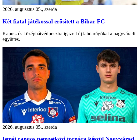
2026. augusztus 05., szerda
Két fiatal játékossal erősített a Bihar FC
Kapus- és középhátvédposztra igazolt új labdarúgókat a nagyváradi
együttes.
2026. augusztus 05., szerda
Ismét rangos nemzetközi tornára készül Nagyvárad