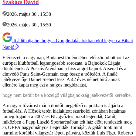
Szakács Dávid
2026. május 30., 15:38
2026. május 30., 15:50
Itt állíthatja be, hogy a Google-találatokban elöl legyen a Bihari
Napló!
Elérkezett a nagy nap, Budapest történetében először ad otthont az
európai klubfutball legrangosabb sorozata, a Bajnokok Ligája
döntőjének. A Puskás Arénában a friss angol bajnok Arsenal és a
címvédő Paris Saint-Germain csap össze a trófeáért. A finálé
játékvezetője Daniel Siebert lesz. A 42 éves német bíró annak
ellenére kapta meg ezt a rangos megbízatást,
hogy nem került be a közelgő világbajnokság játékvezetői keretébe.
A magyar fővárost már a döntőt megelőző napokban is átjárta a
futball-láz. A Hősök terén kialakított szurkolói zónában hatalmas
tömeg fogadta a 2007-es BL-győztes brazil legendát, Cafút,
miközben a Papp László Sportarénában telt ház előtt rendezték meg
az UEFA hagyományos Legendák Tornáját. A gálán több mint
harminc korábbi világsztár lépett pályára, köztük Luís Figo, Roberto