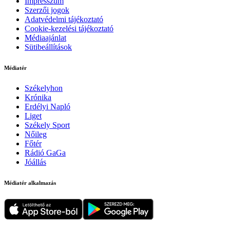
Impresszum
Szerzői jogok
Adatvédelmi tájékoztató
Cookie-kezelési tájékoztató
Médiaajánlat
Sütibeállítások
Médiatér
Székelyhon
Krónika
Erdélyi Napló
Liget
Székely Sport
Nőileg
Főtér
Rádió GaGa
Jóállás
Médiatér alkalmazás