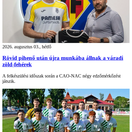
2026. augusztus 03., hétfő
Rövid pihenő után újra munkába állnak a váradi
zöld-fehérek
A felkészülési időszak során a CAO-NAC négy edzőmérkőzést
játszik.