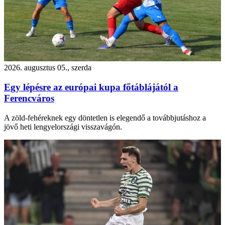
2026. augusztus 05., szerda
Egy lépésre az európai kupa főtáblájától a
Ferencváros
A zöld-fehéreknek egy döntetlen is elegendő a továbbjutáshoz a
jövő heti lengyelországi visszavágón.