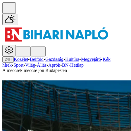
Közélet
•
Belföld
•
Gazdaság
•
Kultúra
•
Megyejáró
•
Kék
24H
hírek
•
Sport
•
Világ
•
Állás
•
Aprók
•
BN-Hetilap
A meccsek meccse jön Budapesten