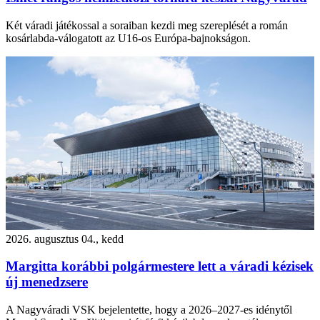
Két váradi játékossal a soraiban kezdi meg szereplését a román
kosárlabda-válogatott az U16-os Európa-bajnokságon.
2026. augusztus 04., kedd
Margitta korábbi polgármestere lett a váradi kézisek
új menedzsere
A Nagyváradi VSK bejelentette, hogy a 2026–2027-es idénytől