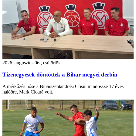
2026. augusztus 06., csütörtök
Tizenegyesek döntöttek a Bihar megyei derbin
A mérkőzés hőse a Biharszentandrási Crișul mindössze 17 éves
hálóőre, Mark Cioară volt.