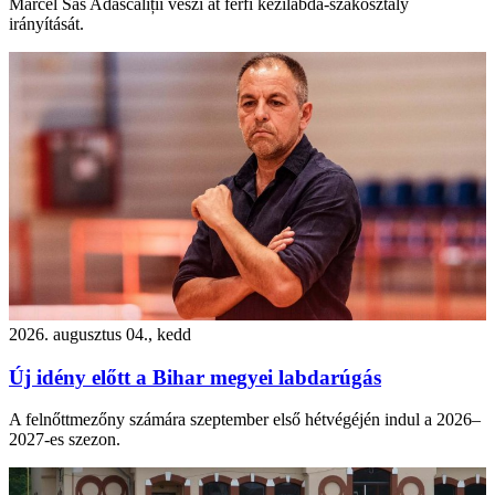
Marcel Sas Adăscăliții veszi át férfi kézilabda-szakosztály
irányítását.
2026. augusztus 04., kedd
Új idény előtt a Bihar megyei labdarúgás
A felnőttmezőny számára szeptember első hétvégéjén indul a 2026–
2027-es szezon.