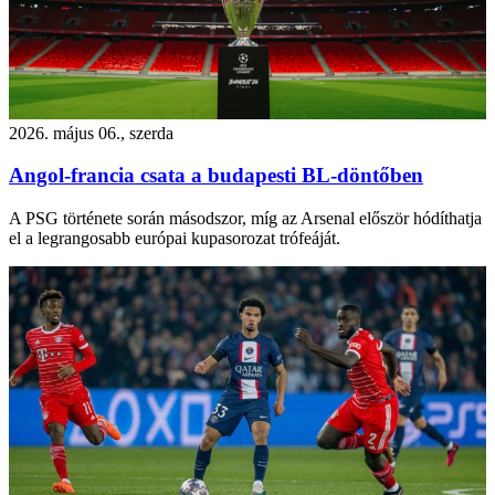
2026. május 06., szerda
Angol-francia csata a budapesti BL-döntőben
A PSG története során másodszor, míg az Arsenal először hódíthatja
el a legrangosabb európai kupasorozat trófeáját.