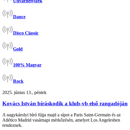
Udvarhelyszék
Dance
Disco Classic
Gold
100% Magyar
Rock
2025. június 13., péntek
Kovács István bíráskodik a klub-vb első rangadóján
A nagykárolyi bíró fújja majd a sípot a Paris Saint-Germain és az
Atlético Madrid vasárnapi mérkőzésén, amelyet Los Angelesben
rendeznek.