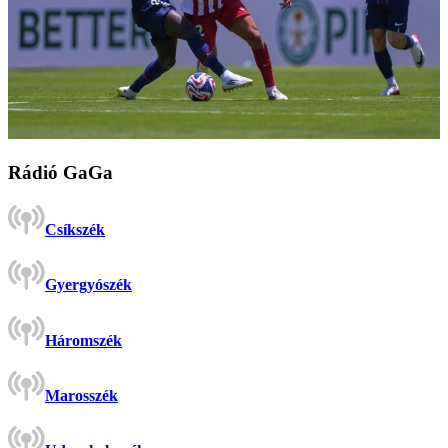
Rádió GaGa
Csíkszék
Gyergyószék
Háromszék
Marosszék