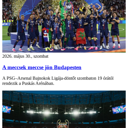
2026. május 30., szombat
A meccsek meccse jön Budapesten
A PSG–Arsenal Bajnokok Ligája-döntőt szombaton 19 órától
rendezik a Puskás Arénában.