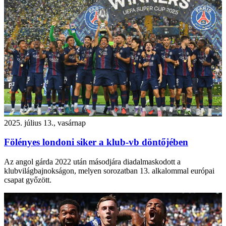
2025. július 13., vasárnap
Fölényes londoni siker a klub-vb döntőjében
Az angol gárda 2022 után másodjára diadalmaskodott a
klubvilágbajnokságon, melyen sorozatban 13. alkalommal európai
csapat győzött.