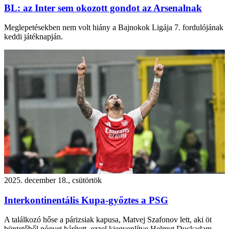
BL: az Inter sem okozott gondot az Arsenalnak
Meglepetésekben nem volt hiány a Bajnokok Ligája 7. fordulójának
keddi játéknapján.
2025. december 18., csütörtök
Interkontinentális Kupa-győztes a PSG
A találkozó hőse a párizsiak kapusa, Matvej Szafonov lett, aki öt
büntetőből négyet hárított, ezzel kiegyenlítve Helmut Duckadam