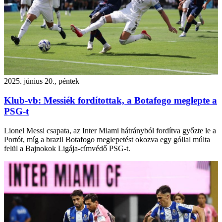
2025. június 20., péntek
Klub-vb: Messiék fordítottak, a Botafogo meglepte a
PSG-t
Lionel Messi csapata, az Inter Miami hátrányból fordítva győzte le a
Portót, míg a brazil Botafogo meglepetést okozva egy góllal múlta
felül a Bajnokok Ligája-címvédő PSG-t.