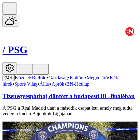
/
PSG
Közélet
•
Belföld
•
Gazdaság
•
Kultúra
•
Megyejáró
•
Kék
24H
hírek
•
Sport
•
Világ
•
Állás
•
Aprók
•
BN-Hetilap
Tizenegyespárbaj döntött a budapesti BL-fináléban
A PSG a Real Madrid után a második csapat lett, amely meg tudta
védeni címét a Bajnokok Ligájában.