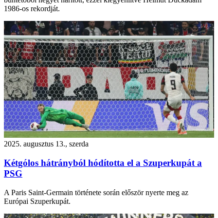
1986-os rekordját.
2025. augusztus 13., szerda
Kétgólos hátrányból hódította el a Szuperkupát a
PSG
A Paris Saint-Germain története során először nyerte meg az
Európai Szuperkupát.