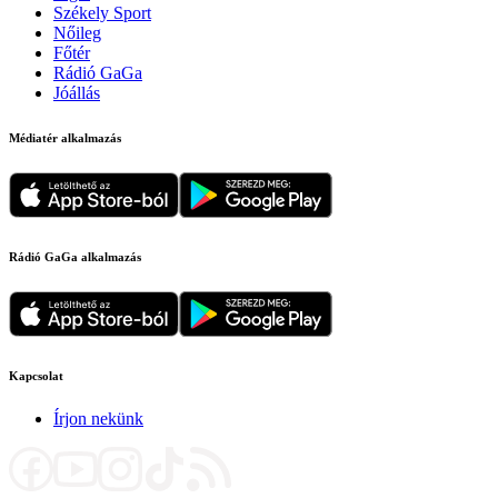
Székely Sport
Nőileg
Főtér
Rádió GaGa
Jóállás
Médiatér alkalmazás
Rádió GaGa alkalmazás
Kapcsolat
Írjon nekünk