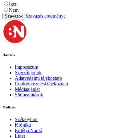
Igen
Nem
Szavazás eredménye
Szavazok
Hasznos
Impresszum
Szerzői jogok
Adatvédelmi tájékoztató
Cookie-kezelési tájékoztató
Médiaajánlat
Sütibeállítások
Médiatér
Székelyhon
Krónika
Erdélyi Napló
Liget