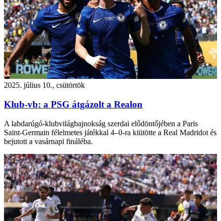
2025. július 10., csütörtök
Klub-vb: a PSG átgázolt a Realon
A labdarúgó-klubvilágbajnokság szerdai elődöntőjében a Paris
Saint-Germain félelmetes játékkal 4–0-ra kiütötte a Real Madridot és
bejutott a vasárnapi fináléba.