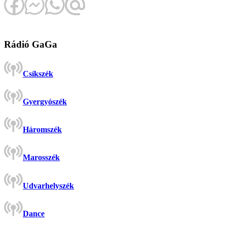
Rádió GaGa
Csíkszék
Gyergyószék
Háromszék
Marosszék
Udvarhelyszék
Dance