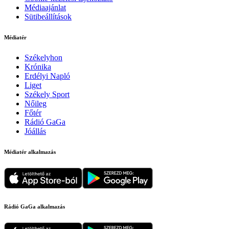
Médiaajánlat
Sütibeállítások
Médiatér
Székelyhon
Krónika
Erdélyi Napló
Liget
Székely Sport
Nőileg
Főtér
Rádió GaGa
Jóállás
Médiatér alkalmazás
Rádió GaGa alkalmazás