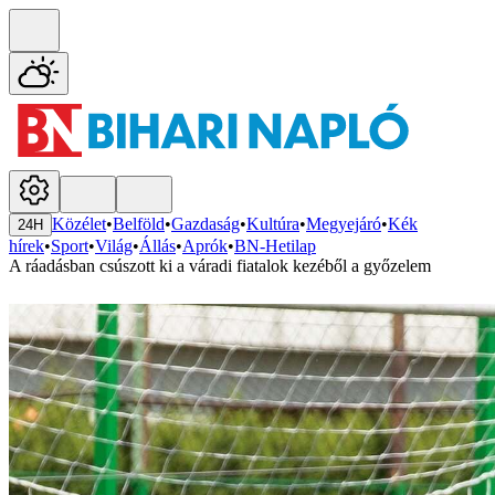
Közélet
•
Belföld
•
Gazdaság
•
Kultúra
•
Megyejáró
•
Kék
24H
hírek
•
Sport
•
Világ
•
Állás
•
Aprók
•
BN-Hetilap
A ráadásban csúszott ki a váradi fiatalok kezéből a győzelem