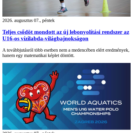
2026. augusztus 07., péntek
Teljes csődöt mondott az új lebonyolítási rendszer az
U16-os vízilabda-világbajnokságon
A továbbjutásról több esetben nem a medencében elért eredmények,
hanem egy matematikai képlet döntött.