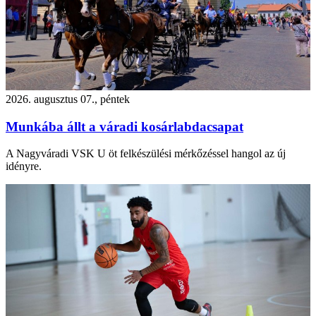
2026. augusztus 07., péntek
Munkába állt a váradi kosárlabdacsapat
A Nagyváradi VSK U öt felkészülési mérkőzéssel hangol az új
idényre.