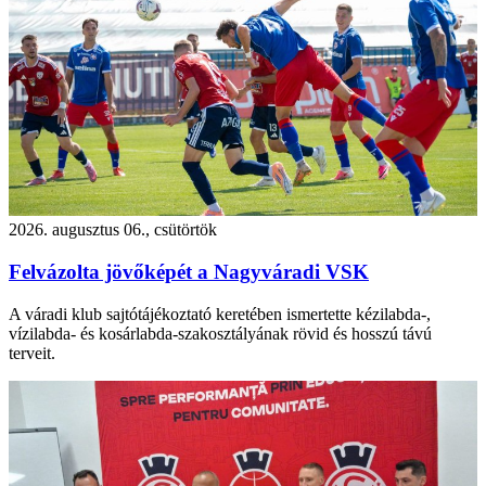
2026. augusztus 06., csütörtök
Felvázolta jövőképét a Nagyváradi VSK
A váradi klub sajtótájékoztató keretében ismertette kézilabda-,
vízilabda- és kosárlabda-szakosztályának rövid és hosszú távú
terveit.