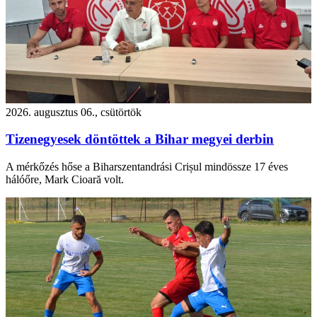
2026. augusztus 06., csütörtök
Tizenegyesek döntöttek a Bihar megyei derbin
A mérkőzés hőse a Biharszentandrási Crișul mindössze 17 éves
hálóőre, Mark Cioară volt.