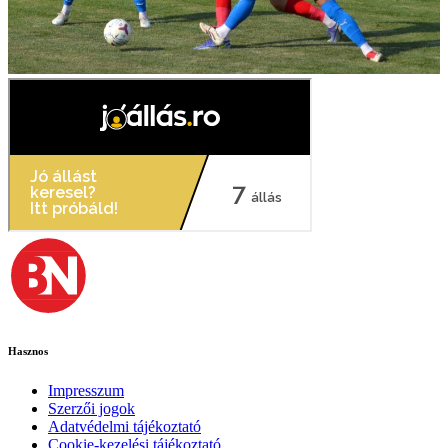
Hasznos
Impresszum
Szerzői jogok
Adatvédelmi tájékoztató
Cookie-kezelési tájékoztató