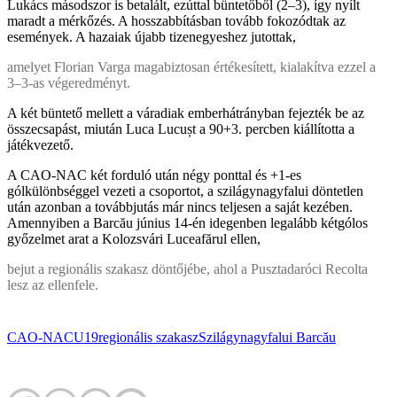
Lukács másodszor is betalált, ezúttal büntetőből (2–3), így nyílt
maradt a mérkőzés. A hosszabbításban tovább fokozódtak az
események. A hazaiak újabb tizenegyeshez jutottak,
amelyet Florian Varga magabiztosan értékesített, kialakítva ezzel a
3–3-as végeredményt.
A két büntető mellett a váradiak emberhátrányban fejezték be az
összecsapást, miután Luca Lucușt a 90+3. percben kiállította a
játékvezető.
A CAO-NAC két forduló után négy ponttal és +1-es
gólkülönbséggel vezeti a csoportot, a szilágynagyfalui döntetlen
után azonban a továbbjutás már nincs teljesen a saját kezében.
Amennyiben a Barcău június 14-én idegenben legalább kétgólos
győzelmet arat a Kolozsvári Luceafărul ellen,
bejut a regionális szakasz döntőjébe, ahol a Pusztadaróci Recolta
lesz az ellenfele.
CAO-NAC
U19
regionális szakasz
Szilágynagyfalui Barcău