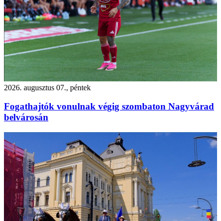
2026. augusztus 07., péntek
Fogathajtók vonulnak végig szombaton Nagyvárad
belvárosán