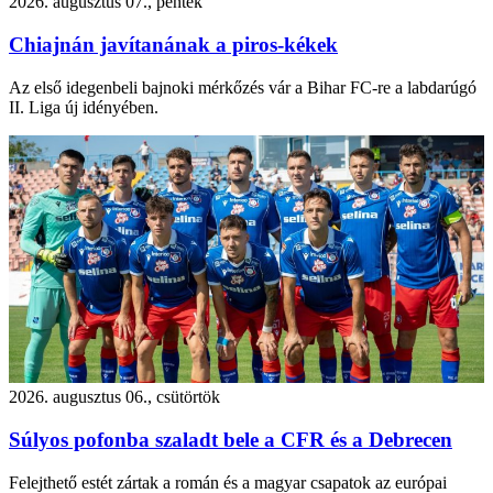
2026. augusztus 07., péntek
Chiajnán javítanának a piros-kékek
Az első idegenbeli bajnoki mérkőzés vár a Bihar FC-re a labdarúgó
II. Liga új idényében.
2026. augusztus 06., csütörtök
Súlyos pofonba szaladt bele a CFR és a Debrecen
Felejthető estét zártak a román és a magyar csapatok az európai