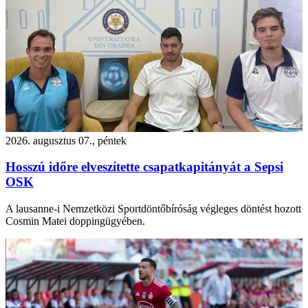
2026. augusztus 07., péntek
Hosszú időre elveszítette csapatkapitányát a Sepsi
OSK
A lausanne-i Nemzetközi Sportdöntőbíróság végleges döntést hozott
Cosmin Matei doppingügyében.