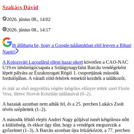
Szakács Dávid
2026. június 08., 14:02
2026. június 08., 14:17
Itt állíthatja be, hogy a Google-találatokban elöl legyen a Bihari
Napló!
A Kolozsvári Luceafărul elleni hazai sikert
követően a CAO-NAC
U19-es labdarúgócsapata a Szilágynagyfalui Barcău vendégeként
lépett pályára az Északnyugati Régió 1. csoportjának második
fordulójában. A váradi zöld-fehérek remekül kezdték a találkozót,
és már az első negyedóra végére kétgólos előnyre tettek szert Florin
Vesa, illetve Horvát Krisztián találataival (0–2).
A hazaiak azonban nem adták fel, és a 25. percben Lukács Zsolt
révén szépítettek (1–2).
A második félidő elején Andrei Nagy góljával ismét kétgólosra nőtt
a különbség, és ekkor úgy tűnt, hogy a vendégek megszerzik a
győzelmet (1–3). A Barcău azonban újra felzárkózott, a 77. percben