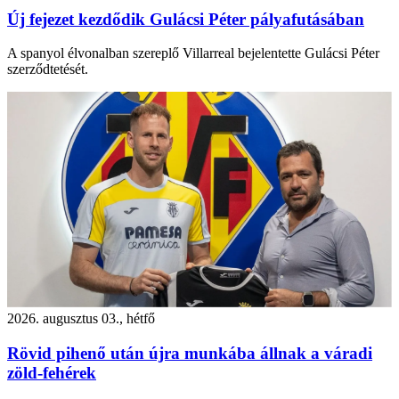
Új fejezet kezdődik Gulácsi Péter pályafutásában
A spanyol élvonalban szereplő Villarreal bejelentette Gulácsi Péter
szerződtetését.
2026. augusztus 03., hétfő
Rövid pihenő után újra munkába állnak a váradi
zöld-fehérek