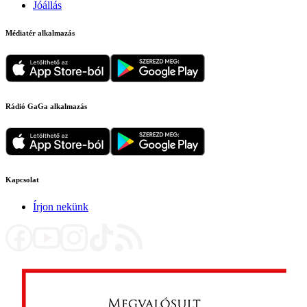
Jóállás
Médiatér alkalmazás
Rádió GaGa alkalmazás
Kapcsolat
Írjon nekünk