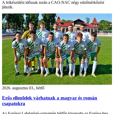
A felkészülési időszak során a CAO-NAC négy edzőmérkőzést
játszik.
2026. augusztus 03., hétfő
Erős ellenfelek várhatnak a magyar és román
csapatokra
Az Európai Labdarúgó-szövetség hétfőn kisorsolta az Európa-liga