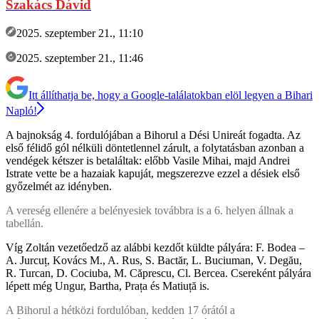
Szakács Dávid
2025. szeptember 21., 11:10
2025. szeptember 21., 11:46
Itt állíthatja be, hogy a Google-találatokban elöl legyen a Bihari
Napló!
A bajnokság 4. fordulójában a Bihorul a Dési Unireát fogadta. Az
első félidő gól nélküli döntetlennel zárult, a folytatásban azonban a
vendégek kétszer is betaláltak: előbb Vasile Mihai, majd Andrei
Istrate vette be a hazaiak kapuját, megszerezve ezzel a désiek első
győzelmét az idényben.
A vereség ellenére a belényesiek továbbra is a 6. helyen állnak a
tabellán.
Víg Zoltán vezetőedző az alábbi kezdőt küldte pályára: F. Bodea –
A. Jurcuț, Kovács M., A. Rus, S. Bactăr, L. Buciuman, V. Degău,
R. Turcan, D. Cociuba, M. Căprescu, Cl. Bercea. Csereként pályára
lépett még Ungur, Bartha, Prața és Matiuță is.
A Bihorul a hétközi fordulóban, kedden 17 órától a