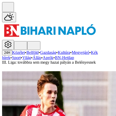
Közélet
•
Belföld
•
Gazdaság
•
Kultúra
•
Megyejáró
•
Kék
24H
hírek
•
Sport
•
Világ
•
Állás
•
Aprók
•
BN-Hetilap
III. Liga: továbbra sem megy hazai pályán a Belényesnek