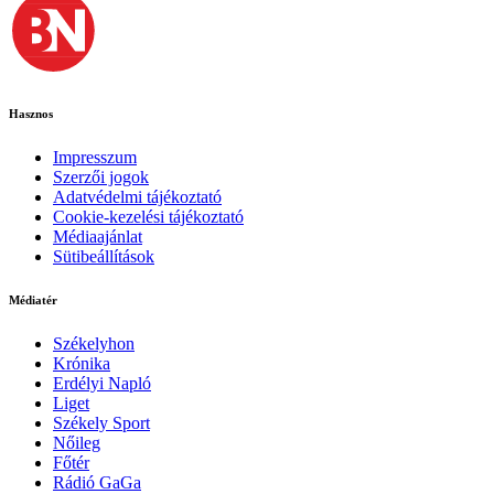
Hasznos
Impresszum
Szerzői jogok
Adatvédelmi tájékoztató
Cookie-kezelési tájékoztató
Médiaajánlat
Sütibeállítások
Médiatér
Székelyhon
Krónika
Erdélyi Napló
Liget
Székely Sport
Nőileg
Főtér
Rádió GaGa