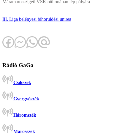
Máramarosszigeti VSK otthonában lép pályára.
III. Liga
belényesi bihorul
dési unirea
Rádió GaGa
Csíkszék
Gyergyószék
Háromszék
Marosszék