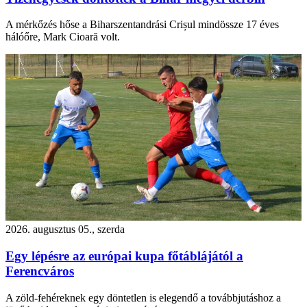
A mérkőzés hőse a Biharszentandrási Crișul mindössze 17 éves
hálóőre, Mark Cioară volt.
2026. augusztus 05., szerda
Egy lépésre az európai kupa főtáblájától a
Ferencváros
A zöld-fehéreknek egy döntetlen is elegendő a továbbjutáshoz a