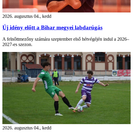
2026. augusztus 04., kedd
Új idény előtt a Bihar megyei labdarúgás
A felnőttmezőny számára szeptember első hétvégéjén indul a 2026–
2027-es szezon.
2026. augusztus 04., kedd