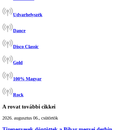
Udvarhelyszék
Dance
Disco Classic
Gold
100% Magyar
Rock
A rovat további cikkei
2026. augusztus 06., csütörtök
Tizenegyesek döntöttek a Bihar megyei derbin