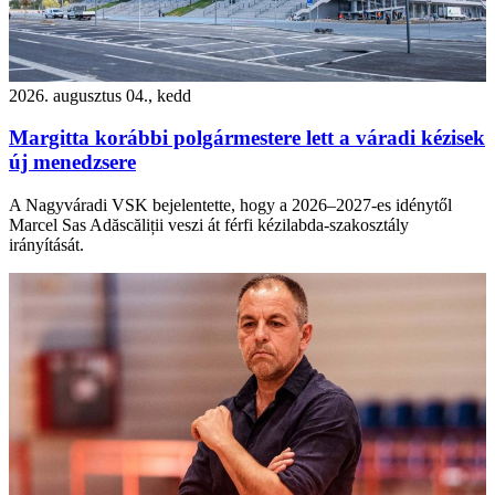
2026. augusztus 04., kedd
Margitta korábbi polgármestere lett a váradi kézisek
új menedzsere
A Nagyváradi VSK bejelentette, hogy a 2026–2027-es idénytől
Marcel Sas Adăscăliții veszi át férfi kézilabda-szakosztály
irányítását.