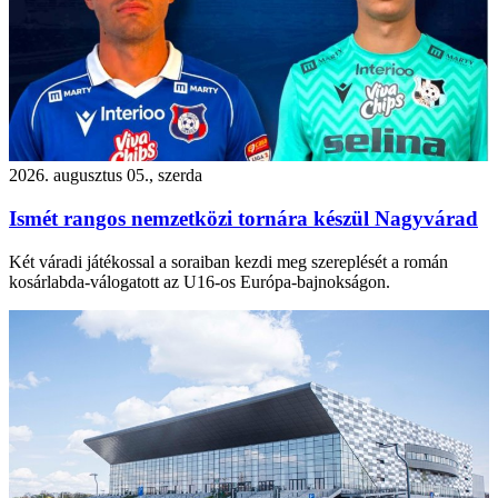
2026. augusztus 05., szerda
Ismét rangos nemzetközi tornára készül Nagyvárad
Két váradi játékossal a soraiban kezdi meg szereplését a román
kosárlabda-válogatott az U16-os Európa-bajnokságon.