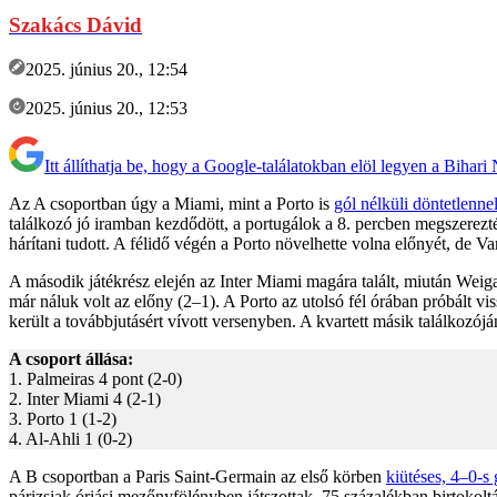
Szakács Dávid
2025. június 20., 12:54
2025. június 20., 12:53
Itt állíthatja be, hogy a Google-találatokban elöl legyen a Bihari
Az A csoportban úgy a Miami, mint a Porto is
gól nélküli döntetlennel
találkozó jó iramban kezdődött, a portugálok a 8. percben megszerezt
hárítani tudott. A félidő végén a Porto növelhette volna előnyét, de Var
A második játékrész elején az Inter Miami magára talált, miután Wei
már náluk volt az előny (2–1). A Porto az utolsó fél órában próbált v
került a továbbjutásért vívott versenyben. A kvartett másik találkozójá
A csoport állása:
1. Palmeiras 4 pont (2-0)
2. Inter Miami 4 (2-1)
3. Porto 1 (1-2)
4. Al-Ahli 1 (0-2)
A B csoportban a Paris Saint-Germain az első körben
kiütéses, 4–0-s 
párizsiak óriási mezőnyfölényben játszottak, 75 százalékban birtokoltá