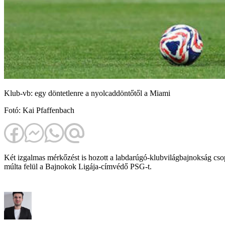
Klub-vb: egy döntetlenre a nyolcaddöntőtől a Miami
Fotó: Kai Pfaffenbach
Két izgalmas mérkőzést is hozott a labdarúgó-klubvilágbajnokság csop
múlta felül a Bajnokok Ligája-címvédő PSG-t.