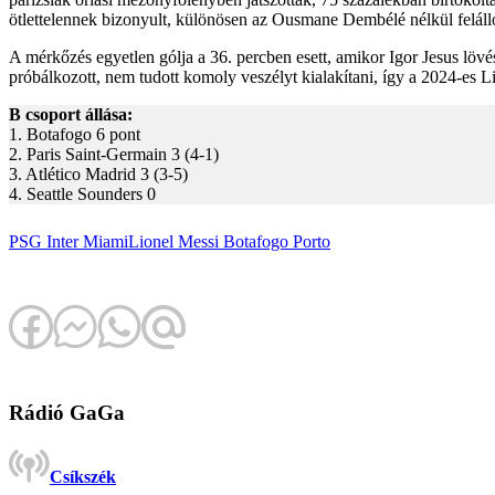
ötlettelennek bizonyult, különösen az Ousmane Dembélé nélkül felálló
A mérkőzés egyetlen gólja a 36. percben esett, amikor Igor Jesus löv
próbálkozott, nem tudott komoly veszélyt kialakítani, így a 2024-es L
B csoport állása:
1. Botafogo 6 pont
2. Paris Saint-Germain 3 (4-1)
3. Atlético Madrid 3 (3-5)
4. Seattle Sounders 0
PSG
Inter Miami
Lionel Messi
Botafogo
Porto
Rádió GaGa
Csíkszék