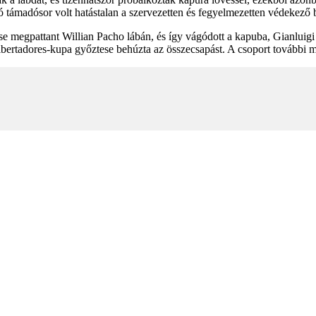
 támadósor volt hatástalan a szervezetten és fegyelmezetten védekező b
ése megpattant Willian Pacho lábán, és így vágódott a kapuba, Gianlui
ibertadores-kupa győztese behúzta az összecsapást. A csoport további mé