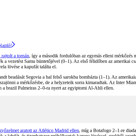
 Napló!
 rajtolt a tornán
, így a második fordulóban az egymás elleni mérkőzés m
ék a vezetést Samu büntetőjével (0–1). Az első félidőben az amerikai c
ela lövése a kapufát találta el.
gandt beadását Segovia a bal felső sarokba bombázta (1–1). Az amerika
isszajönni a mérkőzésbe, de a helyzeteik sorra kimaradtak. Az Inter Mi
n a brazil Palmeiras 2–0-ra nyert az egyiptomi Al-Ahli ellen.
győzelmet aratott az Atlético Madrid ellen
, míg a Botafogo 2–1-re diada
k a labdát, és tizenhatszor próbálkoztak kapura lövéssel, ezekből azonba