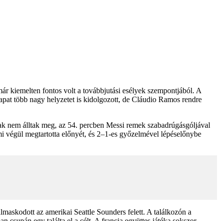
ár kiemelten fontos volt a továbbjutási esélyek szempontjából. A
sapat több nagy helyzetet is kidolgozott, de Cláudio Ramos rendre
iak nem álltak meg, az 54. percben Messi remek szabadrúgásgóljával
ami végül megtartotta előnyét, és 2–1-es győzelmével lépéselőnybe
lmaskodott az amerikai Seattle Sounders felett. A találkozón a
n csupán egy találta el a célt. A francia együttes játéka sokszor