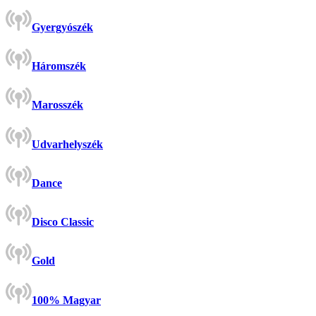
Gyergyószék
Háromszék
Marosszék
Udvarhelyszék
Dance
Disco Classic
Gold
100% Magyar