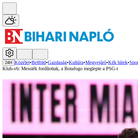
Közélet
•
Belföld
•
Gazdaság
•
Kultúra
•
Megyejáró
•
Kék hírek
•
Spor
24H
Klub-vb: Messiék fordítottak, a Botafogo meglepte a PSG-t