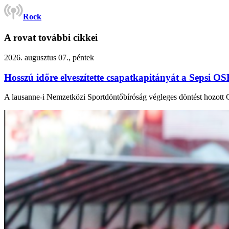
Rock
A rovat további cikkei
2026. augusztus 07., péntek
Hosszú időre elveszítette csapatkapitányát a Sepsi O
A lausanne-i Nemzetközi Sportdöntőbíróság végleges döntést hozot