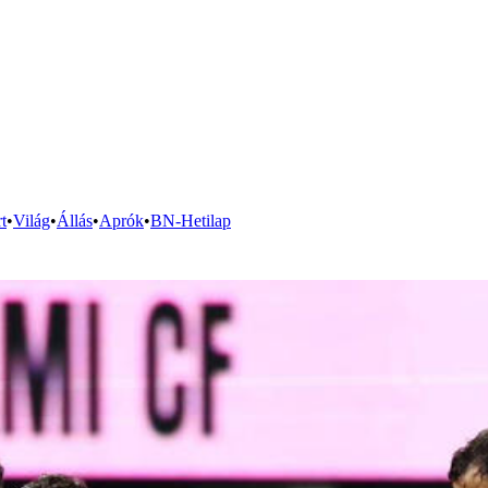
t
•
Világ
•
Állás
•
Aprók
•
BN-Hetilap