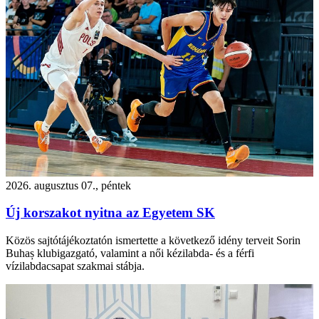
2026. augusztus 07., péntek
Új korszakot nyitna az Egyetem SK
Közös sajtótájékoztatón ismertette a következő idény terveit Sorin
Buhaș klubigazgató, valamint a női kézilabda- és a férfi
vízilabdacsapat szakmai stábja.