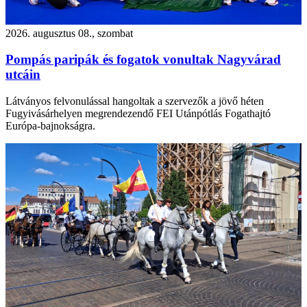
2026. augusztus 08., szombat
Pompás paripák és fogatok vonultak Nagyvárad
utcáin
Látványos felvonulással hangoltak a szervezők a jövő héten
Fugyivásárhelyen megrendezendő FEI Utánpótlás Fogathajtó
Európa-bajnokságra.