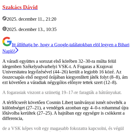
Szakács Dávid
2025. december 11., 21:20
2025. december 13., 10:35
Itt állíthatja be, hogy a Google-találatokban elöl legyen a Bihari
Napló!
A váradi együttes a sorozat első körében 32–30-ra múlta felül
idegenben Székelyudvarhelyi VSK-t. A Fogaras a Krajovai
Universitatea legyőzésével (44–26) került a legjobb 16 közé. Az
összecsapás első negyed órájában kiegyenlített játék folyt (8–8), ám
ezt követően a váradiak négygólos előnyre tettek szert (12–8).
A fogarasiak viszont a szünetig 19–17-re faragták a hátrányukat.
A térfélcserét követően Cosmin Liberț tanítványai ismét növelték a
különbséget (27–21), a vendégek azonban egy 4–0-s rohammal újra
lőtávolba kerültek (27–25). A hajrában egy egységre is csökkent a
differencia,
de a VSK képes volt egy magasabb fokozatra kapcsolni, és végül