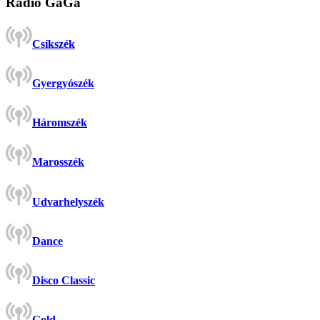
Rádió GaGa
Csíkszék
Gyergyószék
Háromszék
Marosszék
Udvarhelyszék
Dance
Disco Classic
Gold