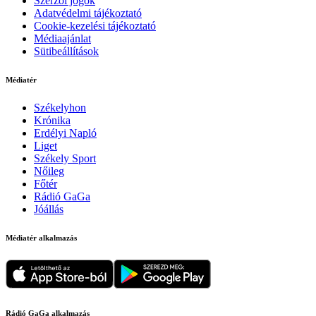
Szerzői jogok
Adatvédelmi tájékoztató
Cookie-kezelési tájékoztató
Médiaajánlat
Sütibeállítások
Médiatér
Székelyhon
Krónika
Erdélyi Napló
Liget
Székely Sport
Nőileg
Főtér
Rádió GaGa
Jóállás
Médiatér alkalmazás
Rádió GaGa alkalmazás