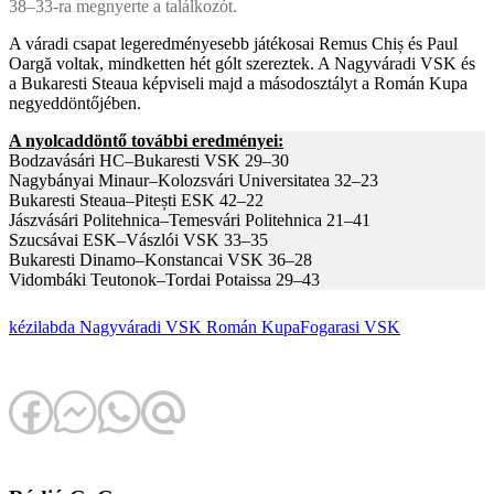
38–33-ra megnyerte a találkozót.
A váradi csapat legeredményesebb játékosai Remus Chiș és Paul
Oargă voltak, mindketten hét gólt szereztek. A Nagyváradi VSK és
a Bukaresti Steaua képviseli majd a másodosztályt a Román Kupa
negyeddöntőjében.
A nyolcaddöntő további eredményei:
Bodzavásári HC–Bukaresti VSK 29–30
Nagybányai Minaur–Kolozsvári Universitatea 32–23
Bukaresti Steaua–Pitești ESK 42–22
Jászvásári Politehnica–Temesvári Politehnica 21–41
Szucsávai ESK–Vászlói VSK 33–35
Bukaresti Dinamo–Konstancai VSK 36–28
Vidombáki Teutonok–Tordai Potaissa 29–43
kézilabda
Nagyváradi VSK
Román Kupa
Fogarasi VSK