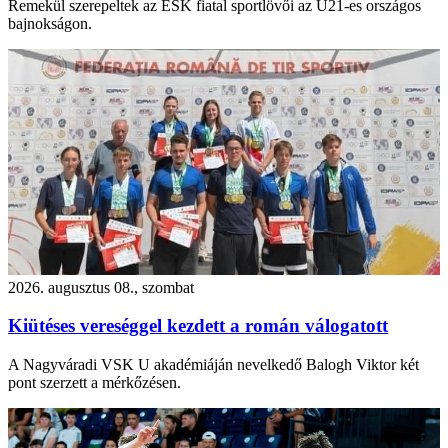
Remekül szerepeltek az ESK fiatal sportlövői az U21-es országos
bajnokságon.
2026. augusztus 08., szombat
Kiütéses vereséggel kezdett a román válogatott
A Nagyváradi VSK U akadémiáján nevelkedő Balogh Viktor két
pont szerzett a mérkőzésen.