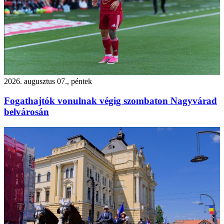
2026. augusztus 07., péntek
Fogathajtók vonulnak végig szombaton Nagyvárad
belvárosán