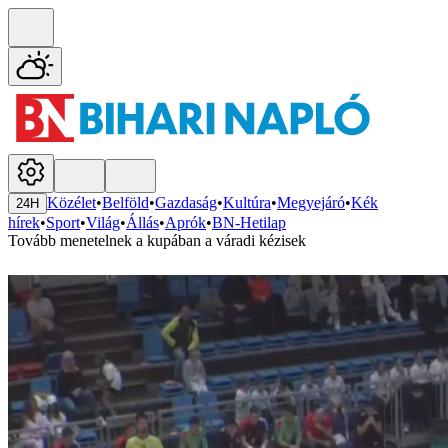
Közélet
•
Belföld
•
Gazdaság
•
Kultúra
•
Megyejáró
•
Kék
24H
hírek
•
Sport
•
Világ
•
Állás
•
Aprók
•
BN-Hetilap
Tovább menetelnek a kupában a váradi kézisek