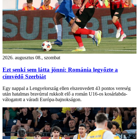
2026. augusztus 08., szombat
Ezt senki sem látta jönni: Románia legyőzte a
címvédő Szerbiát
Egy nappal a Lengyelország ellen elszenvedett 43 pontos vereség
után hatalmas bravúrral rukkolt elő a román U16-os kosárlabda-
válogatott a váradi Európa-bajnokságon.