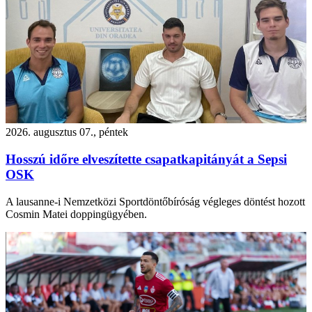
2026. augusztus 07., péntek
Hosszú időre elveszítette csapatkapitányát a Sepsi
OSK
A lausanne-i Nemzetközi Sportdöntőbíróság végleges döntést hozott
Cosmin Matei doppingügyében.