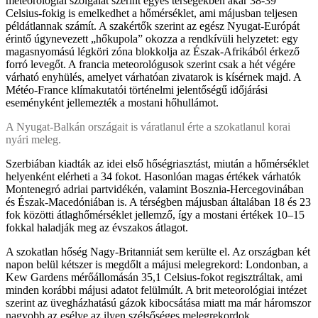
meteorológiai szolgálat szerint egyes térségekben akár 38-39
Celsius-fokig is emelkedhet a hőmérséklet, ami májusban teljesen
példátlannak számít. A szakértők szerint az egész Nyugat-Európát
érintő úgynevezett „hőkupola” okozza a rendkívüli helyzetet: egy
magasnyomású légköri zóna blokkolja az Észak-Afrikából érkező
forró levegőt. A francia meteorológusok szerint csak a hét végére
várható enyhülés, amelyet várhatóan zivatarok is kísérnek majd. A
Météo-France klímakutatói történelmi jelentőségű időjárási
eseményként jellemezték a mostani hőhullámot.
A Nyugat-Balkán országait is váratlanul érte a szokatlanul korai
nyári meleg.
Szerbiában kiadták az idei első hőségriasztást, miután a hőmérséklet
helyenként elérheti a 34 fokot. Hasonlóan magas értékek várhatók
Montenegró adriai partvidékén, valamint Bosznia-Hercegovinában
és Észak-Macedóniában is. A térségben májusban általában 18 és 23
fok közötti átlaghőmérséklet jellemző, így a mostani értékek 10–15
fokkal haladják meg az évszakos átlagot.
A szokatlan hőség Nagy-Britanniát sem kerülte el. Az országban két
napon belül kétszer is megdőlt a májusi melegrekord: Londonban, a
Kew Gardens mérőállomásán 35,1 Celsius-fokot regisztráltak, ami
minden korábbi májusi adatot felülmúlt. A brit meteorológiai intézet
szerint az üvegházhatású gázok kibocsátása miatt ma már háromszor
nagyobb az esélye az ilyen szélsőséges melegrekordok