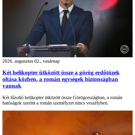
2026. augusztus 02., vasárnap
Két helikopter ütközött össze a görög erdőtüzek
oltása közben, a román egységek biztonságban
vannak
Két tűzoltó helikopter ütközött össze Görögországban, a román
hatóságok szerint a román személyzet nincs veszélyben.