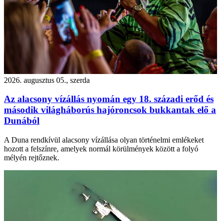
2026. augusztus 05., szerda
Az alacsony vízállás nyomán egy 18. századi erőd és
második világháborús hajóroncsok bukkantak elő a
Dunából
A Duna rendkívül alacsony vízállása olyan történelmi emlékeket
hozott a felszínre, amelyek normál körülmények között a folyó
mélyén rejtőznek.