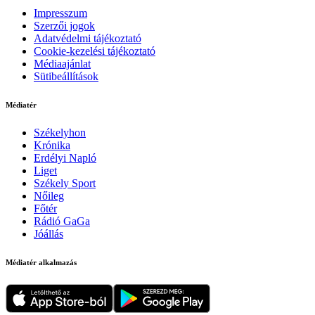
Impresszum
Szerzői jogok
Adatvédelmi tájékoztató
Cookie-kezelési tájékoztató
Médiaajánlat
Sütibeállítások
Médiatér
Székelyhon
Krónika
Erdélyi Napló
Liget
Székely Sport
Nőileg
Főtér
Rádió GaGa
Jóállás
Médiatér alkalmazás