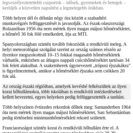
legveszélyeztetettebb csoportok – idősek, gyermekek és betegek –
kerüljék a közvetlen napsütést a legmelegebb órákban.
Több helyen dél és délután négy óra között a szabadtéri
munkavégzés felfüggesztését is javasolják. Az észak-olaszországi
Bolzanóban 1956 óta nem mértek ilyen magas májusi hőmérsékletet,
a hőmérő 36 fok fölé emelkedett, írja az MTI.
Spanyolországban szintén tovább fokozódik a rendkívüli meleg. A
helyi meteorológiai szolgálat szerint az ország számos részén az
ilyenkor megszokottnál 10–15 fokkal magasabb hőmérsékletek
várhatók, miközben az átlagos nappali csúcshőmérséklet tartósan 34
fok felett alakulhat. A szakemberek úgynevezett „trópusi éjszakákra”
is figyelmeztetnek, amikor a hőmérséklet éjszaka sem csökken 20
fok alá.
Az ország északi régióiban, amelyek kevésbé felkészültek az ilyen
korai hőhullámokra, több iskolában is rendkívüli intézkedéseket
kellett bevezetni, egyes helyeken pedig felfüggesztették a tanítást.
Több helyszínen évtizedes rekordok dőltek meg: Santanderben 1964
óta nem mértek ilyen magas májusi hőmérsékletet, San Sebastiánban
pedig történelmi minimumhőmérsékleti rekord született.
Franciaországot szintén korai és rendkívüli hőhullám érte el. A