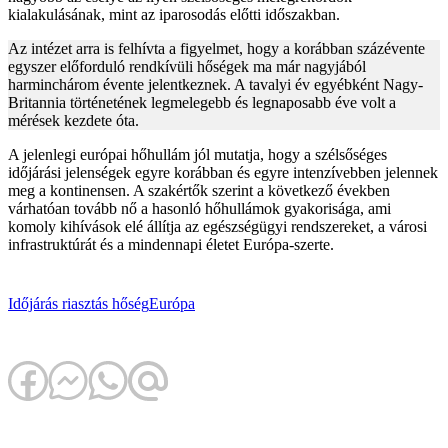
kialakulásának, mint az iparosodás előtti időszakban.
Az intézet arra is felhívta a figyelmet, hogy a korábban százévente
egyszer előforduló rendkívüli hőségek ma már nagyjából
harminchárom évente jelentkeznek. A tavalyi év egyébként Nagy-
Britannia történetének legmelegebb és legnaposabb éve volt a
mérések kezdete óta.
A jelenlegi európai hőhullám jól mutatja, hogy a szélsőséges
időjárási jelenségek egyre korábban és egyre intenzívebben jelennek
meg a kontinensen. A szakértők szerint a következő években
várhatóan tovább nő a hasonló hőhullámok gyakorisága, ami
komoly kihívások elé állítja az egészségügyi rendszereket, a városi
infrastruktúrát és a mindennapi életet Európa-szerte.
Időjárás
riasztás
hőség
Európa