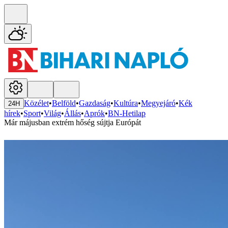
Közélet
•
Belföld
•
Gazdaság
•
Kultúra
•
Megyejáró
•
Kék
24H
hírek
•
Sport
•
Világ
•
Állás
•
Aprók
•
BN-Hetilap
Már májusban extrém hőség sújtja Európát