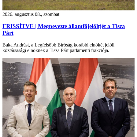
2026. augusztus 08., szombat
FRISSÍTVE | Megnevezte államfőjelöltjét a Tisza
Párt
Baka Andrást, a Legfelsőbb Bíróság korábbi elnökét jelöli
köztársasági elnöknek a Tisza Párt parlamenti frakciója.