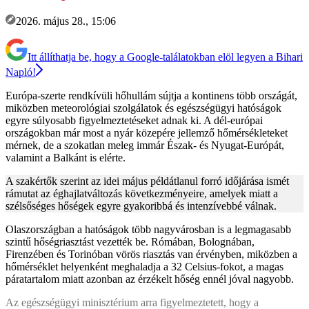
2026. május 28., 15:06
Itt állíthatja be, hogy a Google-találatokban elöl legyen a Bihari
Napló!
Európa-szerte rendkívüli hőhullám sújtja a kontinens több országát,
miközben meteorológiai szolgálatok és egészségügyi hatóságok
egyre súlyosabb figyelmeztetéseket adnak ki. A dél-európai
országokban már most a nyár közepére jellemző hőmérsékleteket
mérnek, de a szokatlan meleg immár Észak- és Nyugat-Európát,
valamint a Balkánt is elérte.
A szakértők szerint az idei május példátlanul forró időjárása ismét
rámutat az éghajlatváltozás következményeire, amelyek miatt a
szélsőséges hőségek egyre gyakoribbá és intenzívebbé válnak.
Olaszországban a hatóságok több nagyvárosban is a legmagasabb
szintű hőségriasztást vezették be. Rómában, Bolognában,
Firenzében és Torinóban vörös riasztás van érvényben, miközben a
hőmérséklet helyenként meghaladja a 32 Celsius-fokot, a magas
páratartalom miatt azonban az érzékelt hőség ennél jóval nagyobb.
Az egészségügyi minisztérium arra figyelmeztetett, hogy a