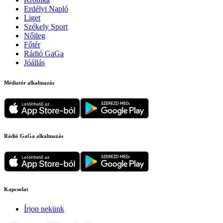
Erdélyi Napló
Liget
Székely Sport
Nőileg
Főtér
Rádió GaGa
Jóállás
Médiatér alkalmazás
Rádió GaGa alkalmazás
Kapcsolat
Írjon nekünk