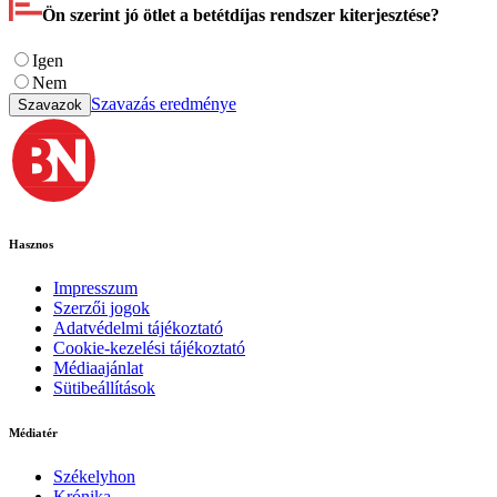
Ön szerint jó ötlet a betétdíjas rendszer kiterjesztése?
Igen
Nem
Szavazás eredménye
Szavazok
Hasznos
Impresszum
Szerzői jogok
Adatvédelmi tájékoztató
Cookie-kezelési tájékoztató
Médiaajánlat
Sütibeállítások
Médiatér
Székelyhon
Krónika