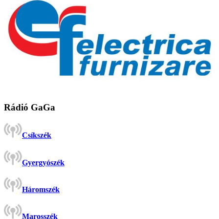
Rádió GaGa
Csíkszék
Gyergyószék
Háromszék
Marosszék