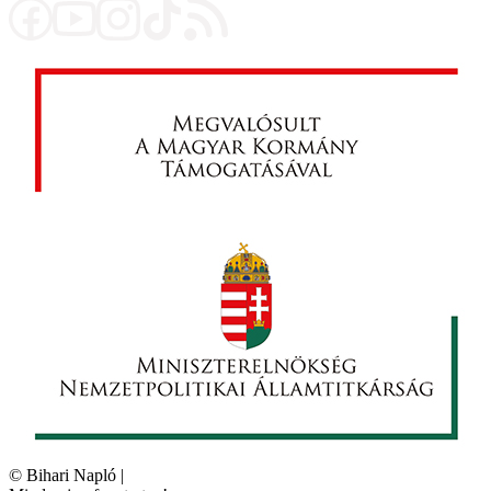
©
Bihari Napló
|