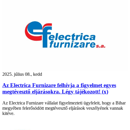
2025. július 08., kedd
Az Electrica Furnizare felhívja a figyelmet egyes
megtévesztő eljárásokra. Légy tájékozott! (x)
Az Electrica Furnizare vállalat figyelmezteti ügyfeleit, hogy a Bihar
megyében felerősödött megtévesztő eljárások veszélyének vannak
kitéve.