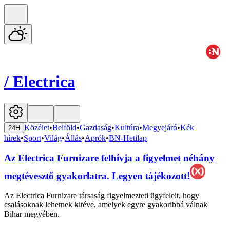
/
Electrica
Közélet
•
Belföld
•
Gazdaság
•
Kultúra
•
Megyejáró
•
Kék
24H
hírek
•
Sport
•
Világ
•
Állás
•
Aprók
•
BN-Hetilap
Az Electrica Furnizare felhívja a figyelmet néhány
megtévesztő gyakorlatra. Legyen tájékozott!
Az Electrica Furnizare társaság figyelmezteti ügyfeleit, hogy
csalásoknak lehetnek kitéve, amelyek egyre gyakoribbá válnak
Bihar megyében.