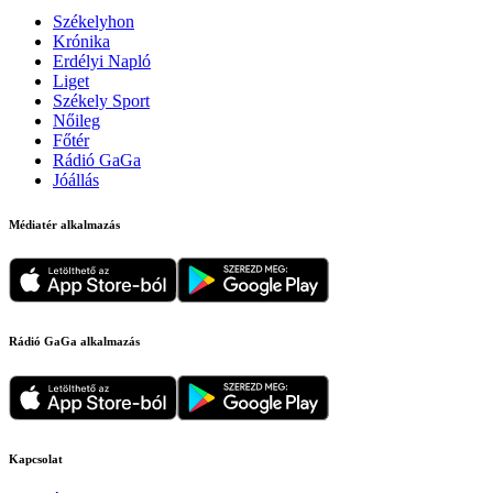
Székelyhon
Krónika
Erdélyi Napló
Liget
Székely Sport
Nőileg
Főtér
Rádió GaGa
Jóállás
Médiatér alkalmazás
Rádió GaGa alkalmazás
Kapcsolat