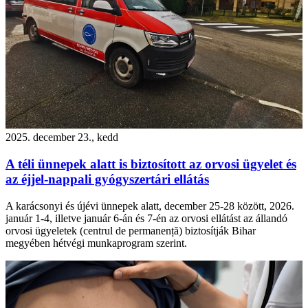
2025. december 23., kedd
A téli ünnepek alatt is biztosított az orvosi ügyelet és
az éjjel-nappali gyógyszertári ellátás
A karácsonyi és újévi ünnepek alatt, december 25-28 között, 2026.
január 1-4, illetve január 6-án és 7-én az orvosi ellátást az állandó
orvosi ügyeletek (centrul de permanență) biztosítják Bihar
megyében hétvégi munkaprogram szerint.