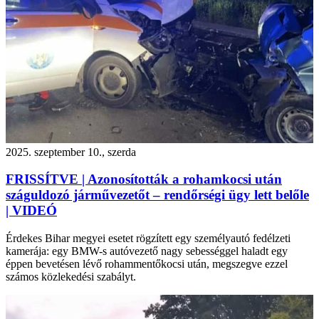
2025. szeptember 10., szerda
FRISSÍTVE | Azonosították a rohamkocsi után
száguldozó járművezetőt – rendőrségi ügy lett belőle
| VIDEÓ
Érdekes Bihar megyei esetet rögzített egy személyautó fedélzeti
kamerája: egy BMW-s autóvezető nagy sebességgel haladt egy
éppen bevetésen lévő rohammentőkocsi után, megszegve ezzel
számos közlekedési szabályt.