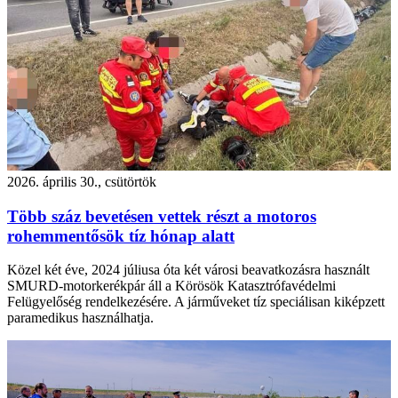
2026. április 30., csütörtök
Több száz bevetésen vettek részt a motoros
rohemmentősök tíz hónap alatt
Közel két éve, 2024 júliusa óta két városi beavatkozásra használt
SMURD-motorkerékpár áll a Körösök Katasztrófavédelmi
Felügyelőség rendelkezésére. A járműveket tíz speciálisan kiképzett
paramedikus használhatja.