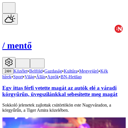
/
mentő
Közélet
•
Belföld
•
Gazdaság
•
Kultúra
•
Megyejáró
•
Kék
24H
hírek
•
Sport
•
Világ
•
Állás
•
Aprók
•
BN-Hetilap
Egy ittas férfi vetette magát az autók elé a váradi
körgyűrűn, üvegszilánkkal sebesítette meg magát
Sokkoló jelenetek zajlottak csütörtökön este Nagyváradon, a
körgyűrűn, a Tiger Amira közelében.