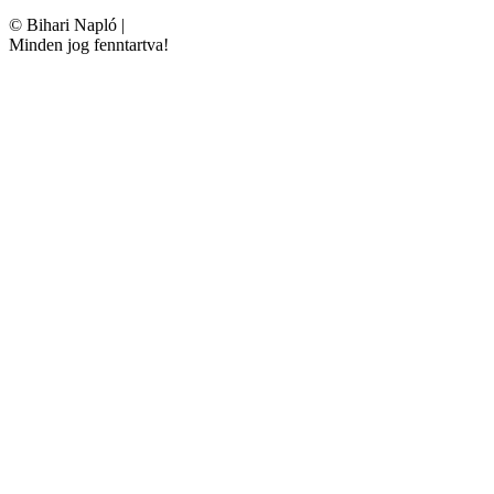
©
Bihari Napló
|
Minden jog fenntartva!