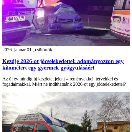
2026. január 01., csütörtök
Kezdje 2026-ot jócselekedettel: adományozzon egy
kilométert egy gyermek gyógyulásáért
Az új év mindig új kezdetet jelent – reményekkel, tervekkel és
fogadalmakkal. Miért ne indíthatnánk 2026-ot egy jócselekedettel?