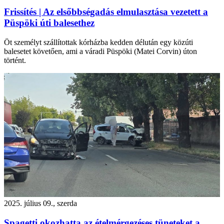
Frissítés | Az elsőbbségadás elmulasztása vezetett a
Püspöki úti balesethez
Öt személyt szállítottak kórházba kedden délután egy közúti
balesetet követően, ami a váradi Püspöki (Matei Corvin) úton
történt.
2025. július 09., szerda
Spagetti okozhatta az ételmérgezéses tüneteket a