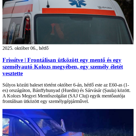
2025. október 06., hétfő
Frissítve | Frontálisan ütközött egy mentő és egy
személyautó Kolozs megyében, egy személy életét
vesztette
Súlyos közúti baleset történt október 6-án, hétfő este az E60-as (1-
es) országúton, Bánffyhunyad (Huedin) és Sárvásár (Șaula) között.
A Kolozs Megyei Mentőszolgálat (SAJ Cluj) egyik mentőautója
frontálisan ütközött egy személygépjárművel.