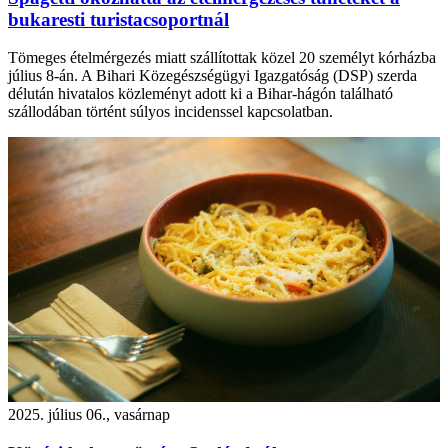
bukaresti turistacsoportnál
Tömeges ételmérgezés miatt szállítottak közel 20 személyt kórházba
július 8-án. A Bihari Közegészségügyi Igazgatóság (DSP) szerda
délután hivatalos közleményt adott ki a Bihar-hágón található
szállodában történt súlyos incidenssel kapcsolatban.
2025. július 06., vasárnap