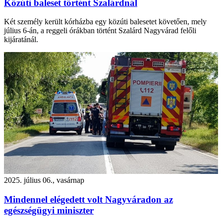
Közúti baleset történt Szalárdnál
Két személy került kórházba egy közúti balesetet követően, mely
július 6-án, a reggeli órákban történt Szalárd Nagyvárad felőli
kijáratánál.
2025. július 06., vasárnap
Mindennel elégedett volt Nagyváradon az
egészségügyi miniszter