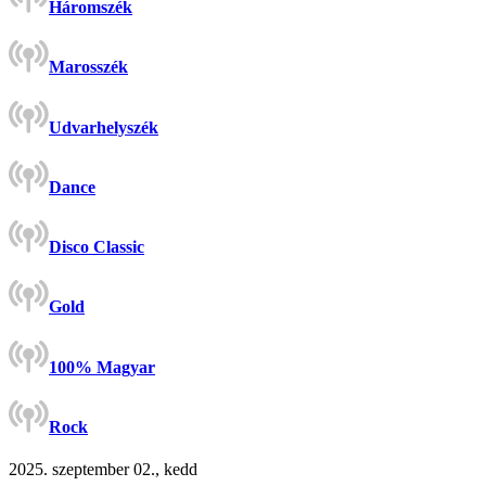
Háromszék
Marosszék
Udvarhelyszék
Dance
Disco Classic
Gold
100% Magyar
Rock
2025. szeptember 02., kedd