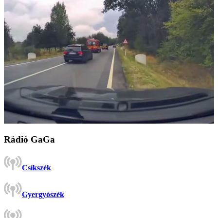
Rádió GaGa
Csíkszék
Gyergyószék