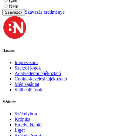
Igen
Nem
Szavazás eredménye
Szavazok
Hasznos
Impresszum
Szerzői jogok
Adatvédelmi tájékoztató
Cookie-kezelési tájékoztató
Médiaajánlat
Sütibeállítások
Médiatér
Székelyhon
Krónika
Erdélyi Napló
Liget
Székely Sport