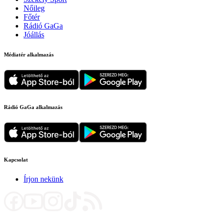
Nőileg
Főtér
Rádió GaGa
Jóállás
Médiatér alkalmazás
Rádió GaGa alkalmazás
Kapcsolat
Írjon nekünk