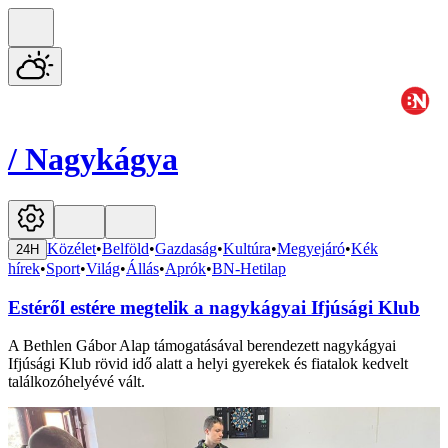
/
Nagykágya
Közélet
•
Belföld
•
Gazdaság
•
Kultúra
•
Megyejáró
•
Kék
24H
hírek
•
Sport
•
Világ
•
Állás
•
Aprók
•
BN-Hetilap
Estéről estére megtelik a nagykágyai Ifjúsági Klub
A Bethlen Gábor Alap támogatásával berendezett nagykágyai
Ifjúsági Klub rövid idő alatt a helyi gyerekek és fiatalok kedvelt
találkozóhelyévé vált.