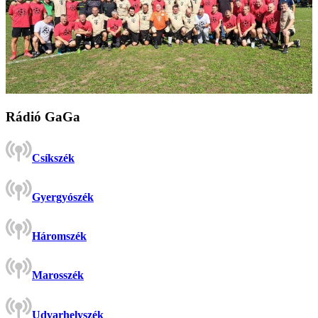
Rádió GaGa
Csíkszék
Gyergyószék
Háromszék
Marosszék
Udvarhelyszék