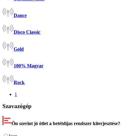
Dance
Disco Classic
Gold
100% Magyar
Rock
1
Szavazógép
Ön szerint jó ötlet a betétdíjas rendszer kiterjesztése?