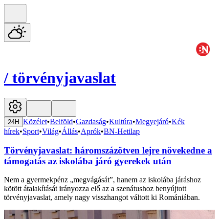
/
törvényjavaslat
Közélet
•
Belföld
•
Gazdaság
•
Kultúra
•
Megyejáró
•
Kék
24H
hírek
•
Sport
•
Világ
•
Állás
•
Aprók
•
BN-Hetilap
Törvényjavaslat: háromszázötven lejre növekedne a
támogatás az iskolába járó gyerekek után
Nem a gyermekpénz „megvágását”, hanem az iskolába járáshoz
kötött átalakítását irányozza elő az a szenátushoz benyújtott
törvényjavaslat, amely nagy visszhangot váltott ki Romániában.