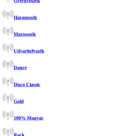
Gyergyószék
Háromszék
Marosszék
Udvarhelyszék
Dance
Disco Classic
Gold
100% Magyar
Rock