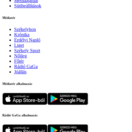
Médiaajánlat
Sütibeállítások
Médiatér
Székelyhon
Krónika
Erdélyi Napló
Liget
Székely Sport
Nőileg
Főtér
Rádió GaGa
Jóállás
Médiatér alkalmazás
Rádió GaGa alkalmazás