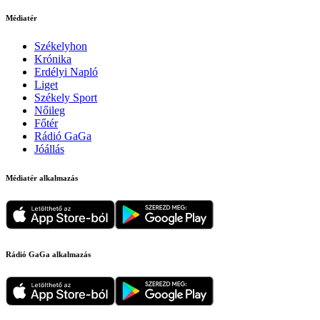
Médiatér
Székelyhon
Krónika
Erdélyi Napló
Liget
Székely Sport
Nőileg
Főtér
Rádió GaGa
Jóállás
Médiatér alkalmazás
Rádió GaGa alkalmazás