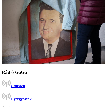
Rádió GaGa
Csíkszék
Gyergyószék