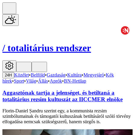
/
totalitárius rendszer
Közélet
•
Belföld
•
Gazdaság
•
Kultúra
•
Megyejáró
•
Kék
24H
hírek
•
Sport
•
Világ
•
Állás
•
Aprók
•
BN-Hetilap
Aggasztónak tartja a jelenséget, és betiltaná a
totalitárius rezsim kultuszát az IICCMER elnöke
Florin-Daniel Șandru szerint egy, a kommunista rezsim
szimbólumainak és támogatói kultuszának betiltásáról szóló törvény
elfogadása nemcsak szükségszerű, hanem sürgős is.