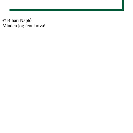
©
Bihari Napló
|
Minden jog fenntartva!