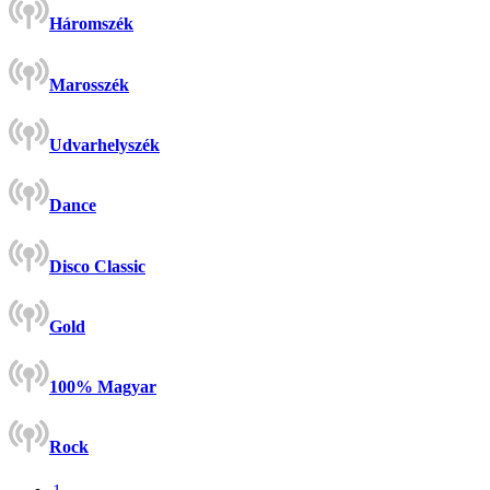
Háromszék
Marosszék
Udvarhelyszék
Dance
Disco Classic
Gold
100% Magyar
Rock