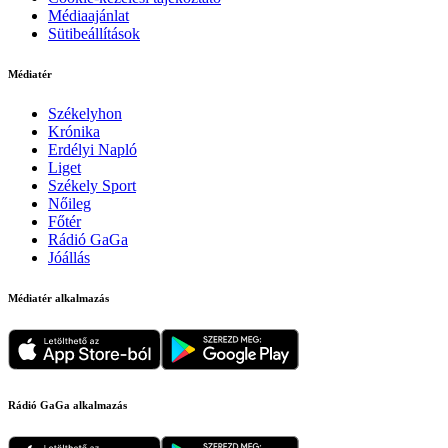
Médiaajánlat
Sütibeállítások
Médiatér
Székelyhon
Krónika
Erdélyi Napló
Liget
Székely Sport
Nőileg
Főtér
Rádió GaGa
Jóállás
Médiatér alkalmazás
Rádió GaGa alkalmazás