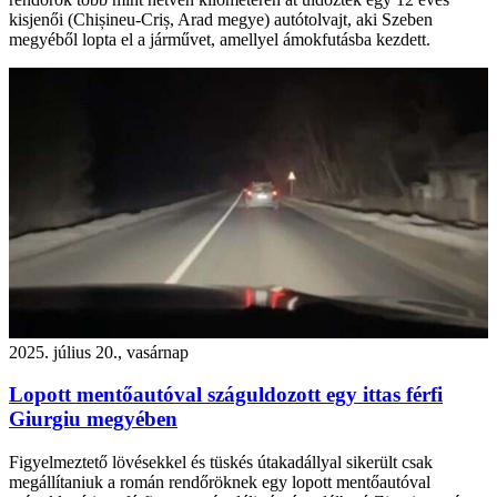
kisjenői (Chișineu-Criș, Arad megye) autótolvajt, aki Szeben
megyéből lopta el a járművet, amellyel ámokfutásba kezdett.
2025. július 20., vasárnap
Lopott mentőautóval száguldozott egy ittas férfi
Giurgiu megyében
Figyelmeztető lövésekkel és tüskés útakadállyal sikerült csak
megállítaniuk a román rendőröknek egy lopott mentőautóval