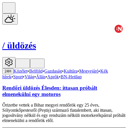
/
üldözés
Közélet
•
Belföld
•
Gazdaság
•
Kultúra
•
Megyejáró
•
Kék
24H
hírek
•
Sport
•
Világ
•
Állás
•
Aprók
•
BN-Hetilap
Rendőri üldözés Élesden: ittasan próbált
elmenekülni egy motoros
Őrizetbe vettek a Bihar megyei rendőrök egy 25 éves,
Sólyomkőpestesről (Peștiș) származó fiatalembert, aki ittasan,
jogosítvány nélkül és egy rendszám nélküli motorkerékpárral próbált
elmenekülni a rendőrök elől.