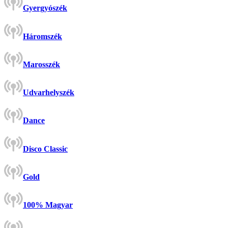
Gyergyószék
Háromszék
Marosszék
Udvarhelyszék
Dance
Disco Classic
Gold
100% Magyar