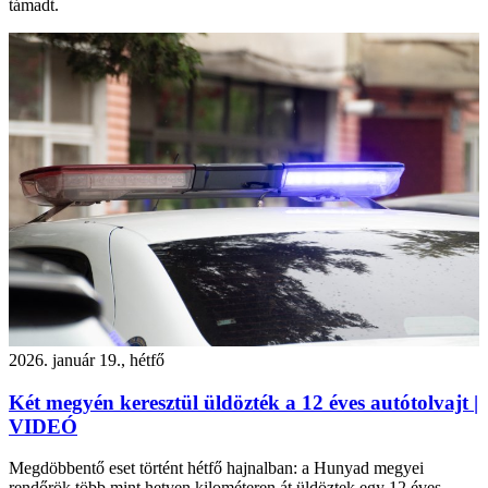
támadt.
2026. január 19., hétfő
Két megyén keresztül üldözték a 12 éves autótolvajt |
VIDEÓ
Megdöbbentő eset történt hétfő hajnalban: a Hunyad megyei
rendőrök több mint hetven kilométeren át üldöztek egy 12 éves