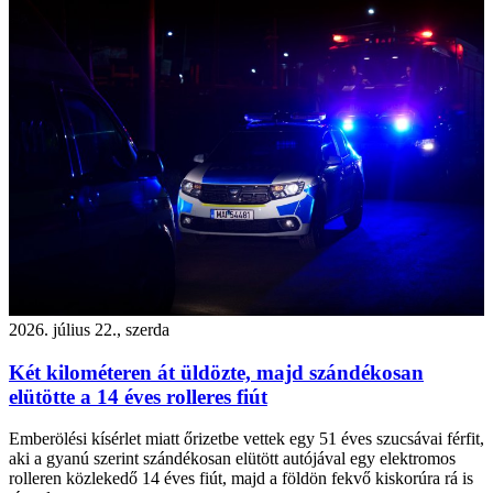
2026. július 22., szerda
Két kilométeren át üldözte, majd szándékosan
elütötte a 14 éves rolleres fiút
Emberölési kísérlet miatt őrizetbe vettek egy 51 éves szucsávai férfit,
aki a gyanú szerint szándékosan elütött autójával egy elektromos
rolleren közlekedő 14 éves fiút, majd a földön fekvő kiskorúra rá is