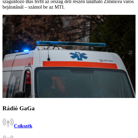
száguldozó ittas férfit az ország déli részén található Zimnicea város
bejáratánál – számol be az MTI.
Rádió GaGa
Csíkszék