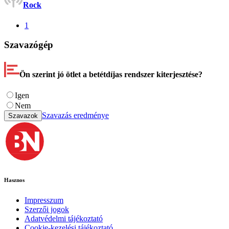
Rock
1
Szavazógép
Ön szerint jó ötlet a betétdíjas rendszer kiterjesztése?
Igen
Nem
Szavazás eredménye
Szavazok
Hasznos
Impresszum
Szerzői jogok
Adatvédelmi tájékoztató
Cookie-kezelési tájékoztató