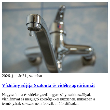
2026. január 31., szombat
Vízhiány sújtja Szalonta és vidéke agráriumát
Nagyszalonta és vidéke gazdái egyre súlyosabb aszállyal,
vízhiánnyal és megugró költségekkel küzdenek, miközben a
terményárak sokszor nem fedezik a ráfordításokat.