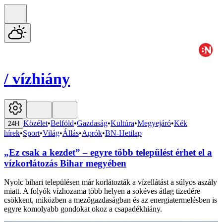
/
vízhiány
Közélet
•
Belföld
•
Gazdaság
•
Kultúra
•
Megyejáró
•
Kék
24H
hírek
•
Sport
•
Világ
•
Állás
•
Aprók
•
BN-Hetilap
„Ez csak a kezdet” – egyre több települést érhet el a
vízkorlátozás Bihar megyében
Nyolc bihari településen már korlátozták a vízellátást a súlyos aszály
miatt. A folyók vízhozama több helyen a sokéves átlag tizedére
csökkent, miközben a mezőgazdaságban és az energiatermelésben is
egyre komolyabb gondokat okoz a csapadékhiány.