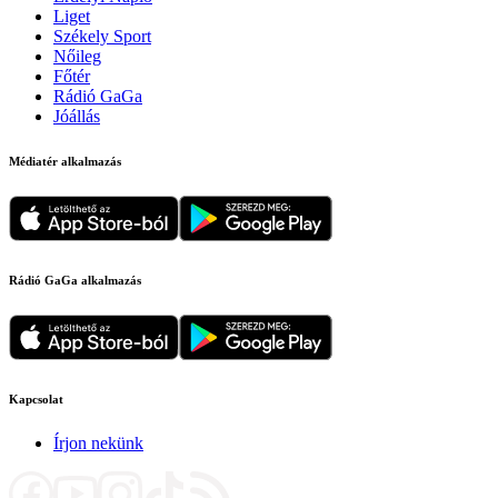
Liget
Székely Sport
Nőileg
Főtér
Rádió GaGa
Jóállás
Médiatér alkalmazás
Rádió GaGa alkalmazás
Kapcsolat
Írjon nekünk