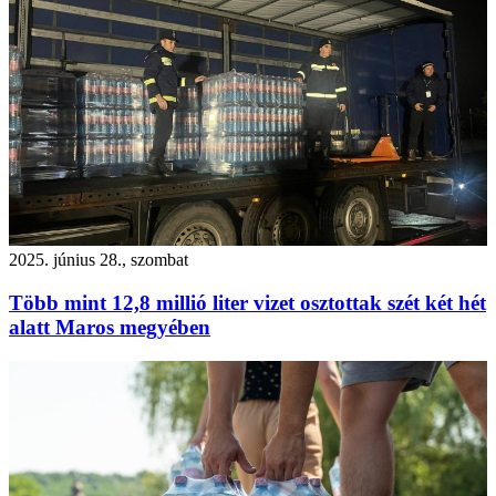
2025. június 28., szombat
Több mint 12,8 millió liter vizet osztottak szét két hét
alatt Maros megyében