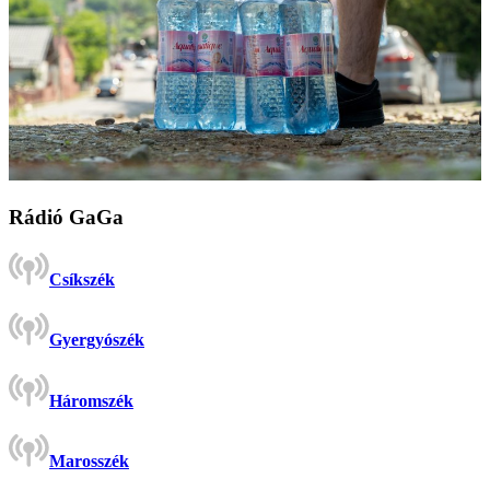
Rádió GaGa
Csíkszék
Gyergyószék
Háromszék
Marosszék