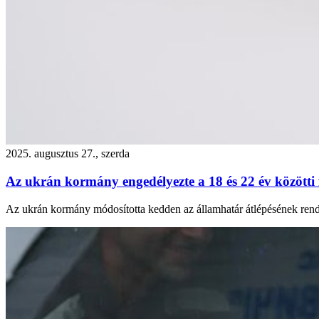
2025. augusztus 27., szerda
Az ukrán kormány engedélyezte a 18 és 22 év közötti 
Az ukrán kormány módosította kedden az államhatár átlépésének rendjét, 