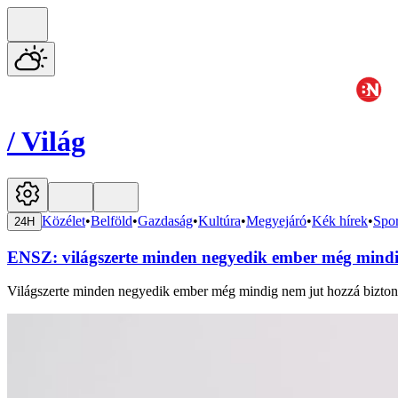
/
Világ
Közélet
•
Belföld
•
Gazdaság
•
Kultúra
•
Megyejáró
•
Kék hírek
•
Spor
24H
ENSZ: világszerte minden negyedik ember még mindig
Világszerte minden negyedik ember még mindig nem jut hozzá biztonsá