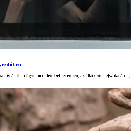
gyerdőben
gára hívják fel a figyelmet idén Debrecenben, az állatkertek éjszakáján 