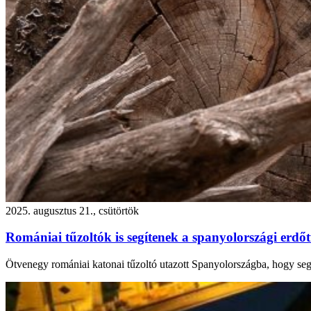
2025. augusztus 21., csütörtök
Romániai tűzoltók is segítenek a spanyolországi erd
Ötvenegy romániai katonai tűzoltó utazott Spanyolországba, hogy segí