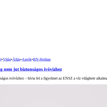
t
•
Világ
•
Állás
•
Aprók
•
BN-Hetilap
 nem jut biztonságos ivóvízhez
gos ivóvízhez – hívta fel a figyelmet az ENSZ a víz világhete alkalmá