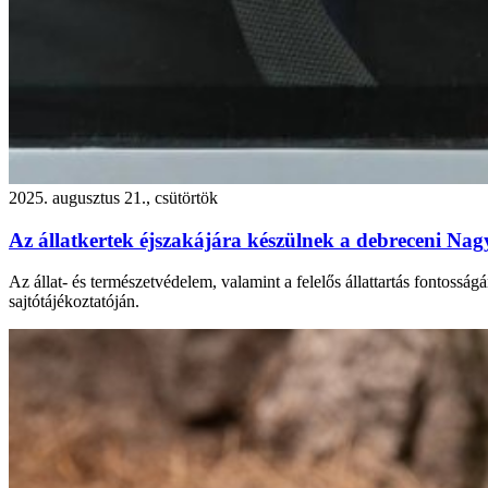
2025. augusztus 21., csütörtök
Az állatkertek éjszakájára készülnek a debreceni Na
Az állat- és természetvédelem, valamint a felelős állattartás fontossá
sajtótájékoztatóján.