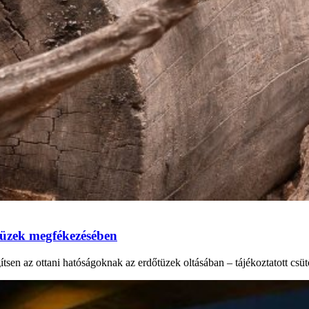
őtüzek megfékezésében
tsen az ottani hatóságoknak az erdőtüzek oltásában – tájékoztatott cs