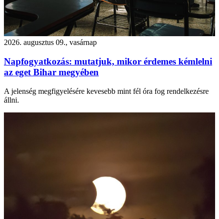
2026. augusztus 09., vasárnap
Napfogyatkozás: mutatjuk, mikor érdemes kémlelni
az eget Bihar megyében
A jelenség megfigyelésére kevesebb mint fél óra fog rendelkezésre
állni.