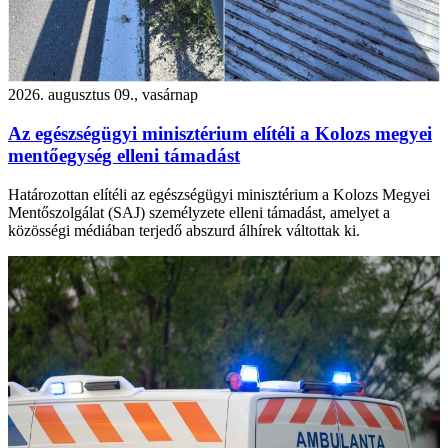
2026. augusztus 09., vasárnap
Az egészségügyi minisztérium elítéli a Kolozs megyei
mentőegység elleni támadást
Határozottan elítéli az egészségügyi minisztérium a Kolozs Megyei
Mentőszolgálat (SAJ) személyzete elleni támadást, amelyet a
közösségi médiában terjedő abszurd álhírek váltottak ki.