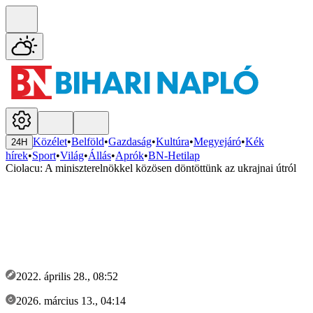
Közélet
•
Belföld
•
Gazdaság
•
Kultúra
•
Megyejáró
•
Kék
24H
hírek
•
Sport
•
Világ
•
Állás
•
Aprók
•
BN-Hetilap
Ciolacu: A miniszterelnökkel közösen döntöttünk az ukrajnai útról
2022. április 28., 08:52
2026. március 13., 04:14