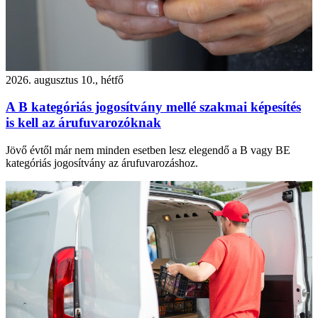
2026. augusztus 10., hétfő
A B kategóriás jogosítvány mellé szakmai képesítés
is kell az árufuvarozóknak
Jövő évtől már nem minden esetben lesz elegendő a B vagy BE
kategóriás jogosítvány az árufuvarozáshoz.