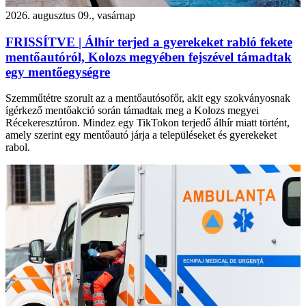
2026. augusztus 09., vasárnap
FRISSÍTVE | Álhír terjed a gyerekeket rabló fekete
mentőautóról, Kolozs megyében fejszével támadtak
egy mentőegységre
Szemműtétre szorult az a mentőautósofőr, akit egy szokványosnak
ígérkező mentőakció során támadtak meg a Kolozs megyei
Récekeresztúron. Mindez egy TikTokon terjedő álhír miatt történt,
amely szerint egy mentőautó járja a településeket és gyerekeket
rabol.