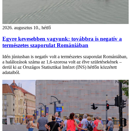
2026. augusztus 10., hétfő
Egyre kevesebben vagyunk: továbbra is negatív a
természetes szaporulat Romániában
Idén júniusban is negatív volt a természetes szaporulat Romániában,
a halálozások száma az 1,6-szorosa volt az élve születésekének –
derül ki az Országos Statisztikai Intézet (INS) hétfőn közzétett
adataiból.