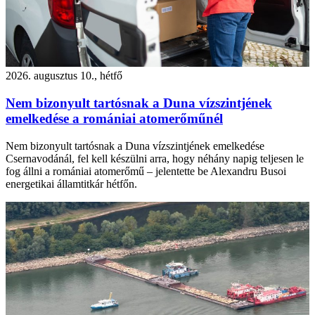
2026. augusztus 10., hétfő
Nem bizonyult tartósnak a Duna vízszintjének
emelkedése a romániai atomerőműnél
Nem bizonyult tartósnak a Duna vízszintjének emelkedése
Csernavodánál, fel kell készülni arra, hogy néhány napig teljesen le
fog állni a romániai atomerőmű – jelentette be Alexandru Busoi
energetikai államtitkár hétfőn.