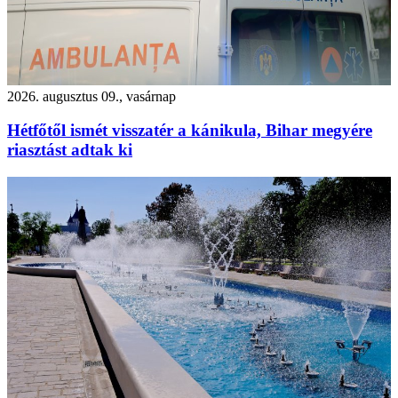
2026. augusztus 09., vasárnap
Hétfőtől ismét visszatér a kánikula, Bihar megyére
riasztást adtak ki