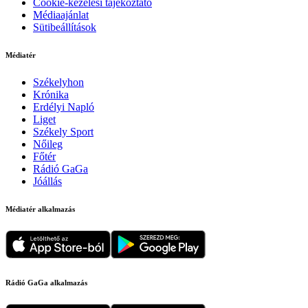
Cookie-kezelési tájékoztató
Médiaajánlat
Sütibeállítások
Médiatér
Székelyhon
Krónika
Erdélyi Napló
Liget
Székely Sport
Nőileg
Főtér
Rádió GaGa
Jóállás
Médiatér alkalmazás
Rádió GaGa alkalmazás