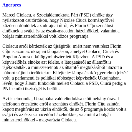
Agerpres
Marcel Ciolacu, a Szociáldemokrata Párt (PSD) elnöke úgy
nyilatkozott csütörtökön, hogy Nicolae Ciucă kormányfővel
közösen döntöttek az ukrajnai útról, és Florin Cîţu szenátusi
elnöknek a svájci és az észak-macedón házelnökkel, valamint a
bolgár miniszterelnökkel volt közös programja.
Ciolacut arról kérdezték az újságírók, miért nem vett részt Florin
Cîţu is azon az ukrajnai látogatáson, amelyet Ciolacu, Ciucă és
Bogdan Aurescu külügyminiszter tett Kijevben. A PSD és a
képviselőház elnöke azt felelte, a látogatásról az államfőt is
tájékoztatták, a miniszterelnök az államfő megbízásából utazott a
háború sújtotta területekre. Kifejtette: látogatásuk 'egyértelmű jelzés'
volt, a parlamenti és politikai többséget képviselték Ukrajnában,
lévén, hogy állami funkcióik mellett Ciolacu a PSD, Ciucă pedig a
PNL elnöki tisztségét is betölti.
Azt is elmondta, Ukrajnába való elindulása előtt néhány órával
telefonon értesítette erről a szenátus elnökét. Florin Cîţu szintén
kapott meghívást az ukrán elnöktől, de az ő programja közös volt a
svájci és az észak-macedón házelnökkel, valamint a bolgár
miniszterelnökkel - magyarázta Ciolacu.