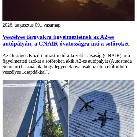
2026. augusztus 09., vasárnap
Veszélyes tárgyakra figyelmeztetnek az A2-es
autópályán, a CNAIR óvatosságra inti a sofőröket
Az Országos Közúti Infrastruktúra-kezelő Társaság (CNAIR) arra
figyelmezteti azokat a sofőröket, akik A2-es autópályát (Autostrada
Soarelui) használják, hogy legyenek óvatosak az úton előforduló
veszélyes „csapdákkal”.