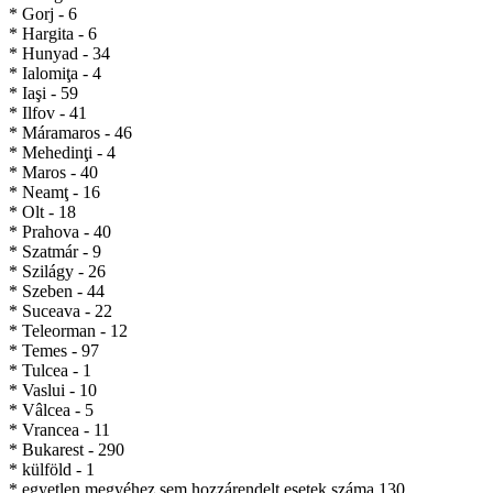
* Gorj - 6
* Hargita - 6
* Hunyad - 34
* Ialomiţa - 4
* Iaşi - 59
* Ilfov - 41
* Máramaros - 46
* Mehedinţi - 4
* Maros - 40
* Neamţ - 16
* Olt - 18
* Prahova - 40
* Szatmár - 9
* Szilágy - 26
* Szeben - 44
* Suceava - 22
* Teleorman - 12
* Temes - 97
* Tulcea - 1
* Vaslui - 10
* Vâlcea - 5
* Vrancea - 11
* Bukarest - 290
* külföld - 1
* egyetlen megyéhez sem hozzárendelt esetek száma 130.