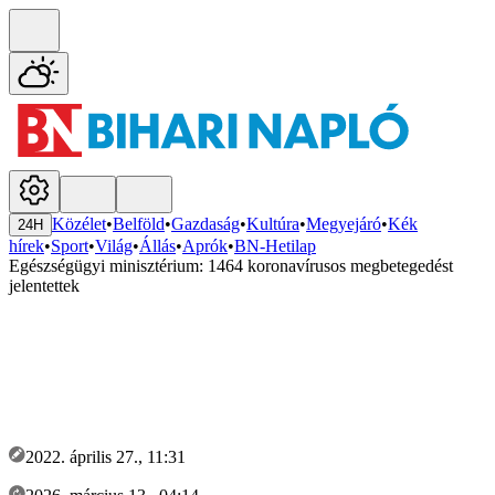
Közélet
•
Belföld
•
Gazdaság
•
Kultúra
•
Megyejáró
•
Kék
24H
hírek
•
Sport
•
Világ
•
Állás
•
Aprók
•
BN-Hetilap
Egészségügyi minisztérium: 1464 koronavírusos megbetegedést
jelentettek
2022. április 27., 11:31