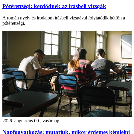
Pótérettségi: kezdődnek az írásbeli vizsgák
A román nyelv és irodalom írásbeli vizsgával folytatódik hétfőn a
pótérettségi.
2026. augusztus 09., vasárnap
Napfogyatkozás: mutatjuk, mikor érdemes kémlelni