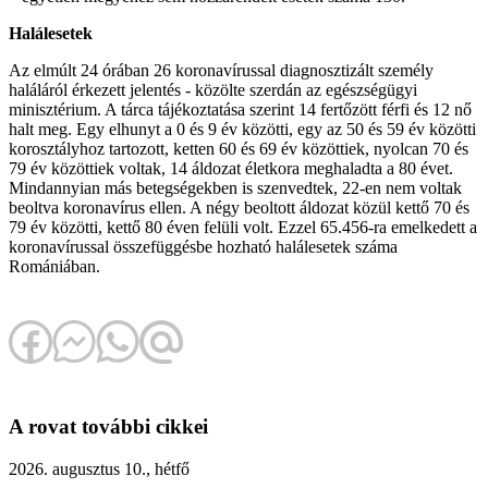
Halálesetek
Az elmúlt 24 órában 26 koronavírussal diagnosztizált személy
haláláról érkezett jelentés - közölte szerdán az egészségügyi
minisztérium. A tárca tájékoztatása szerint 14 fertőzött férfi és 12 nő
halt meg. Egy elhunyt a 0 és 9 év közötti, egy az 50 és 59 év közötti
korosztályhoz tartozott, ketten 60 és 69 év közöttiek, nyolcan 70 és
79 év közöttiek voltak, 14 áldozat életkora meghaladta a 80 évet.
Mindannyian más betegségekben is szenvedtek, 22-en nem voltak
beoltva koronavírus ellen. A négy beoltott áldozat közül kettő 70 és
79 év közötti, kettő 80 éven felüli volt. Ezzel 65.456-ra emelkedett a
koronavírussal összefüggésbe hozható halálesetek száma
Romániában.
A rovat további cikkei
2026. augusztus 10., hétfő