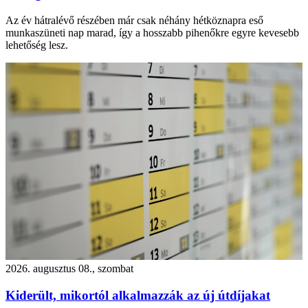
Az év hátralévő részében már csak néhány hétköznapra eső
munkaszüneti nap marad, így a hosszabb pihenőkre egyre kevesebb
lehetőség lesz.
2026. augusztus 08., szombat
Kiderült, mikortól alkalmazzák az új útdíjakat