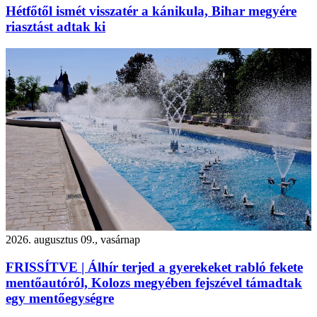
Hétfőtől ismét visszatér a kánikula, Bihar megyére
riasztást adtak ki
2026. augusztus 09., vasárnap
FRISSÍTVE | Álhír terjed a gyerekeket rabló fekete
mentőautóról, Kolozs megyében fejszével támadtak
egy mentőegységre