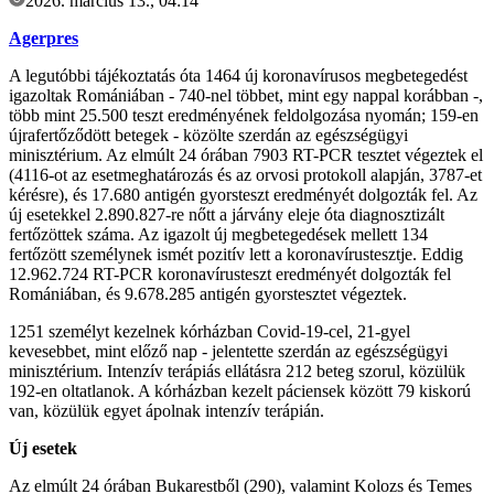
2026. március 13., 04:14
Agerpres
A legutóbbi tájékoztatás óta 1464 új koronavírusos megbetegedést
igazoltak Romániában - 740-nel többet, mint egy nappal korábban -,
több mint 25.500 teszt eredményének feldolgozása nyomán; 159-en
újrafertőződött betegek - közölte szerdán az egészségügyi
minisztérium. Az elmúlt 24 órában 7903 RT-PCR tesztet végeztek el
(4116-ot az esetmeghatározás és az orvosi protokoll alapján, 3787-et
kérésre), és 17.680 antigén gyorsteszt eredményét dolgozták fel. Az
új esetekkel 2.890.827-re nőtt a járvány eleje óta diagnosztizált
fertőzöttek száma. Az igazolt új megbetegedések mellett 134
fertőzött személynek ismét pozitív lett a koronavírustesztje. Eddig
12.962.724 RT-PCR koronavírusteszt eredményét dolgozták fel
Romániában, és 9.678.285 antigén gyorstesztet végeztek.
1251 személyt kezelnek kórházban Covid-19-cel, 21-gyel
kevesebbet, mint előző nap - jelentette szerdán az egészségügyi
minisztérium. Intenzív terápiás ellátásra 212 beteg szorul, közülük
192-en oltatlanok. A kórházban kezelt páciensek között 79 kiskorú
van, közülük egyet ápolnak intenzív terápián.
Új esetek
Az elmúlt 24 órában Bukarestből (290), valamint Kolozs és Temes