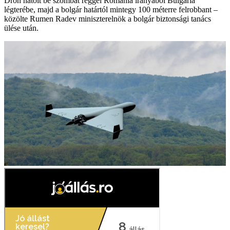
Drón hatolt be szombat reggel Románia irányából Bulgária
légterébe, majd a bolgár határtól mintegy 100 méterre felrobbant –
közölte Rumen Radev miniszterelnök a bolgár biztonsági tanács
ülése után.