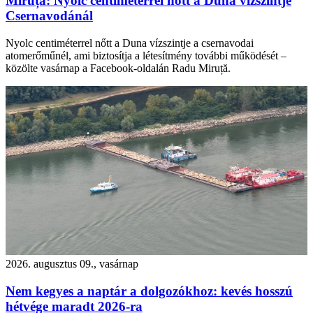
Miruță: Nyolc centiméterrel nőtt a Duna vízszintje
Csernavodánál
Nyolc centiméterrel nőtt a Duna vízszintje a csernavodai
atomerőműnél, ami biztosítja a létesítmény további működését –
közölte vasárnap a Facebook-oldalán Radu Miruță.
2026. augusztus 09., vasárnap
Nem kegyes a naptár a dolgozókhoz: kevés hosszú
hétvége maradt 2026-ra