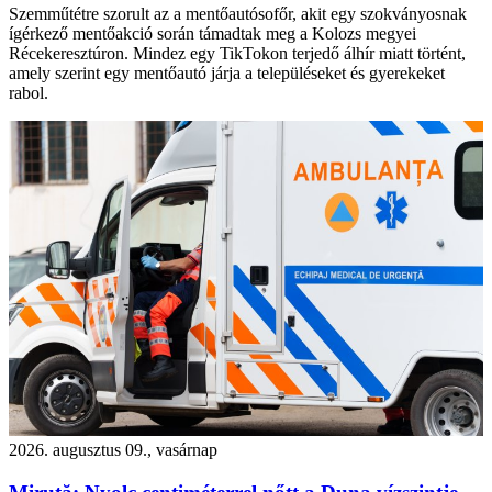
Szemműtétre szorult az a mentőautósofőr, akit egy szokványosnak
ígérkező mentőakció során támadtak meg a Kolozs megyei
Récekeresztúron. Mindez egy TikTokon terjedő álhír miatt történt,
amely szerint egy mentőautó járja a településeket és gyerekeket
rabol.
2026. augusztus 09., vasárnap