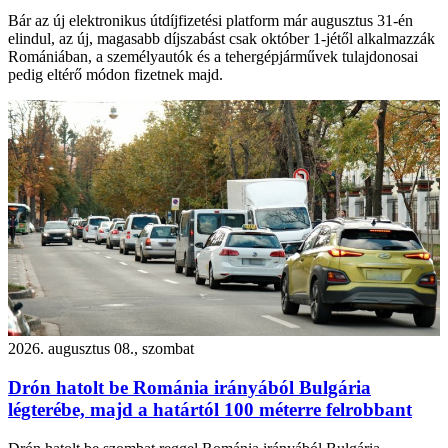
Bár az új elektronikus útdíjfizetési platform már augusztus 31-én
elindul, az új, magasabb díjszabást csak október 1-jétől alkalmazzák
Romániában, a személyautók és a tehergépjárművek tulajdonosai
pedig eltérő módon fizetnek majd.
2026. augusztus 08., szombat
Drón hatolt be Románia irányából Bulgária
légterébe, majd a határtól 100 méterre felrobbant