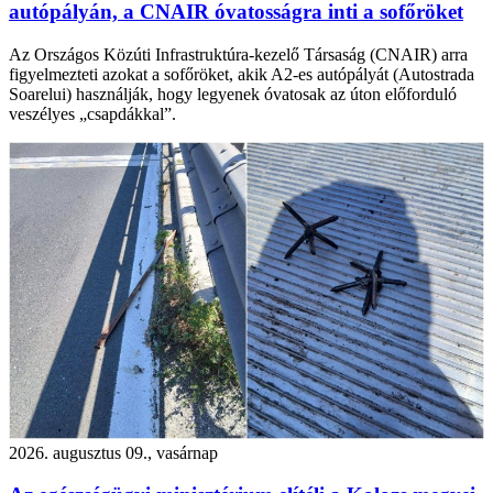
autópályán, a CNAIR óvatosságra inti a sofőröket
Az Országos Közúti Infrastruktúra-kezelő Társaság (CNAIR) arra
figyelmezteti azokat a sofőröket, akik A2-es autópályát (Autostrada
Soarelui) használják, hogy legyenek óvatosak az úton előforduló
veszélyes „csapdákkal”.
2026. augusztus 09., vasárnap