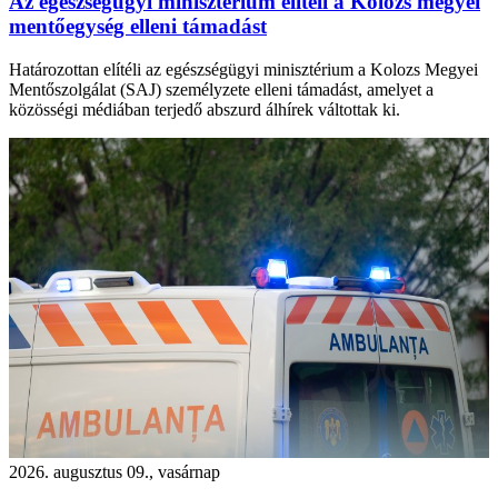
Az egészségügyi minisztérium elítéli a Kolozs megyei
mentőegység elleni támadást
Határozottan elítéli az egészségügyi minisztérium a Kolozs Megyei
Mentőszolgálat (SAJ) személyzete elleni támadást, amelyet a
közösségi médiában terjedő abszurd álhírek váltottak ki.
2026. augusztus 09., vasárnap