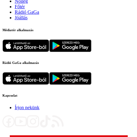
Nőileg
Főtér
Rádió GaGa
Jóállás
Médiatér alkalmazás
Rádió GaGa alkalmazás
Kapcsolat
Írjon nekünk