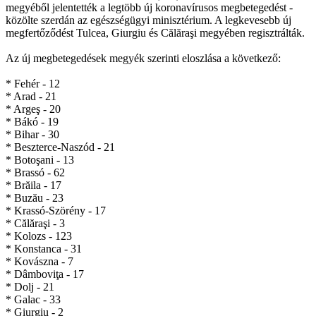
megyéből jelentették a legtöbb új koronavírusos megbetegedést -
közölte szerdán az egészségügyi minisztérium. A legkevesebb új
megfertőződést Tulcea, Giurgiu és Călăraşi megyében regisztrálták.
Az új megbetegedések megyék szerinti eloszlása a következő:
* Fehér - 12
* Arad - 21
* Argeş - 20
* Bákó - 19
* Bihar - 30
* Beszterce-Naszód - 21
* Botoşani - 13
* Brassó - 62
* Brăila - 17
* Buzău - 23
* Krassó-Szörény - 17
* Călăraşi - 3
* Kolozs - 123
* Konstanca - 31
* Kovászna - 7
* Dâmboviţa - 17
* Dolj - 21
* Galac - 33
* Giurgiu - 2