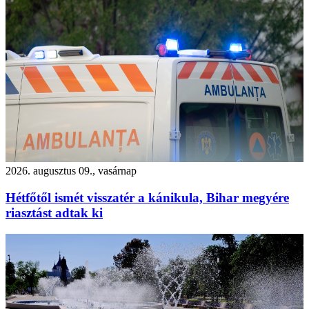
2026. augusztus 09., vasárnap
Hétfőtől ismét visszatér a kánikula, Bihar megyére
riasztást adtak ki