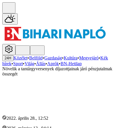
Közélet
•
Belföld
•
Gazdaság
•
Kultúra
•
Megyejáró
•
Kék
24H
hírek
•
Sport
•
Világ
•
Állás
•
Aprók
•
BN-Hetilap
Növelik a tantárgyversenyek díjazottjainak járó pénzjutalmak
összegét
2022. április 28., 12:52