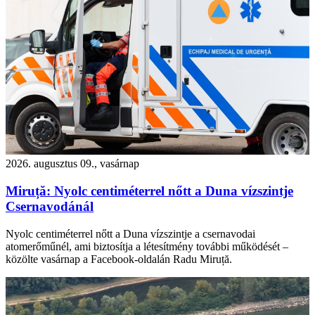
2026. augusztus 09., vasárnap
Miruță: Nyolc centiméterrel nőtt a Duna vízszintje
Csernavodánál
Nyolc centiméterrel nőtt a Duna vízszintje a csernavodai
atomerőműnél, ami biztosítja a létesítmény további működését –
közölte vasárnap a Facebook-oldalán Radu Miruță.