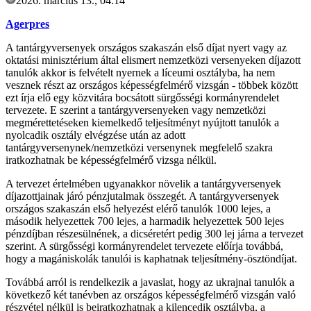
2026. március 13., 04:14
Agerpres
A tantárgyversenyek országos szakaszán első díjat nyert vagy az
oktatási minisztérium által elismert nemzetközi versenyeken díjazott
tanulók akkor is felvételt nyernek a líceumi osztályba, ha nem
vesznek részt az országos képességfelmérő vizsgán - többek között
ezt írja elő egy közvitára bocsátott sürgősségi kormányrendelet
tervezete. E szerint a tantárgyversenyeken vagy nemzetközi
megmérettetéseken kiemelkedő teljesítményt nyújtott tanulók a
nyolcadik osztály elvégzése után az adott
tantárgyversenynek/nemzetközi versenynek megfelelő szakra
iratkozhatnak be képességfelmérő vizsga nélkül.
A tervezet értelmében ugyanakkor növelik a tantárgyversenyek
díjazottjainak járó pénzjutalmak összegét. A tantárgyversenyek
országos szakaszán első helyezést elérő tanulók 1000 lejes, a
második helyezettek 700 lejes, a harmadik helyezettek 500 lejes
pénzdíjban részesülnének, a dicséretért pedig 300 lej járna a tervezet
szerint. A sürgősségi kormányrendelet tervezete előírja továbbá,
hogy a magániskolák tanulói is kaphatnak teljesítmény-ösztöndíjat.
Továbbá arról is rendelkezik a javaslat, hogy az ukrajnai tanulók a
következő két tanévben az országos képességfelmérő vizsgán való
részvétel nélkül is beiratkozhatnak a kilencedik osztályba, a