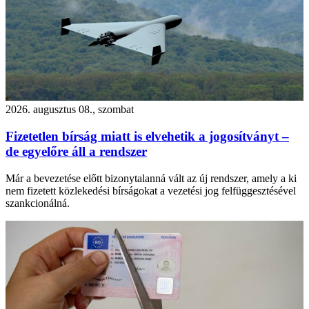
2026. augusztus 08., szombat
Fizetetlen bírság miatt is elvehetik a jogosítványt –
de egyelőre áll a rendszer
Már a bevezetése előtt bizonytalanná vált az új rendszer, amely a ki
nem fizetett közlekedési bírságokat a vezetési jog felfüggesztésével
szankcionálná.