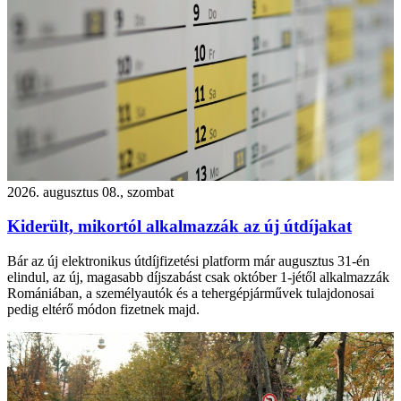
2026. augusztus 08., szombat
Kiderült, mikortól alkalmazzák az új útdíjakat
Bár az új elektronikus útdíjfizetési platform már augusztus 31-én
elindul, az új, magasabb díjszabást csak október 1-jétől alkalmazzák
Romániában, a személyautók és a tehergépjárművek tulajdonosai
pedig eltérő módon fizetnek majd.