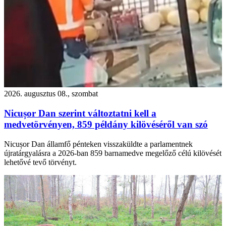
2026. augusztus 08., szombat
Nicușor Dan szerint változtatni kell a
medvetörvényen, 859 példány kilövéséről van szó
Nicușor Dan államfő pénteken visszaküldte a parlamentnek
újratárgyalásra a 2026-ban 859 barnamedve megelőző célú kilövését
lehetővé tevő törvényt.