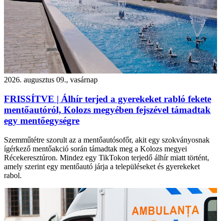
2026. augusztus 09., vasárnap
FRISSÍTVE | Álhír terjed a gyerekeket rabló fekete
mentőautóról, Kolozs megyében fejszével támadtak
egy mentőegységre
Szemműtétre szorult az a mentőautósofőr, akit egy szokványosnak
ígérkező mentőakció során támadtak meg a Kolozs megyei
Récekeresztúron. Mindez egy TikTokon terjedő álhír miatt történt,
amely szerint egy mentőautó járja a településeket és gyerekeket
rabol.