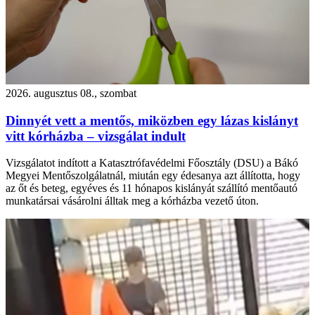
2026. augusztus 08., szombat
Dinnyét vett a mentős, miközben egy lázas kislányt
vitt kórházba – vizsgálat indult
Vizsgálatot indított a Katasztrófavédelmi Főosztály (DSU) a Bákó
Megyei Mentőszolgálatnál, miután egy édesanya azt állította, hogy
az őt és beteg, egyéves és 11 hónapos kislányát szállító mentőautó
munkatársai vásárolni álltak meg a kórházba vezető úton.