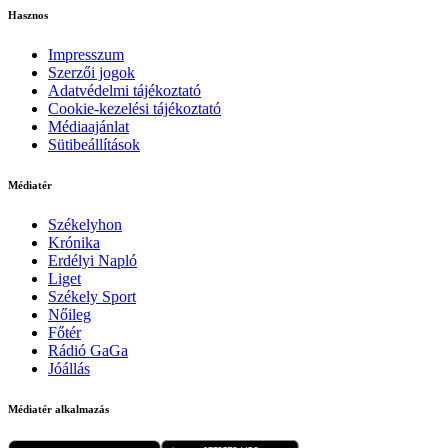
Hasznos
Impresszum
Szerzői jogok
Adatvédelmi tájékoztató
Cookie-kezelési tájékoztató
Médiaajánlat
Sütibeállítások
Médiatér
Székelyhon
Krónika
Erdélyi Napló
Liget
Székely Sport
Nőileg
Főtér
Rádió GaGa
Jóállás
Médiatér alkalmazás