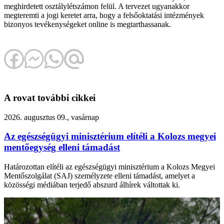
meghirdetett osztálylétszámon felül. A tervezet ugyanakkor
megteremti a jogi keretet arra, hogy a felsőoktatási intézmények
bizonyos tevékenységeket online is megtarthassanak.
A rovat további cikkei
2026. augusztus 09., vasárnap
Az egészségügyi minisztérium elítéli a Kolozs megyei
mentőegység elleni támadást
Határozottan elítéli az egészségügyi minisztérium a Kolozs Megyei
Mentőszolgálat (SAJ) személyzete elleni támadást, amelyet a
közösségi médiában terjedő abszurd álhírek váltottak ki.