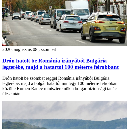
2026. augusztus 08., szombat
Drón hatolt be Románia irányából Bulgária
légterébe, majd a határtól 100 méterre felrobbant
Drón hatolt be szombat reggel Románia irányából Bulgária
légterébe, majd a bolgár határtól mintegy 100 méterre felrobbant –
közölte Rumen Radev miniszterelnök a bolgár biztonsági tanács
ülése után.