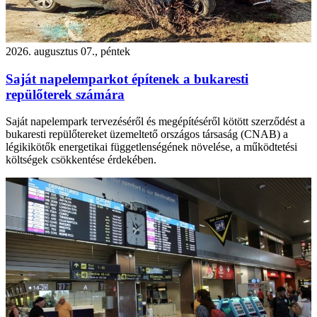
2026. augusztus 07., péntek
Saját napelemparkot építenek a bukaresti
repülőterek számára
Saját napelempark tervezéséről és megépítéséről kötött szerződést a
bukaresti repülőtereket üzemeltető országos társaság (CNAB) a
légikikötők energetikai függetlenségének növelése, a működtetési
költségek csökkentése érdekében.