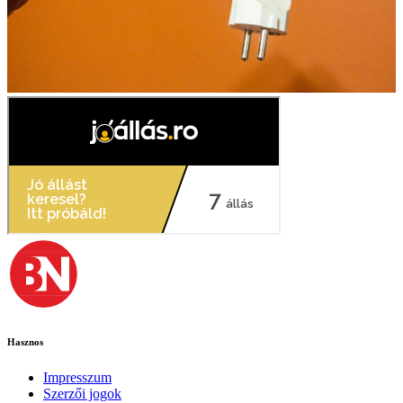
Hasznos
Impresszum
Szerzői jogok