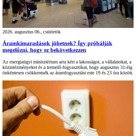
2026. augusztus 06., csütörtök
Áramkimaradások jöhetnek? Így próbálják
megelőzni, hogy ez bekövetkezzen
Az energiaügyi minisztérium arra kéri a lakosságot, a vállalatokat, a
közintézményeket és a termelő-fogyasztókat, hogy augusztus 31-éig
önkéntesen csökkentsék az áramfogyasztást este 19 és 23 óra között.