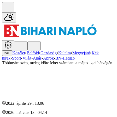
Közélet
•
Belföld
•
Gazdaság
•
Kultúra
•
Megyejáró
•
Kék
24H
hírek
•
Sport
•
Világ
•
Állás
•
Aprók
•
BN-Hetilap
Többnyire szép, meleg időre lehet számítani a május 1-jei hétvégén
2022. április 29., 13:06
2026. március 13., 04:14