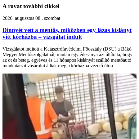
A rovat további cikkei
2026. augusztus 08., szombat
Dinnyét vett a mentős, miközben egy lázas kislányt
vitt kórházba – vizsgálat indult
Vizsgálatot indított a Katasztrófavédelmi Főosztály (DSU) a Bákó
Megyei Mentőszolgálatnál, miután egy édesanya azt állította, hogy
az őt és beteg, egyéves és 11 hónapos kislányát szállító mentőautó
munkatársai vásárolni álltak meg a kórházba vezető úton.