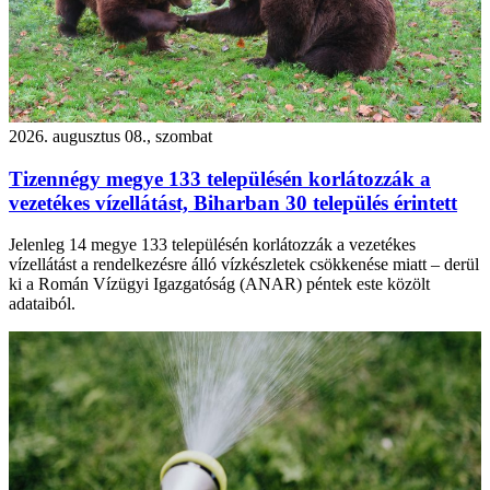
2026. augusztus 08., szombat
Tizennégy megye 133 településén korlátozzák a
vezetékes vízellátást, Biharban 30 település érintett
Jelenleg 14 megye 133 településén korlátozzák a vezetékes
vízellátást a rendelkezésre álló vízkészletek csökkenése miatt – derül
ki a Román Vízügyi Igazgatóság (ANAR) péntek este közölt
adataiból.