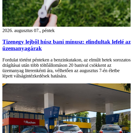
2026. augusztus 07., péntek
Tizenegy lejből húsz bani mínusz: elindultak lefelé az
üzemanyagárak
Fordulat történt pénteken a benzinkutakon, az elmúlt hetek sorozatos
drágításai után több töltőállomáson 20 banival csökkent az
üzemanyag literenkénti ára, vélhetően az augusztus 7-én életbe
lépett válságintézkedések hatására.