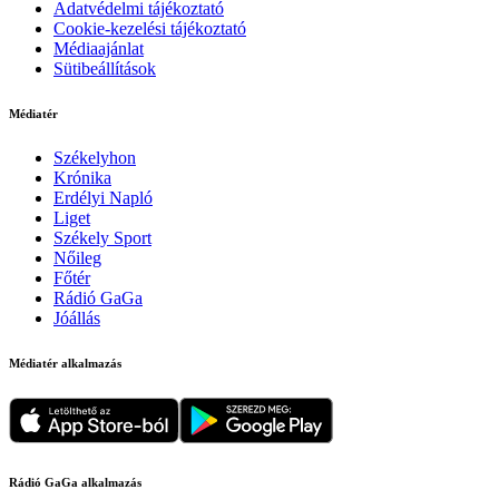
Adatvédelmi tájékoztató
Cookie-kezelési tájékoztató
Médiaajánlat
Sütibeállítások
Médiatér
Székelyhon
Krónika
Erdélyi Napló
Liget
Székely Sport
Nőileg
Főtér
Rádió GaGa
Jóállás
Médiatér alkalmazás
Rádió GaGa alkalmazás