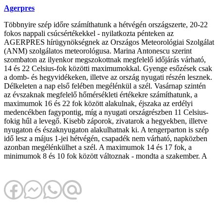
Agerpres
Többnyire szép időre számíthatunk a hétvégén országszerte, 20-22
fokos nappali csúcsértékekkel - nyilatkozta pénteken az
AGERPRES hírügynökségnek az Országos Meteorológiai Szolgálat
(ANM) szolgálatos meteorológusa. Marina Antonescu szerint
szombaton az ilyenkor megszokottnak megfelelő időjárás várható,
14 és 22 Celsius-fok közötti maximumokkal. Gyenge esőzések csak
a domb- és hegyvidékeken, illetve az ország nyugati részén lesznek.
Délkeleten a nap első felében megélénkül a szél. Vasárnap szintén
az évszaknak megfelelő hőmérsékleti értékekre számíthatunk, a
maximumok 16 és 22 fok között alakulnak, éjszaka az erdélyi
medencékben fagypontig, míg a nyugati országrészben 11 Celsius-
fokig hűl a levegő. Kisebb záporok, zivatarok a hegyekben, illetve
nyugaton és északnyugaton alakulhatnak ki. A tengerparton is szép
idő lesz a május 1-jei hétvégén, csapadék nem várható, napközben
azonban megélénkülhet a szél. A maximumok 14 és 17 fok, a
minimumok 8 és 10 fok között változnak - mondta a szakember. A