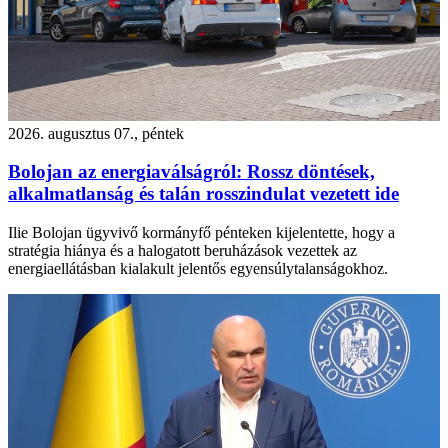
2026. augusztus 07., péntek
Bolojan az energiaválságról: Rossz döntések,
alkalmatlanság és talán rosszindulat vezetett ide
Ilie Bolojan ügyvivő kormányfő pénteken kijelentette, hogy a
stratégia hiánya és a halogatott beruházások vezettek az
energiaellátásban kialakult jelentős egyensúlytalanságokhoz.