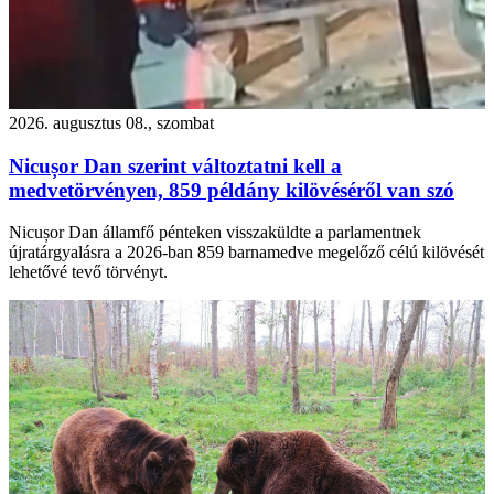
2026. augusztus 08., szombat
Nicușor Dan szerint változtatni kell a
medvetörvényen, 859 példány kilövéséről van szó
Nicușor Dan államfő pénteken visszaküldte a parlamentnek
újratárgyalásra a 2026-ban 859 barnamedve megelőző célú kilövését
lehetővé tevő törvényt.