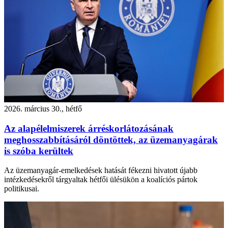
2026. március 30., hétfő
Az alapélelmiszerek árréskorlátozásának
meghosszabbításáról döntöttek, az üzemanyagárak
is szóba kerültek
Az üzemanyagár-emelkedések hatását fékezni hivatott újabb
intézkedésekről tárgyaltak hétfői ülésükön a koalíciós pártok
politikusai.