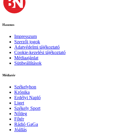
Hasznos
Impresszum
Szerzői jogok
Adatvédelmi tájékoztató
Cookie-kezelési tájékoztató
Médiaajánlat
Sütibeállítások
Médiatér
Székelyhon
Krónika
Erdélyi Napló
Liget
Székely Sport
Nőileg
Főtér
Rádió GaGa
Jóállás