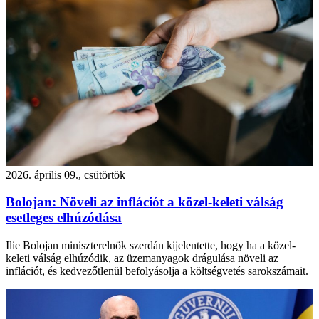
2026. április 09., csütörtök
Bolojan: Növeli az inflációt a közel-keleti válság
esetleges elhúzódása
Ilie Bolojan miniszterelnök szerdán kijelentette, hogy ha a közel-
keleti válság elhúzódik, az üzemanyagok drágulása növeli az
inflációt, és kedvezőtlenül befolyásolja a költségvetés sarokszámait.