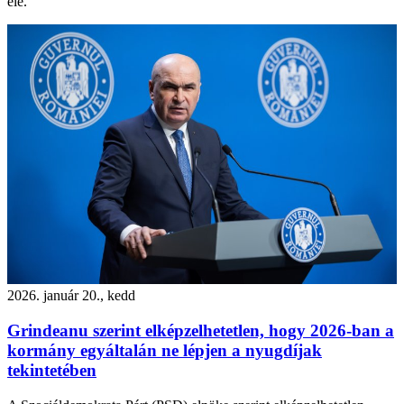
elé.
2026. január 20., kedd
Grindeanu szerint elképzelhetetlen, hogy 2026-ban a
kormány egyáltalán ne lépjen a nyugdíjak
tekintetében