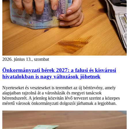
2026. június 13., szombat
Önkormányzati bérek 2027: a falusi és kisvárosi
hivatalokban is nagy változások jöhetnek
Nyerteseket és veszteseket is teremthet az új bértörvény, amely
alapjaiban rajzolná át a városházák és megyei tanácsok
bérrendszerét. A jelenleg közvitán lévő tervezet szerint a közepes
méretű városok önkormányzati dolgozói járhatnak a legjobban.