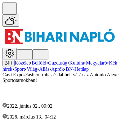
Közélet
•
Belföld
•
Gazdaság
•
Kultúra
•
Megyejáró
•
Kék
24H
hírek
•
Sport
•
Világ
•
Állás
•
Aprók
•
BN-Hetilap
Cavi Expo-Fashion ruha- és lábbeli vásár az Antonio Alexe
Sportcsarnokban!
2022. június 02., 09:02
2026. március 13., 04:12