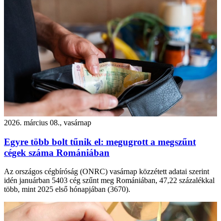
2026. március 08., vasárnap
Egyre több bolt tűnik el: megugrott a megszűnt
cégek száma Romániában
Az országos cégbíróság (ONRC) vasárnap közzétett adatai szerint
idén januárban 5403 cég szűnt meg Romániában, 47,22 százalékkal
több, mint 2025 első hónapjában (3670).