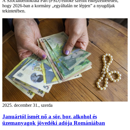
A Szociáldemokrata Párt (PSD) elnöke szerint elképzelhetetlen,
hogy 2026-ban a kormány „egyáltalán ne lépjen” a nyugdíjak
tekintetében.
2025. december 31., szerda
Januártól ismét nő a sör, bor, alkohol és
üzemanyagok jövedéki adója Romániában