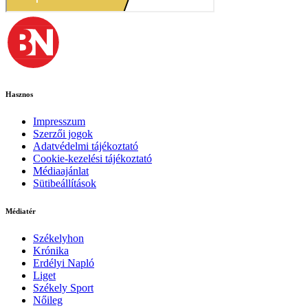
Hasznos
Impresszum
Szerzői jogok
Adatvédelmi tájékoztató
Cookie-kezelési tájékoztató
Médiaajánlat
Sütibeállítások
Médiatér
Székelyhon
Krónika
Erdélyi Napló
Liget
Székely Sport
Nőileg