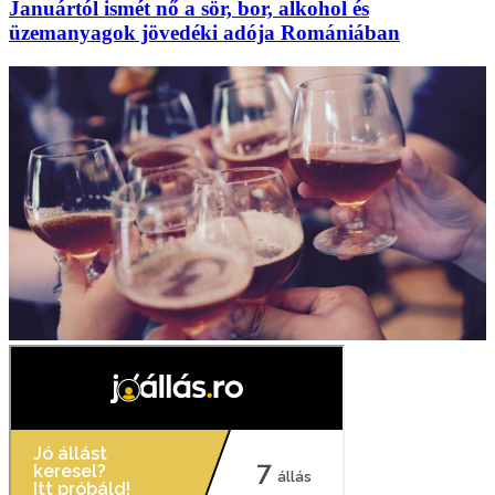
Januártól ismét nő a sör, bor, alkohol és
üzemanyagok jövedéki adója Romániában