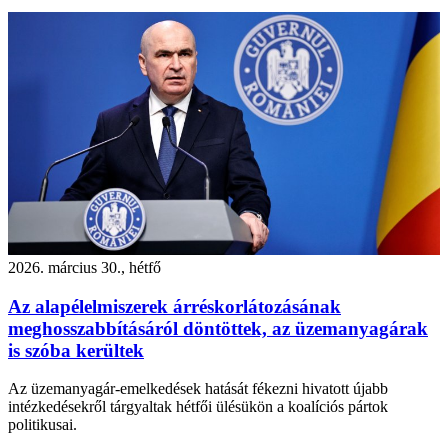
2026. március 30., hétfő
Az alapélelmiszerek árréskorlátozásának
meghosszabbításáról döntöttek, az üzemanyagárak
is szóba kerültek
Az üzemanyagár-emelkedések hatását fékezni hivatott újabb
intézkedésekről tárgyaltak hétfői ülésükön a koalíciós pártok
politikusai.