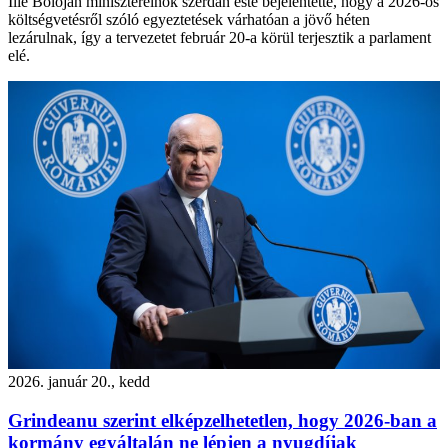
Ilie Bolojan miniszterelnök szerdán este bejelentette, hogy a 2026-os
költségvetésről szóló egyeztetések várhatóan a jövő héten
lezárulnak, így a tervezetet február 20-a körül terjesztik a parlament
elé.
2026. január 20., kedd
Grindeanu szerint elképzelhetetlen, hogy 2026-ban a
kormány egyáltalán ne lépjen a nyugdíjak