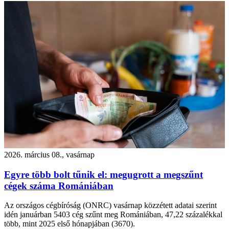
2026. március 08., vasárnap
Egyre több bolt tűnik el: megugrott a megszűnt
cégek száma Romániában
Az országos cégbíróság (ONRC) vasárnap közzétett adatai szerint
idén januárban 5403 cég szűnt meg Romániában, 47,22 százalékkal
több, mint 2025 első hónapjában (3670).