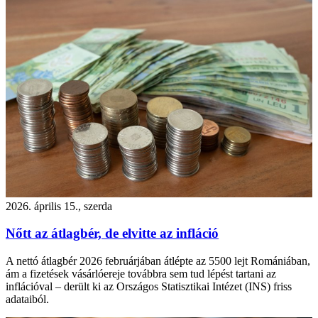
2026. április 15., szerda
Nőtt az átlagbér, de elvitte az infláció
A nettó átlagbér 2026 februárjában átlépte az 5500 lejt Romániában,
ám a fizetések vásárlóereje továbbra sem tud lépést tartani az
inflációval – derült ki az Országos Statisztikai Intézet (INS) friss
adataiból.