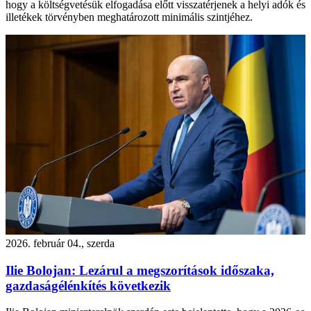
hogy a költségvetésük elfogadása előtt visszatérjenek a helyi adók és
illetékek törvényben meghatározott minimális szintjéhez.
2026. február 04., szerda
Ilie Bolojan: Lezárul a megszorítások időszaka,
gazdaságélénkítés következik