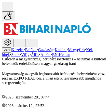
Közélet
•
Belföld
•
Gazdaság
•
Kultúra
•
Megyejáró
•
Kék
24H
hírek
•
Sport
•
Világ
•
Állás
•
Aprók
•
BN-Hetilap
Csúcson a magyarországi beruházásösztönzés – hatalmas a külföldi
befektetők érdeklődése a magyar gazdaság iránt
Magyarország az egyik legfontosabb befektetési helyszínként vesz
rész az EXPO REAL-on, a világ egyik legrangosabb ingatlanos
seregszemléjén.
2023. szeptember 28., 07:44
2026. március 12., 23:52