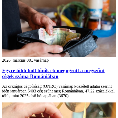
2026. március 08., vasárnap
Egyre több bolt tűnik el: megugrott a megszűnt
cégek száma Romániában
Az országos cégbíróság (ONRC) vasárnap közzétett adatai szerint
idén januárban 5403 cég szűnt meg Romániában, 47,22 százalékkal
több, mint 2025 első hónapjában (3670).