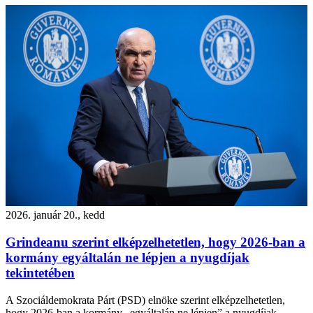
2026. január 20., kedd
Grindeanu szerint elképzelhetetlen, hogy 2026-ban a
kormány egyáltalán ne lépjen a nyugdíjak
tekintetében
A Szociáldemokrata Párt (PSD) elnöke szerint elképzelhetetlen,
hogy 2026-ban a kormány „egyáltalán ne lépjen” a nyugdíjak