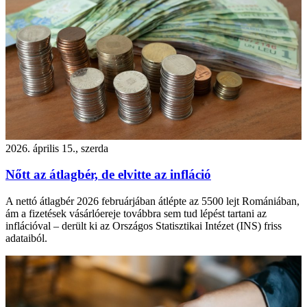
2026. április 15., szerda
Nőtt az átlagbér, de elvitte az infláció
A nettó átlagbér 2026 februárjában átlépte az 5500 lejt Romániában,
ám a fizetések vásárlóereje továbbra sem tud lépést tartani az
inflációval – derült ki az Országos Statisztikai Intézet (INS) friss
adataiból.