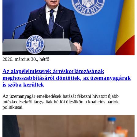
2026. március 30., hétfő
Az alapélelmiszerek árréskorlátozásának
meghosszabbításáról döntöttek, az üzemanyagárak
is szóba kerültek
Az üzemanyagár-emelkedések hatását fékezni hivatott újabb
intézkedésekről tárgyaltak hétfői ülésükön a koalíciós pártok
politikusai.