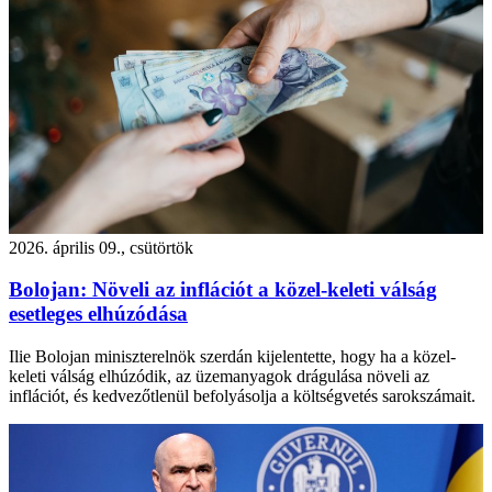
2026. április 09., csütörtök
Bolojan: Növeli az inflációt a közel-keleti válság
esetleges elhúzódása
Ilie Bolojan miniszterelnök szerdán kijelentette, hogy ha a közel-
keleti válság elhúzódik, az üzemanyagok drágulása növeli az
inflációt, és kedvezőtlenül befolyásolja a költségvetés sarokszámait.