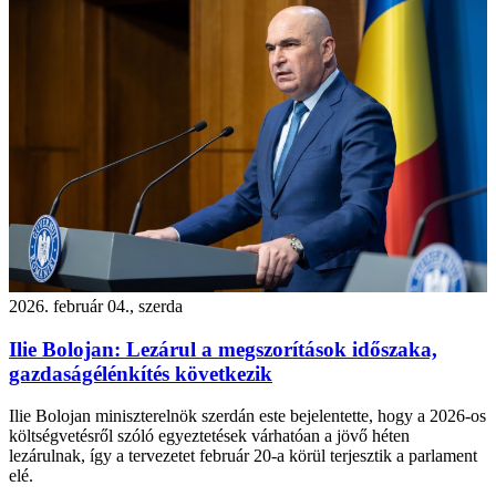
2026. február 04., szerda
Ilie Bolojan: Lezárul a megszorítások időszaka,
gazdaságélénkítés következik
Ilie Bolojan miniszterelnök szerdán este bejelentette, hogy a 2026-os
költségvetésről szóló egyeztetések várhatóan a jövő héten
lezárulnak, így a tervezetet február 20-a körül terjesztik a parlament
elé.