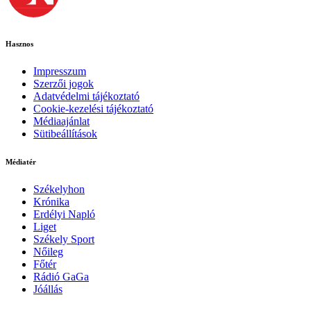
Hasznos
Impresszum
Szerzői jogok
Adatvédelmi tájékoztató
Cookie-kezelési tájékoztató
Médiaajánlat
Sütibeállítások
Médiatér
Székelyhon
Krónika
Erdélyi Napló
Liget
Székely Sport
Nőileg
Főtér
Rádió GaGa
Jóállás