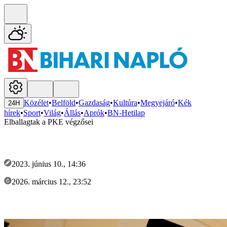
Közélet
•
Belföld
•
Gazdaság
•
Kultúra
•
Megyejáró
•
Kék
24H
hírek
•
Sport
•
Világ
•
Állás
•
Aprók
•
BN-Hetilap
Elballagtak a PKE végzősei
2023. június 10., 14:36
2026. március 12., 23:52