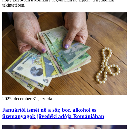
tekintetében.
2025. december 31., szerda
Januártól ismét nő a sör, bor, alkohol és
üzemanyagok jövedéki adója Romániában