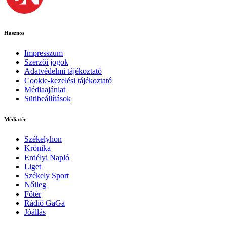
Hasznos
Impresszum
Szerzői jogok
Adatvédelmi tájékoztató
Cookie-kezelési tájékoztató
Médiaajánlat
Sütibeállítások
Médiatér
Székelyhon
Krónika
Erdélyi Napló
Liget
Székely Sport
Nőileg
Főtér
Rádió GaGa
Jóállás