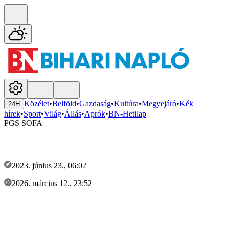
Közélet
•
Belföld
•
Gazdaság
•
Kultúra
•
Megyejáró
•
Kék
24H
hírek
•
Sport
•
Világ
•
Állás
•
Aprók
•
BN-Hetilap
PGS SOFA
2023. június 23., 06:02
2026. március 12., 23:52