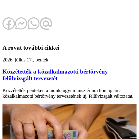
A rovat további cikkei
2026. július 17., péntek
Közzétették a közalkalmazotti bértörvény
felülvizsgált tervezetét
Közzétették pénteken a munkaügyi minisztérium honlapján a
közalkalmazotti bértörvény tervezetének új, felülvizsgált változatát.