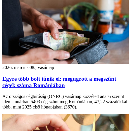
2026. március 08., vasárnap
Egyre több bolt tűnik el: megugrott a megszűnt
cégek száma Romániában
Az országos cégbíróság (ONRC) vasárnap közzétett adatai szerint
idén januárban 5403 cég szűnt meg Romániában, 47,22 százalékkal
több, mint 2025 első hónapjában (3670).