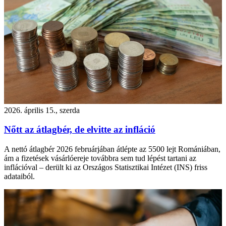
2026. április 15., szerda
Nőtt az átlagbér, de elvitte az infláció
A nettó átlagbér 2026 februárjában átlépte az 5500 lejt Romániában,
ám a fizetések vásárlóereje továbbra sem tud lépést tartani az
inflációval – derült ki az Országos Statisztikai Intézet (INS) friss
adataiból.