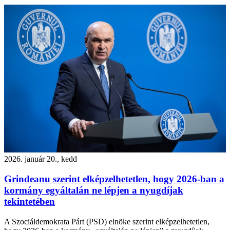
2026. január 20., kedd
Grindeanu szerint elképzelhetetlen, hogy 2026-ban a
kormány egyáltalán ne lépjen a nyugdíjak
tekintetében
A Szociáldemokrata Párt (PSD) elnöke szerint elképzelhetetlen,