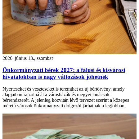
2026. június 13., szombat
Önkormányzati bérek 2027: a falusi és kisvárosi
hivatalokban is nagy változások jöhetnek
Nyerteseket és veszteseket is teremthet az új bértörvény, amely
alapjaiban rajzolná át a városházák és megyei tanácsok
bérrendszerét. A jelenleg közvitán lévő tervezet szerint a közepes
méretű városok önkormányzati dolgozói járhatnak a legjobban.