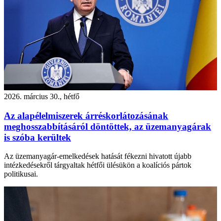
2026. március 30., hétfő
Az alapélelmiszerek árréskorlátozásának
meghosszabbításáról döntöttek, az üzemanyagárak
is szóba kerültek
Az üzemanyagár-emelkedések hatását fékezni hivatott újabb
intézkedésekről tárgyaltak hétfői ülésükön a koalíciós pártok
politikusai.