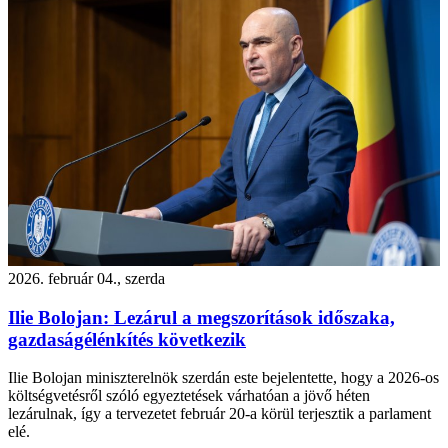
2026. február 04., szerda
Ilie Bolojan: Lezárul a megszorítások időszaka,
gazdaságélénkítés következik
Ilie Bolojan miniszterelnök szerdán este bejelentette, hogy a 2026-os
költségvetésről szóló egyeztetések várhatóan a jövő héten
lezárulnak, így a tervezetet február 20-a körül terjesztik a parlament
elé.