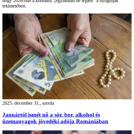
hogy 2026-ban a kormány „egyáltalán ne lépjen” a nyugdíjak
tekintetében.
2025. december 31., szerda
Januártól ismét nő a sör, bor, alkohol és
üzemanyagok jövedéki adója Romániában