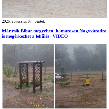
2026. augusztus 07., péntek
Már esik Bihar megyében, hamarosan Nagyváradra
is megérkezhet a lehűlés | VIDEÓ