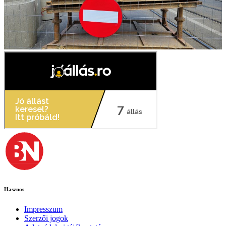
Hasznos
Impresszum
Szerzői jogok