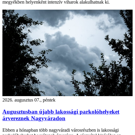
megyékben helyenként intenzív viharok alakulhatnak ki.
2026. augusztus 07., péntek
Augusztusban újabb lakossági parkolóhelyeket
árvereznek Nagyváradon
Ebben a hónapban több nagyváradi városrészben is lakossági