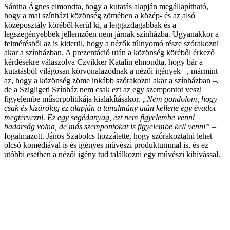
Sántha Ágnes elmondta, hogy a kutatás alapján megállapítható,
hogy a mai színházi közönség zömében a közép- és az alsó
középosztály köréből kerül ki, a leggazdagabbak és a
legszegényebbek jellemzően nem járnak színházba. Ugyanakkor a
felmérésből az is kiderül, hogy a nézők túlnyomó része szórakozni
akar a színházban. A prezentáció után a közönség köréből érkező
kérdésekre válaszolva Czvikker Katalin elmondta, hogy bár a
kutatásból világosan körvonalazódnak a nézői igények –, mármint
az, hogy a közönség zöme inkább szórakozni akar a színházban –,
de a Szigligeti Színház nem csak ezt az egy szempontot veszi
figyelembe műsorpolitikája kialakításakor.
„Nem gondolom, hogy
csak és kizárólag ez alapján a tanulmány után kellene egy évadot
megtervezni. Ez egy segédanyag, ezt nem figyelembe venni
badarság volna, de más szempontokat is figyelembe kell venni”
–
fogalmazott. János Szabolcs hozzátette, hogy szórakoztatni lehet
olcsó komédiával is és igényes művészi produktummal is, és ez
utóbbi esetben a nézői igény tud találkozni egy művészi kihívással.