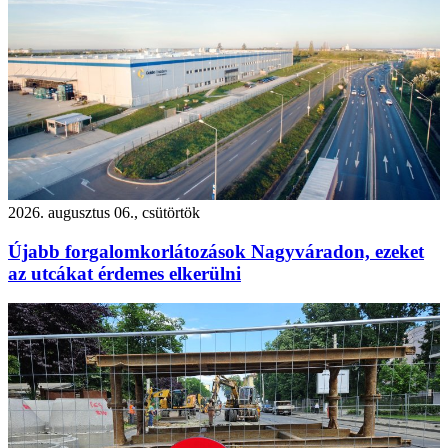
2026. augusztus 06., csütörtök
Újabb forgalomkorlátozások Nagyváradon, ezeket
az utcákat érdemes elkerülni