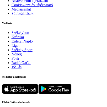
Adatvédelmi tájékoztató
Cookie-kezelési tájékoztató
Médiaajánlat
Sütibeállítások
Médiatér
Székelyhon
Krónika
Erdélyi Napló
Liget
Székely Sport
Nőileg
Főtér
Rádió GaGa
Jóállás
Médiatér alkalmazás
Rádió GaGa alkalmazás