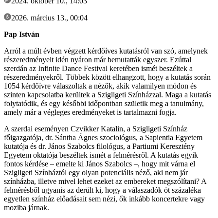
2024. október 10., 14:03
2026. március 13., 00:04
Pap István
Arról a múlt évben végzett kérdőíves kutatásról van szó, amelynek
részeredményeit idén nyáron már bemutatták egyszer. Ezúttal
szerdán az Infinite Dance Festival keretében ismét beszéltek a
részeredményekről. Többek között elhangzott, hogy a kutatás során
1054 kérdőívre válaszoltak a nézők, akik valamilyen módon és
szinten kapcsolatba kerültek a Szigligeti Színházzal. Maga a kutatás
folytatódik, és egy későbbi időpontban születik meg a tanulmány,
amely már a végleges eredményeket is tartalmazni fogja.
A szerdai eseményen Czvikker Katalin, a Szigligeti Színház
főigazgatója, dr. Sántha Ágnes szociológus, a Sapientia Egyetem
kutatója és dr. János Szabolcs filológus, a Partiumi Keresztény
Egyetem oktatója beszéltek ismét a felmérésről. A kutatás egyik
fontos kérdése – emelte ki János Szabolcs –, hogy mit várna el
Szigligeti Színháztól egy olyan potenciális néző, aki nem jár
színházba, illetve mivel lehet ezeket az embereket megszólítani? A
felmérésből ugyanis az derült ki, hogy a válaszadók öt százaléka
egyetlen színház előadásait sem nézi, ők inkább koncertekre vagy
moziba járnak.