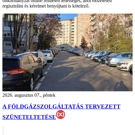
önkormányzat online felületén lehetséges, ahol előzetesen
regisztrálni és kérelmet benyújtani is kötelező.
2026. augusztus 07., péntek
A FÖLDGÁZSZOLGÁLTATÁS TERVEZETT
SZÜNETELTETÉSE