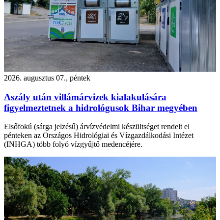
2026. augusztus 07., péntek
Aszály után villámárvizek kialakulására
figyelmeztetnek a hidrológusok Bihar megyében
Elsőfokú (sárga jelzésű) árvízvédelmi készültséget rendelt el
pénteken az Országos Hidrológiai és Vízgazdálkodási Intézet
(INHGA) több folyó vízgyűjtő medencéjére.