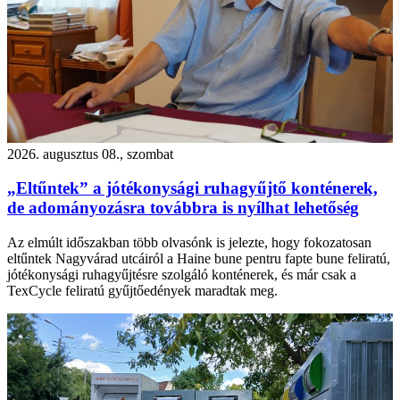
2026. augusztus 08., szombat
„Eltűntek” a jótékonysági ruhagyűjtő konténerek,
de adományozásra továbbra is nyílhat lehetőség
Az elmúlt időszakban több olvasónk is jelezte, hogy fokozatosan
eltűntek Nagyvárad utcáiról a Haine bune pentru fapte bune feliratú,
jótékonysági ruhagyűjtésre szolgáló konténerek, és már csak a
TexCycle feliratú gyűjtőedények maradtak meg.