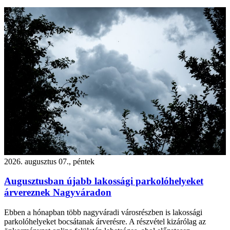
2026. augusztus 07., péntek
Augusztusban újabb lakossági parkolóhelyeket
árvereznek Nagyváradon
Ebben a hónapban több nagyváradi városrészben is lakossági
parkolóhelyeket bocsátanak árverésre. A részvétel kizárólag az