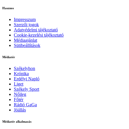
Hasznos
Impresszum
Szerzői jogok
Adatvédelmi tájékoztató
Cookie-kezelési tájékoztató
Médiaajánlat
Sütibeállítások
Médiatér
Székelyhon
Krónika
Erdélyi Napló
Liget
Székely Sport
Nőileg
Főtér
Rádió GaGa
Jóállás
Médiatér alkalmazás