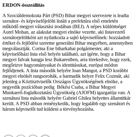
ERDON-összeállítás
A Szociáldemokrata Párt (PSD) Bihar megyei szervezete is leadta
szenátor- és képviselőjelölti listáit a prefektúra első emeletén
működő megyei választási irodában (BEJ). A népes küldöttséget
Aurel Mohan, az alakulat megyei elnöke vezette, aki listavezető
szenátorjelöltként azt nyilatkozta a sajtó képviselőinek: hozzáadott
értéket és fejlődést szeretne generálni Bihar megyében, amennyiben
megválasztják. Corina Ene biharkabai polgármester, aki a
képviselőházi lista első helyén található, azt ígérte, hogy a Bihar
megyei falvak hangja lesz Bukarestben, arra törekedve, hogy ezek,
megőrizve hagyományaikat és identitásukat, európai módon
fejlődjenek. A lista második helyére Ioan Mangot, a PSD korábbi
megyei elnökét rangsorolták, a harmadik helyre Felix Cozmát, aki
jelenleg a Köztisztviselők Országos Ügynökségének elnöke, a
negyedik pozícióban pedig Békési Csaba, a Bihar Megyei
Munkaerő-foglalkoztatási Ügynökség (AJOFM) igazgatója van. A
szenátusi lista második helyére Gabriel Ghilea helyettes államtitkár
került. A PSD abban reménykedik, hogy legalább egy szenátort és
három képviselőt tud küldeni a törvényhozásba.