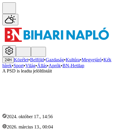
Közélet
•
Belföld
•
Gazdaság
•
Kultúra
•
Megyejáró
•
Kék
24H
hírek
•
Sport
•
Világ
•
Állás
•
Aprók
•
BN-Hetilap
A PSD is leadta jelöltlistáit
2024. október 17., 14:56
2026. március 13., 00:04