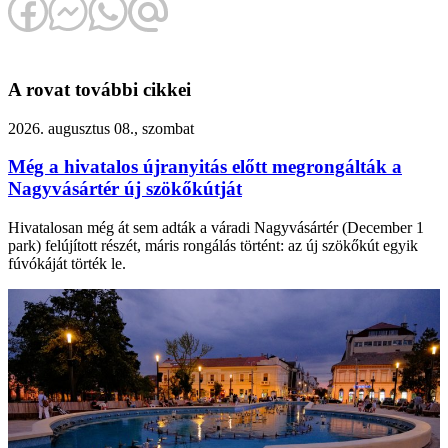
A rovat további cikkei
2026. augusztus 08., szombat
Még a hivatalos újranyitás előtt megrongálták a
Nagyvásártér új szökőkútját
Hivatalosan még át sem adták a váradi Nagyvásártér (December 1
park) felújított részét, máris rongálás történt: az új szökőkút egyik
fúvókáját törték le.