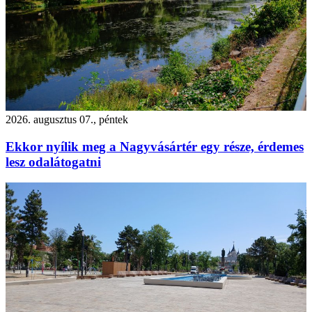
2026. augusztus 07., péntek
Ekkor nyílik meg a Nagyvásártér egy része, érdemes
lesz odalátogatni