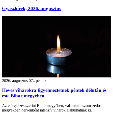
Gyászhírek, 2026. augusztus
2026. augusztus 07., péntek
Heves viharokra figyelmeztetnek péntek délután és
este Bihar megyében
Az előrejelzés szerint Bihar megyében, valamint a szomszédos
megyékben helyenként intenzív viharok alakulhatnak ki.