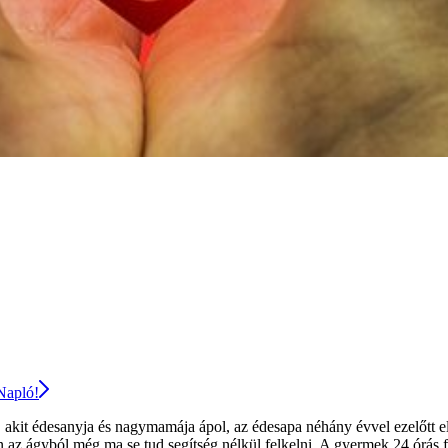
 Napló!
, akit édesanyja és nagymamája ápol, az édesapa néhány évvel ezelőtt el
az ágyból még ma se tud segítség nélkül felkelni. A gyermek 24 órás f