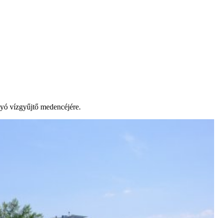
lyó vízgyűjtő medencéjére.