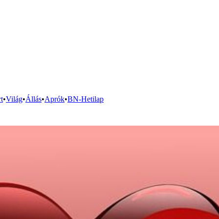
t
•
Világ
•
Állás
•
Aprók
•
BN-Hetilap