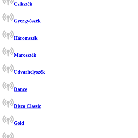
Csíkszék
Gyergyószék
Háromszék
Marosszék
Udvarhelyszék
Dance
Disco Classic
Gold