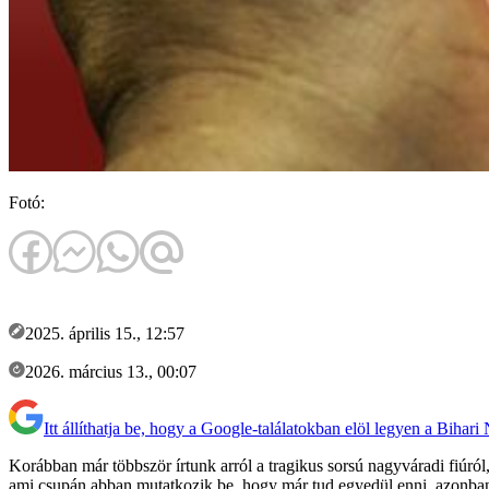
Fotó:
2025. április 15., 12:57
2026. március 13., 00:07
Itt állíthatja be, hogy a Google-találatokban elöl legyen a Bihari
Korábban már többször írtunk arról a tragikus sorsú nagyváradi fiúról
ami csupán abban mutatkozik be, hogy már tud egyedül enni, azonban 