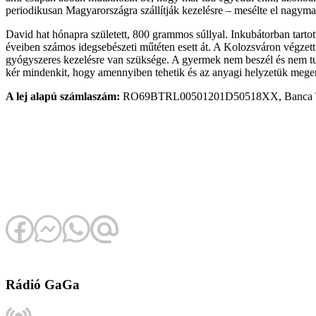
periodikusan Magyarországra szállítják kezelésre – mesélte el nagymamá
David hat hónapra született, 800 grammos súllyal. Inkubátorban tartott
éveiben számos idegsebészeti műtéten esett át. A Kolozsváron végzett
gyógyszeres kezelésre van szüksége. A gyermek nem beszél és nem tud
kér mindenkit, hogy amennyiben tehetik és az anyagi helyzetük megen
A lej alapú számlaszám:
RO69BTRL00501201D50518XX, Banca Transi
Rádió GaGa