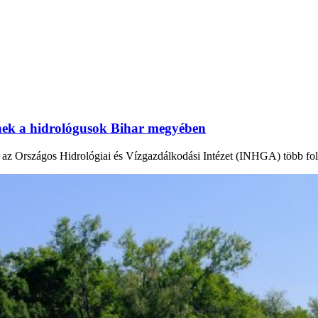
tnek a hidrológusok Bihar megyében
en az Országos Hidrológiai és Vízgazdálkodási Intézet (INHGA) több fo