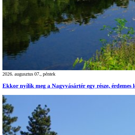
2026. augusztus 07., péntek
Ekkor nyílik meg a Nagyvásártér egy része, érdemes l