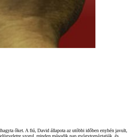
hagyta őket. A fiú, David állapota az utóbbi időben enyhén javult,
elügyeletre szorul, minden második nap gyógytornáztatják, és