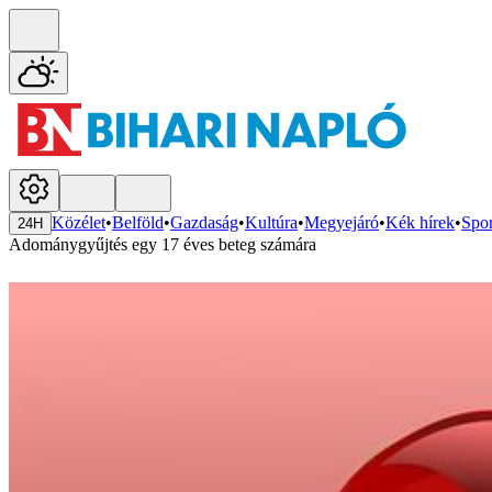
Közélet
•
Belföld
•
Gazdaság
•
Kultúra
•
Megyejáró
•
Kék hírek
•
Spor
24H
Adománygyűjtés egy 17 éves beteg számára