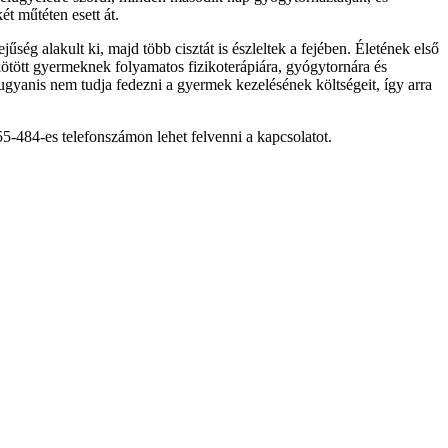
ét műtéten esett át.
ség alakult ki, majd több cisztát is észleltek a fejében. Életének első
kötött gyermeknek folyamatos fizikoterápiára, gyógytornára és
gyanis nem tudja fedezni a gyermek kezelésének költségeit, így arra
4-es telefonszámon lehet felvenni a kapcsolatot.