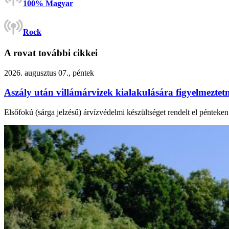
100% Magyar
Rock
A rovat további cikkei
2026. augusztus 07., péntek
Aszály után villámárvizek kialakulására figyelmezte
Elsőfokú (sárga jelzésű) árvízvédelmi készültséget rendelt el péntek