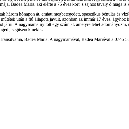
ja, Badea Maria, aki elérte a 75 éves kort, s sajnos tavaly ő maga is k
ák három hónapon át, emiatt megbetegedett, spasztikus bénulás és vízfejű
 műtétek után a fiú állapota javult, azonban az immár 17 éves, ágyhoz 
 járni. A nagymama nyitott egy számlát, amelyre lehet adományozni, u
gedi, segítsenek nekik.
lvania, Badea Maria. A nagymamával, Badea Mariával a 0746-555-48