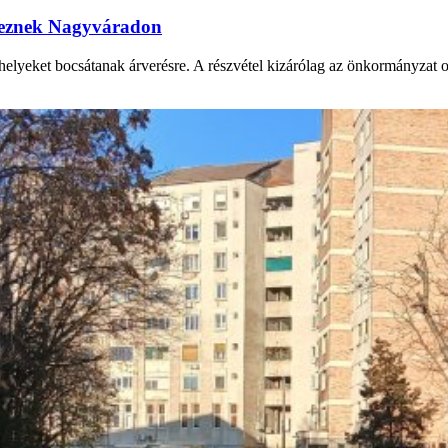
ereznek Nagyváradon
yeket bocsátanak árverésre. A részvétel kizárólag az önkormányzat onli