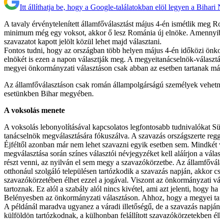
Itt állíthatja be, hogy a Google-találatokban elöl legyen a Bihari
A tavaly érvénytelenített államfőválasztást május 4-én ismétlik meg R
minimum még egy voksot, akkor ő lesz Románia új elnöke. Amennyiben
szavazatot kapott jelölt közül lehet majd választani.
Fontos tudni, hogy az országban több helyen május 4-én időközi önko
elnökét is ezen a napon választják meg. A megyeitanácselnök-választás
megyei önkormányzati választáson csak abban az esetben tartanak más
Az államfőválasztáson csak román állampolgárságú személyek vehetne
esetünkben Bihar megyében.
A voksolás menete
A voksolás lebonyolításával kapcsolatos legfontosabb tudnivalókat Süt
tanácselnök megválasztására fókuszálva. A szavazás országszerte regge
Éjféltől azonban már nem lehet szavazni egyik esetben sem. Mindkét
megválasztása során színes választói névjegyzéket kell aláírjon a vá
részt venni, az nyilván el sem megy a szavazókörzetbe. Az államfővál
otthonául szolgáló településen tartózkodik a szavazás napján, akkor 
szavazókörzetében élhet ezzel a jogával. Viszont az önkormányzati vá
tartoznak. Ez alól a szabály alól nincs kivétel, ami azt jelenti, hog
Belényesben az önkormányzati választáson. Ahhoz, hogy a megyei tanác
A példánál maradva ugyanez a váradi illetőségű, de a szavazás napjá
külföldön tartózkodnak, a külhonban felállított szavazókörzetekben élh