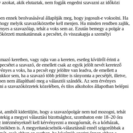
y azokat, akik elutaztak, nem fogják engedni szavazni az időközi
en ennek beolvasásával állapítják meg, hogy jogosult-e voksolni. Ha
 hogy melyik szavazókörzetbe kell menjen. Ha minden rendben zajlik,
vényes a szavazólap, tehát a voks sem az. Ezután bemegy a polgár a
zókörzeti munkatársnak a pecsétet, és visszakapja a személyi
azó keretben, vagy rajta van a kereten, esetleg kívülről érinti a
ecsétet a szavazó, de emellett csak az egyik jelölt nevét keretező
ényes a voks, ha a pecsét egy jelöltre van leadva, de emellett a
kor sem, ha a szavazó több jelöltre is rányomta a pecsétjét, illetve,
ekben nem állapítható meg a választói szándék. Az sem érvényes
ni a szavazókörzetek közelében, és tilos alkoholos állapotban belépni
olást, amiből kiderüljön, hogy a szavazópolgár nem tud mozogni, tehát
éntekig a megyei választási bizottsághoz, szombaton este 18–20 óra
z intézményeknél kell kérvényezni a mozgóurnát, és a kórházak,
tönökben is. A megyeitanácselnök-választásnál ennél szigorúbbak a