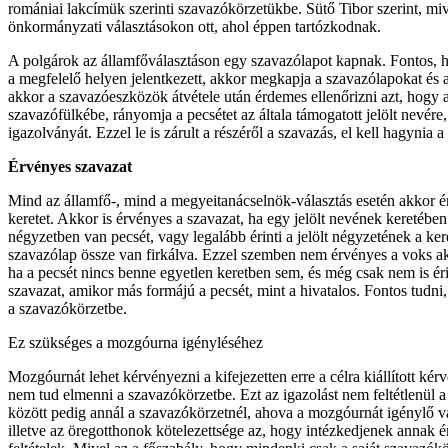
romániai lakcímük szerinti szavazókörzetükbe. Sütő Tibor szerint, miv
önkormányzati választásokon ott, ahol éppen tartózkodnak.
A polgárok az államfőválasztáson egy szavazólapot kapnak. Fontos, h
a megfelelő helyen jelentkezett, akkor megkapja a szavazólapokat és
akkor a szavazóeszközök átvétele után érdemes ellenőrizni azt, hogy a
szavazófülkébe, rányomja a pecsétet az általa támogatott jelölt nevére
igazolványát. Ezzel le is zárult a részéről a szavazás, el kell hagynia a
Érvényes szavazat
Mind az államfő-, mind a megyeitanácselnök-választás esetén akkor érvé
keretet. Akkor is érvényes a szavazat, ha egy jelölt nevének keretében
négyzetben van pecsét, vagy legalább érinti a jelölt négyzetének a ker
szavazólap össze van firkálva. Ezzel szemben nem érvényes a voks akkor
ha a pecsét nincs benne egyetlen keretben sem, és még csak nem is éri
szavazat, amikor más formájú a pecsét, mint a hivatalos. Fontos tudni
a szavazókörzetbe.
Ez szükséges a mozgóurna igényléséhez
Mozgóurnát lehet kérvényezni a kifejezetten erre a célra kiállított kér
nem tud elmenni a szavazókörzetbe. Ezt az igazolást nem feltétlenül a 
között pedig annál a szavazókörzetnél, ahova a mozgóurnát igénylő v
illetve az öregotthonok kötelezettsége az, hogy intézkedjenek annak 