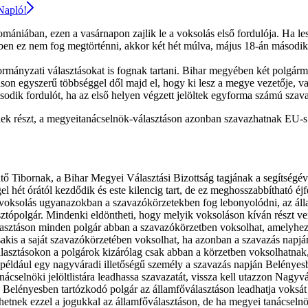
 Napló!
omániában, ezen a vasárnapon zajlik le a voksolás első fordulója. Ha les
 ez nem fog megtörténni, akkor két hét múlva, május 18-án második fo
rmányzati választásokat is fognak tartani. Bihar megyében két polgár
on egyszerű többséggel dől majd el, hogy ki lesz a megye vezetője, vagy
odik fordulót, ha az első helyen végzett jelöltek egyforma számú szav
k részt, a megyeitanácselnök-választáson azonban szavazhatnak EU-s á
ő Tibornak, a Bihar Megyei Választási Bizottság tagjának a segítségéve
l hét órától kezdődik és este kilencig tart, de ez meghosszabbítható éj
 voksolás ugyanazokban a szavazókörzetekben fog lebonyolódni, az álla
lasztópolgár. Mindenki eldöntheti, hogy melyik voksoláson kíván részt 
asztáson minden polgár abban a szavazókörzetben voksolhat, amelyhez á
csakis a saját szavazókörzetében voksolhat, ha azonban a szavazás napj
lasztásokon a polgárok kizárólag csak abban a körzetben voksolhatnak, 
y ha például egy nagyváradi illetőségű személy a szavazás napján Belény
selnöki jelöltlistára leadhassa szavazatát, vissza kell utazzon Nagyvár
n Belényesben tartózkodó polgár az államfőválasztáson leadhatja voksá
etnek ezzel a jogukkal az államfőválasztáson, de ha megyei tanácselnököt