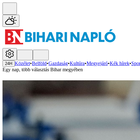
Közélet
•
Belföld
•
Gazdaság
•
Kultúra
•
Megyejáró
•
Kék hírek
•
Spor
24H
Egy nap, több választás Bihar megyében