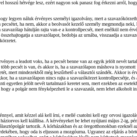
el hosszú hétvége lesz, ezért nagyon sok panasz fog érkezni arról, hog
ogy legyen náluk érvényes személyi igazolvány, mert a szavazókörzetb
 a pecsétet, ha nem, akkor a beolvasót kezelő személy megmondja neki,
 szavazólap hátulján rajta van-e a kontrollpecsét, mert enélkül nem ér
, összehajtogatja a szavazólapot, bedobja az urnába, visszaadja a szava
 körzetet.
nyes a leadott voks, ha a pecsét benne van az egyik jelölt nevét tartalm
 több pecsét is van, és akkor is, ha a szavazólapon máshova is nyomott p
etét, mert mindezekből még leszűrhető a választói szándék. Akkor is érv
, ha a szavazólapon nincs rajta a szavazókörzet kontrollpecsétje, és ak
nti egyetlen jelölt nevét tartalmazó keretet sem, mert ezekben az eset
, hogy a polgár nem fényképezheti le a szavazatát, nem lehet alkoholt in
vénnyel, amit kézzel alá kell írni, e mellé csatolni kell egy orvosi igaz
háziorvos kell kiállítsa. A kérvényeket be lehet nyújtani május 2-ig, p
álasztópolgár tartozik. A kórházakban és az öregotthonokban ezeknél a
érdekében, hogy oda is eljusson a mozgóurna. Ugyanez az eljárás a bör