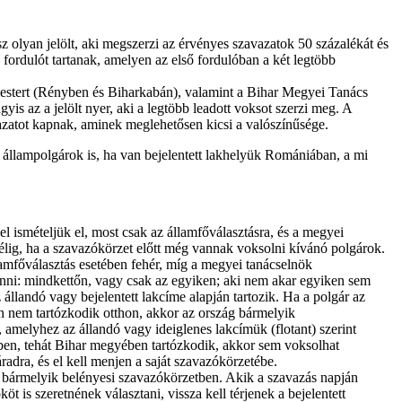
z olyan jelölt, aki megszerzi az érvényes szavazatok 50 százalékát és
rdulót tartanak, amelyen az első fordulóban a két legtöbb
mestert (Rényben és Biharkabán), valamint a Bihar Megyei Tanács
is az a jelölt nyer, aki a legtöbb leadott voksot szerzi meg. A
azatot kapnak, aminek meglehetősen kicsi a valószínűsége.
llampolgárok is, ha van bejelentett lakhelyük Romániában, a mi
l ismételjük el, most csak az államfőválasztásra, és a megyei
félig, ha a szavazókörzet előtt még vannak voksolni kívánó polgárok.
mfőválasztás esetében fehér, míg a megyei tanácselnök
venni: mindkettőn, vagy csak az egyiken; aki nem akar egyiken sem
llandó vagy bejelentett lakcíme alapján tartozik. Ha a polgár az
án nem tartózkodik otthon, akkor az ország bármelyik
amelyhez az állandó vagy ideiglenes lakcímük (flotant) szerint
esben, tehát Bihar megyében tartózkodik, akkor sem voksolhat
adra, és el kell menjen a saját szavazókörzetébe.
t bármelyik belényesi szavazókörzetben. Akik a szavazás napján
 is szeretnének választani, vissza kell térjenek a bejelentett