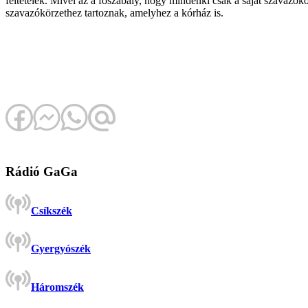
feltételek. Mivel az a főszabály, hogy mindenki csak a saját szavazó
szavazókörzethez tartoznak, amelyhez a kórház is.
Rádió GaGa
Csíkszék
Gyergyószék
Háromszék