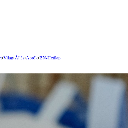
t
•
Világ
•
Állás
•
Aprók
•
BN-Hetilap