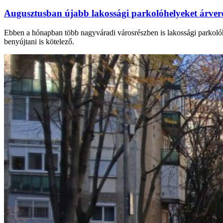
Augusztusban újabb lakossági parkolóhelyeket árv
Ebben a hónapban több nagyváradi városrészben is lakossági parkolóhel
benyújtani is kötelező.