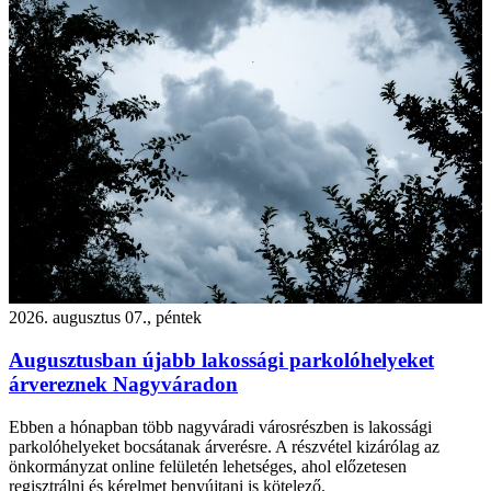
2026. augusztus 07., péntek
Augusztusban újabb lakossági parkolóhelyeket
árvereznek Nagyváradon
Ebben a hónapban több nagyváradi városrészben is lakossági
parkolóhelyeket bocsátanak árverésre. A részvétel kizárólag az
önkormányzat online felületén lehetséges, ahol előzetesen
regisztrálni és kérelmet benyújtani is kötelező.