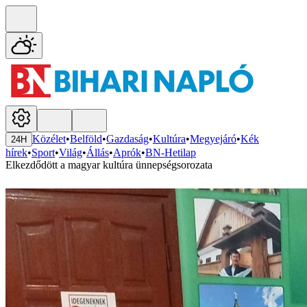
Közélet
•
Belföld
•
Gazdaság
•
Kultúra
•
Megyejáró
•
Kék
24H
hírek
•
Sport
•
Világ
•
Állás
•
Aprók
•
BN-Hetilap
Elkezdődött a magyar kultúra ünnepségsorozata