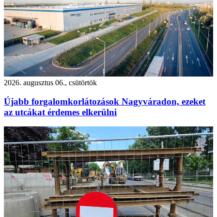
2026. augusztus 06., csütörtök
Újabb forgalomkorlátozások Nagyváradon, ezeket
az utcákat érdemes elkerülni