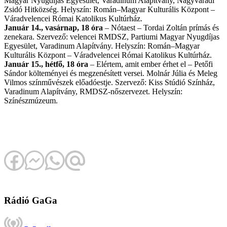
Magyar Nyugdíjas Egyesület, Varadinum Alapítvány, Nagyváradi
Zsidó Hitközség. Helyszín: Román–Magyar Kulturális Központ –
Váradvelencei Római Katolikus Kultúrház.
Január 14., vasárnap, 18 óra
– Nótaest – Tordai Zoltán prímás és
zenekara. Szervező: velencei RMDSZ, Partiumi Magyar Nyugdíjas
Egyesület, Varadinum Alapítvány. Helyszín: Román–Magyar
Kulturális Központ – Váradvelencei Római Katolikus Kultúrház.
Január 15., hétfő, 18 óra
– Elértem, amit ember érhet el – Petőfi
Sándor költeményei és megzenésített versei. Molnár Júlia és Meleg
Vilmos színművészek előadóestje. Szervező: Kiss Stúdió Színház,
Varadinum Alapítvány, RMDSZ-nőszervezet. Helyszín:
Színészmúzeum.
Rádió GaGa