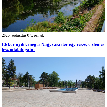
2026. augusztus 07., péntek
Ekkor nyílik meg a Nagyvásártér egy része, érdemes
lesz odalátogatni