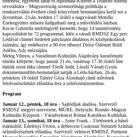
történész, egyetemi tanár és diplomata Kísérlet a Trianoni trauma
orvoslására – Magyarország szomszédsági politikája a
rendszerváltás éveiben című könyvének bemutatójára kerül sor a
líceumban. 23-án, kedden 17 órától a nagyváradi Motolla
Énekegyüttes műsora hallgatható meg a művelődési házban.
Kecse Gabriella tanfelügyelő kiemelte, hogy 14 tanintézmény
kapcsolódott be 72 programmal. Idén a váradi RMDSZ Egy perc
Lédával címmel hirdetett pályázatot általános és középiskolások
számára, így emlékezve a 90 éve elhunyt Diósy Ödönné Brüll
Adélra, Ady múzsájára.
Meleg Vilmos, a Varadinum Kulturális Alapítvány kuratóriumi
elnöke kifejtette, hogy január 21-én, vasárnap 17.30 órától Íme
hitünk szent titka címmel Török Judit, László Váradi Gyula
dokumentumfilm-bemutatóját tartják a Léda-házban, 26-án,
pénteken 18 órától Tabéry Géza Álomhajó című művének
felolvasószínházi előadása lesz a színészmúzeumban.
Program
Január 12., péntek, 18 óra
– Sajtódíjak átadása. Szervező:
RMDSZ megyei szervezete, MÚRE. Helyszín: Román–Magyar
Kulturális Központ – Váradvelencei Római Katolikus Kultúrház.
Január 13., szombat, 18 óra
– Anne Frank – Történetek a hátsó
traktusból. Edelényi Vivien, a debreceni Csokonai Nemzeti Színház
színművészének előadása. Szervező: velencei RMDSZ, Partiumi