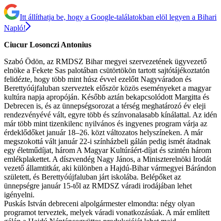
Itt állíthatja be, hogy a Google-találatokban elöl legyen a Bihari
Napló!
Ciucur Losonczi Antonius
Szabó Ödön, az RMDSZ Bihar megyei szervezetének ügyvezető
elnöke a Fekete Sas palotában csütörtökön tartott sajtótájékoztatón
felidézte, hogy több mint húsz évvel ezelőtt Nagyváradon és
Berettyóújfaluban szerveztek először közös eseményeket a magyar
kultúra napja apropóján. Később aztán bekapcsolódott Margitta és
Debrecen is, és az ünnepségsorozat a térség meghatározó év eleji
rendezvényévé vált, egyre több és színvonalasabb kínálattal. Az idén
már több mint tizenkilenc nyilvános és ingyenes program várja az
érdeklődőket január 18–26. közt változatos helyszíneken. A már
megszokottá vált január 22-i színházbeli gálán pedig ismét átadnak
egy életműdíjat, három A Magyar Kultúráért-díjat és szintén három
emlékplakettet. A díszvendég Nagy János, a Miniszterelnöki Irodát
vezető államtitkár, aki különben a Hajdú-Bihar vármegyei Bárándon
született, és Berettyóújfaluban járt iskolába. Belépőket az
ünnepségre január 15-től az RMDSZ váradi irodájában lehet
igényelni.
Puskás István debreceni alpolgármester elmondta: négy olyan
programot terveztek, melyek váradi vonatkozásúak. A már említett