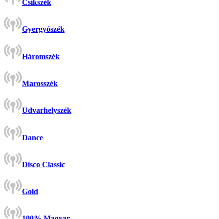
Csíkszék
Gyergyószék
Háromszék
Marosszék
Udvarhelyszék
Dance
Disco Classic
Gold
100% Magyar