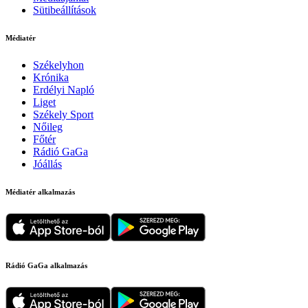
Sütibeállítások
Médiatér
Székelyhon
Krónika
Erdélyi Napló
Liget
Székely Sport
Nőileg
Főtér
Rádió GaGa
Jóállás
Médiatér alkalmazás
Rádió GaGa alkalmazás