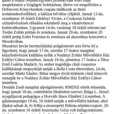
gálán a Hajdú Néptáncegyüttes produkcióját lehet majd
megtekinteni a Szigligeti Színházban, illetve ezt megelőzően a
Debreceni Könyvbarátok csapata találkozik az itteni
irodalomkedvelőkkel, a hálózat bővítése céljából. Január 13-án,
szombaton 18 órától Edelényi Vivien, a Csokonai Színház
színművészének előadása tekinthető meg a váradvelencei
kultúrotthonban. Ugyanott 14-én, vasárnap 18 órától nótestet tart
Tordai Zoltán prímás és zenekara. Január 20-án, szombaton 20
órától pedig Erdei Fruzsina és zenekara ad akusztikus koncertet a
Moszkvában.
Muraközi István berettyúójfalui polgármester arra hívta fel a
figyelmet, hogy január 17-én, szerdán 17 órakor margittai
képzőművészek kiállítása nyílik a Nadányi Zoltán Művelődési Ház
Erdélyi Gábor-termében. Január 19-én, pénteken 17 órakor a Tibor
Ernő Galéria Madách: Az ember tragédiája című csoportos
kiállításának megnyitóját tartják a Bella Costa étteremben, 24-én,
szerdán Márki Sándor: Bihar megye rövid története című könyvét
mutatják be a Nadányi Zoltán Művelődési Ház Erdélyi Gábor-
termében.
Demián Zsolt margittai alpolgármester, RMDSZ-elnök elmondta,
hogy január 18-án, csütörtökön filmklubot szervez Blága L. József
nyugdíjazott pedagógus a Horváth János Elméleti Líceumban. A
gálaünnepséget 19-én, 18 órától tartják a művelődési házban, ahol
díjakat adnak át, és fellép a monospetri Bábota néptánccsoport. 20-
án, szombaton 16 órától Jeszenszky Géza volt külügyminiszter,