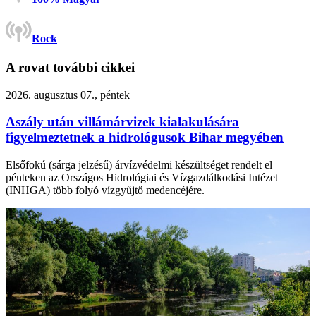
Rock
A rovat további cikkei
2026. augusztus 07., péntek
Aszály után villámárvizek kialakulására
figyelmeztetnek a hidrológusok Bihar megyében
Elsőfokú (sárga jelzésű) árvízvédelmi készültséget rendelt el
pénteken az Országos Hidrológiai és Vízgazdálkodási Intézet
(INHGA) több folyó vízgyűjtő medencéjére.