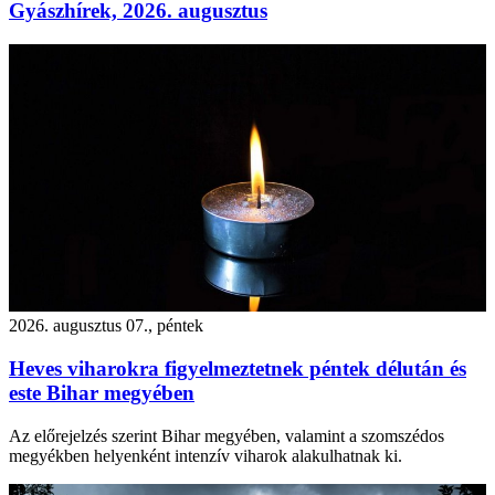
Gyászhírek, 2026. augusztus
2026. augusztus 07., péntek
Heves viharokra figyelmeztetnek péntek délután és
este Bihar megyében
Az előrejelzés szerint Bihar megyében, valamint a szomszédos
megyékben helyenként intenzív viharok alakulhatnak ki.