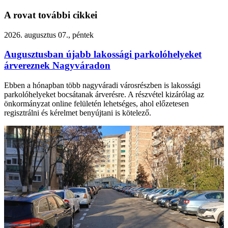
A rovat további cikkei
2026. augusztus 07., péntek
Augusztusban újabb lakossági parkolóhelyeket
árvereznek Nagyváradon
Ebben a hónapban több nagyváradi városrészben is lakossági
parkolóhelyeket bocsátanak árverésre. A részvétel kizárólag az
önkormányzat online felületén lehetséges, ahol előzetesen
regisztrálni és kérelmet benyújtani is kötelező.