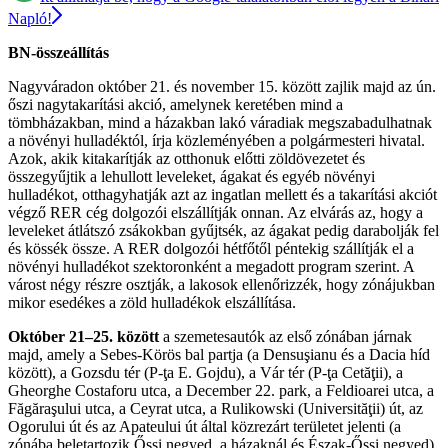
Napló!
BN-összeállítás
Nagyváradon október 21. és november 15. között zajlik majd az ún.
őszi nagytakarítási akció, amelynek keretében mind a
tömbházakban, mind a házakban lakó váradiak megszabadulhatnak
a növényi hulladéktól, írja közleményében a polgármesteri hivatal.
Azok, akik kitakarítják az otthonuk előtti zöldövezetet és
összegyűjtik a lehullott leveleket, ágakat és egyéb növényi
hulladékot, otthagyhatják azt az ingatlan mellett és a takarítási akciót
végző RER cég dolgozói elszállítják onnan. Az elvárás az, hogy a
leveleket átlátszó zsákokban gyűjtsék, az ágakat pedig darabolják fel
és kössék össze. A RER dolgozói hétfőtől péntekig szállítják el a
növényi hulladékot szektoronként a megadott program szerint. A
várost négy részre osztják, a lakosok ellenőrizzék, hogy zónájukban
mikor esedékes a zöld hulladékok elszállítása.
Október 21–25. között
a szemetesautók az első zónában járnak
majd, amely a Sebes-Körös bal partja (a Densuşianu és a Dacia híd
között), a Gozsdu tér (P-ţa E. Gojdu), a Vár tér (P-ţa Cetăţii), a
Gheorghe Costaforu utca, a December 22. park, a Feldioarei utca, a
Făgăraşului utca, a Ceyrat utca, a Rulikowski (Universităţii) út, az
Ogorului út és az Apateului út által közrezárt területet jelenti (a
zónába beletartozik Őssi negyed, a házaknál és Észak-Őssi negyed).