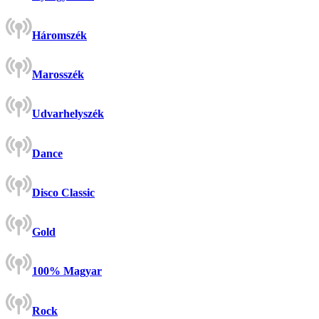
Háromszék
Marosszék
Udvarhelyszék
Dance
Disco Classic
Gold
100% Magyar
Rock