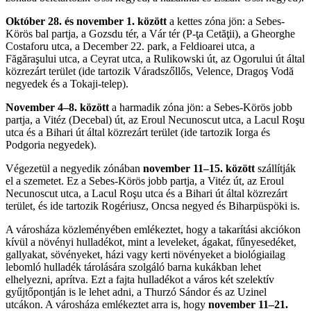
Október 28. és november 1. között
a kettes zóna jön: a Sebes-
Körös bal partja, a Gozsdu tér, a Vár tér (P-ţa Cetăţii), a Gheorghe
Costaforu utca, a December 22. park, a Feldioarei utca, a
Făgăraşului utca, a Ceyrat utca, a Rulikowski út, az Ogorului út által
közrezárt terület (ide tartozik Váradszőllős, Velence, Dragoş Vodă
negyedek és a Tokaji-telep).
November 4–8. között
a harmadik zóna jön: a Sebes-Körös jobb
partja, a Vitéz (Decebal) út, az Eroul Necunoscut utca, a Lacul Roşu
utca és a Bihari út által közrezárt terület (ide tartozik Iorga és
Podgoria negyedek).
Végezetül a negyedik zónában
november 11–15. között
szállítják
el a szemetet. Ez a Sebes-Körös jobb partja, a Vitéz út, az Eroul
Necunoscut utca, a Lacul Roşu utca és a Bihari út által közrezárt
terület, és ide tartozik Rogériusz, Oncsa negyed és Biharpüspöki is.
A városháza közleményében emlékeztet, hogy a takarítási akciókon
kívül a növényi hulladékot, mint a leveleket, ágakat, fűnyesedéket,
gallyakat, sövényeket, házi vagy kerti növényeket a biológiailag
lebomló hulladék tárolására szolgáló barna kukákban lehet
elhelyezni, aprítva. Ezt a fajta hulladékot a város két szelektív
gyűjtőpontján is le lehet adni, a Thurzó Sándor és az Uzinel
utcákon. A városháza emlékeztet arra is, hogy
november 11–21.