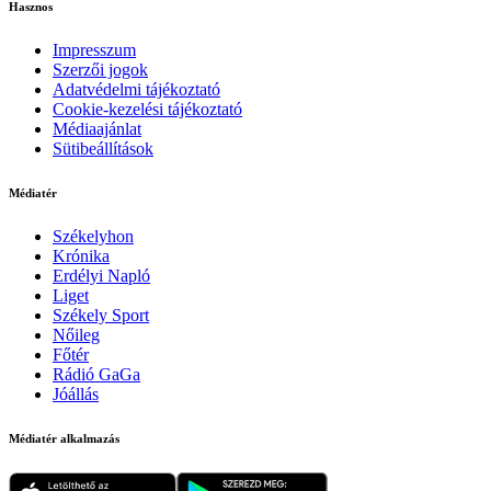
Hasznos
Impresszum
Szerzői jogok
Adatvédelmi tájékoztató
Cookie-kezelési tájékoztató
Médiaajánlat
Sütibeállítások
Médiatér
Székelyhon
Krónika
Erdélyi Napló
Liget
Székely Sport
Nőileg
Főtér
Rádió GaGa
Jóállás
Médiatér alkalmazás