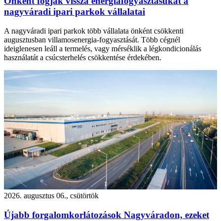
Önként fogják vissza energiafogyasztásukat a
nagyváradi ipari parkok vállalatai
A nagyváradi ipari parkok több vállalata önként csökkenti
augusztusban villamosenergia-fogyasztását. Több cégnél
ideiglenesen leáll a termelés, vagy mérséklik a légkondicionálás
használatát a csúcsterhelés csökkentése érdekében.
2026. augusztus 06., csütörtök
Újabb forgalomkorlátozások Nagyváradon, ezeket