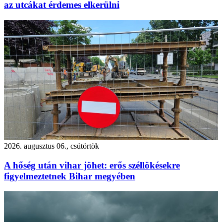
az utcákat érdemes elkerülni
2026. augusztus 06., csütörtök
A hőség után vihar jöhet: erős széllökésekre
figyelmeztetnek Bihar megyében