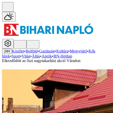
Közélet
•
Belföld
•
Gazdaság
•
Kultúra
•
Megyejáró
•
Kék
24H
hírek
•
Sport
•
Világ
•
Állás
•
Aprók
•
BN-Hetilap
Elkezdődött az őszi nagytakarítási akció Váradon