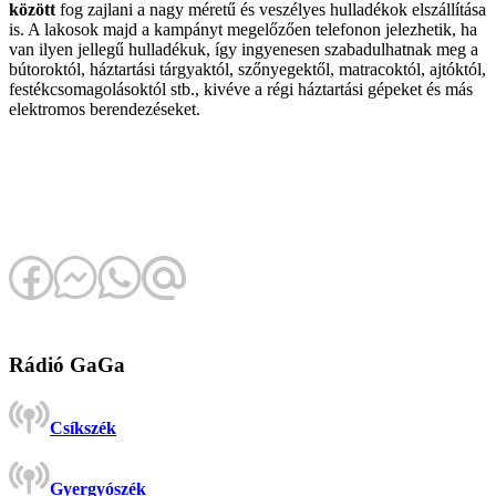
között
fog zajlani a nagy méretű és veszélyes hulladékok elszállítása
is. A lakosok majd a kampányt megelőzően telefonon jelezhetik, ha
van ilyen jellegű hulladékuk, így ingyenesen szabadulhatnak meg a
bútoroktól, háztartási tárgyaktól, szőnyegektől, matracoktól, ajtóktól,
festékcsomagolásoktól stb., kivéve a régi háztartási gépeket és más
elektromos berendezéseket.
Rádió GaGa
Csíkszék
Gyergyószék