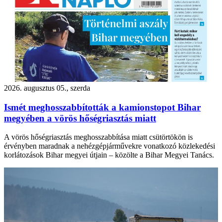
2026. augusztus 05., szerda
Ismét meghosszabbították a kamionstopot Bihar
megyében a vörös hőségriasztás miatt
A vörös hőségriasztás meghosszabbítása miatt csütörtökön is
érvényben maradnak a nehézgépjárművekre vonatkozó közlekedési
korlátozások Bihar megyei útjain – közölte a Bihar Megyei Tanács.