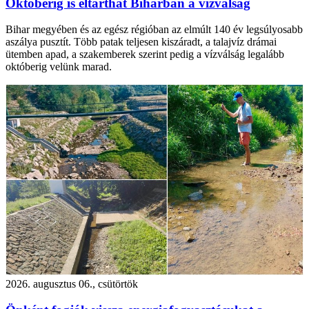
Októberig is eltarthat Biharban a vízválság
Bihar megyében és az egész régióban az elmúlt 140 év legsúlyosabb
aszálya pusztít. Több patak teljesen kiszáradt, a talajvíz drámai
ütemben apad, a szakemberek szerint pedig a vízválság legalább
októberig velünk marad.
2026. augusztus 06., csütörtök