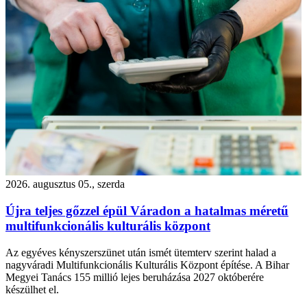
2026. augusztus 05., szerda
Újra teljes gőzzel épül Váradon a hatalmas méretű
multifunkcionális kulturális központ
Az egyéves kényszerszünet után ismét ütemterv szerint halad a
nagyváradi Multifunkcionális Kulturális Központ építése. A Bihar
Megyei Tanács 155 millió lejes beruházása 2027 októberére
készülhet el.