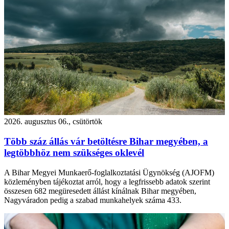
2026. augusztus 06., csütörtök
Több száz állás vár betöltésre Bihar megyében, a
legtöbbhöz nem szükséges oklevél
A Bihar Megyei Munkaerő-foglalkoztatási Ügynökség (AJOFM)
közleményben tájékoztat arról, hogy a legfrissebb adatok szerint
összesen 682 megüresedett állást kínálnak Bihar megyében,
Nagyváradon pedig a szabad munkahelyek száma 433.