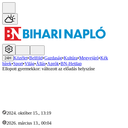
Közélet
•
Belföld
•
Gazdaság
•
Kultúra
•
Megyejáró
•
Kék
24H
hírek
•
Sport
•
Világ
•
Állás
•
Aprók
•
BN-Hetilap
Ellopott gyermekkor: változott az előadás helyszíne
2024. október 15., 13:19
2026. március 13., 00:04