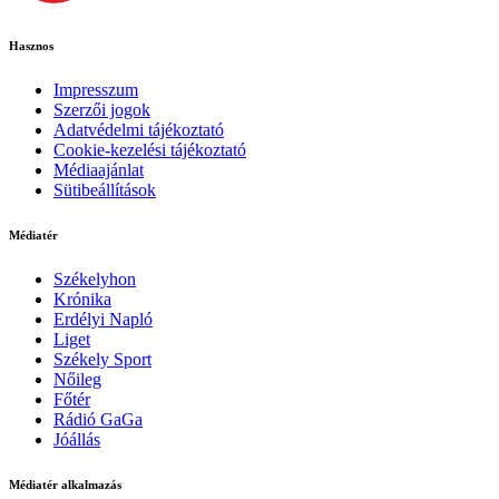
Hasznos
Impresszum
Szerzői jogok
Adatvédelmi tájékoztató
Cookie-kezelési tájékoztató
Médiaajánlat
Sütibeállítások
Médiatér
Székelyhon
Krónika
Erdélyi Napló
Liget
Székely Sport
Nőileg
Főtér
Rádió GaGa
Jóállás
Médiatér alkalmazás