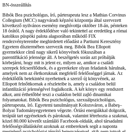
BN-összeállítás
Bibók Bea pszichológus, író, párterapeuta lesz a Mathias Corvinus
Collegium (MCC) nagyváradi képzési központja által szervezett
következő nyilvános esemény meghívottja október 18-án, pénteken
18 órától. A nagy érdeklődésre való tekintettel az eredetileg a római
katolikus püspöki palota alagsorában működő FIX
rendezvényterembe meghirdetett előadást a Partiumi Keresztény
Egyetem dísztermében szervezik meg. Bibók Bea Ellopott
gyermekkor című nagy sikerű könyvének fókuszában a
parentifikáció jelensége áll. A beszélgetés során azt próbálják
körbejárni, hogy mit is jelent ez, milyen az, amikor a családi
szerepek felcserélődnek, és a gyerekekre olyan feladatok hárulnak,
amelyek nem az életkoruknak megfelelő felelősséggel járnak. Az
érdeklődők betekintést nyerhetnek a szerző új könyvének, az
Ellopott felnőttkornak a részleteibe is, amely a családon belül
infantilizáció jelenségével foglalkozik. A két könyv egy rendszert
alkot, ami érthetőbbé teszi a családon belül zajló dinamikai
folyamatokat. Bibók Bea pszichológus, szexuálpszichológus,
párterapeuta, író. Egyetemi tanulmányait Kolozsváron, a Babeş–
Bolyai Tudományegyetemen végezte. Óriási energiákkal dolgozik,
terápiát tart egyéneknek és pároknak, valamint létrehozta a szakmai,
közel 80.000 követőt számláló Facebook-oldalát, ahol társadalmi
felelősségvállalásként azoknak az embereknek segít a naponta
megjelenő pszichológiai témájú bejegyzéseivel, akik nem jutnak el