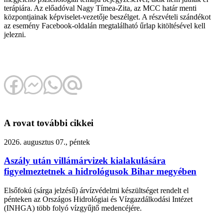
terápiára. Az előadóval Nagy Tímea-Zita, az MCC határ menti
központjainak képviselet-vezetője beszélget. A részvételi szándékot
az esemény Facebook-oldalán megtalálható űrlap kitöltésével kell
jelezni.
A rovat további cikkei
2026. augusztus 07., péntek
Aszály után villámárvizek kialakulására
figyelmeztetnek a hidrológusok Bihar megyében
Elsőfokú (sárga jelzésű) árvízvédelmi készültséget rendelt el
pénteken az Országos Hidrológiai és Vízgazdálkodási Intézet
(INHGA) több folyó vízgyűjtő medencéjére.