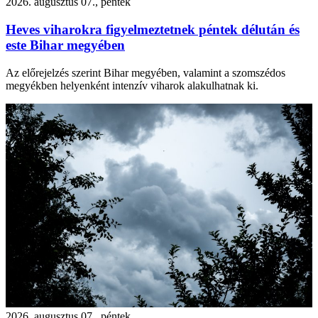
2026. augusztus 07., péntek
Heves viharokra figyelmeztetnek péntek délután és
este Bihar megyében
Az előrejelzés szerint Bihar megyében, valamint a szomszédos
megyékben helyenként intenzív viharok alakulhatnak ki.
2026. augusztus 07., péntek