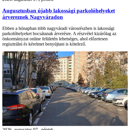
Augusztusban újabb lakossági parkolóhelyeket
árvereznek Nagyváradon
Ebben a hónapban több nagyváradi városrészben is lakossági
parkolóhelyeket bocsátanak árverésre. A részvétel kizárólag az
önkormányzat online felületén lehetséges, ahol előzetesen
regisztrálni és kérelmet benyújtani is kötelező.
2026. augusztus 07., péntek