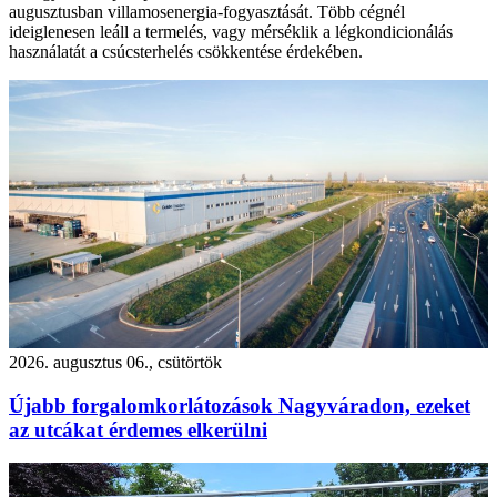
augusztusban villamosenergia-fogyasztását. Több cégnél
ideiglenesen leáll a termelés, vagy mérséklik a légkondicionálás
használatát a csúcsterhelés csökkentése érdekében.
2026. augusztus 06., csütörtök
Újabb forgalomkorlátozások Nagyváradon, ezeket
az utcákat érdemes elkerülni