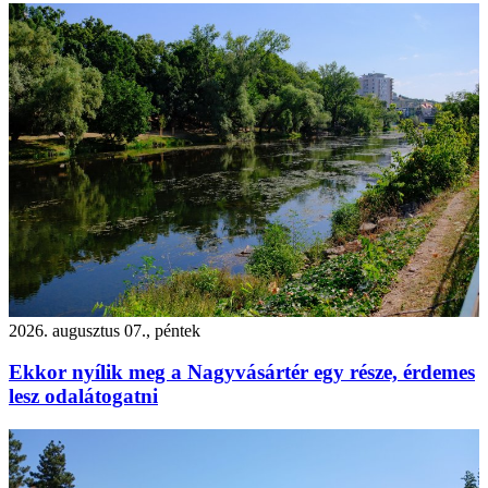
2026. augusztus 07., péntek
Ekkor nyílik meg a Nagyvásártér egy része, érdemes
lesz odalátogatni