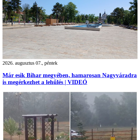
2026. augusztus 07., péntek
Már esik Bihar megyében, hamarosan Nagyváradra
is megérkezhet a lehűlés | VIDEÓ