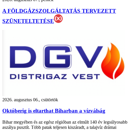
A FÖLDGÁZSZOLGÁLTATÁS TERVEZETT
SZÜNETELTETÉSE
2026. augusztus 06., csütörtök
Októberig is eltarthat Biharban a vízválság
Bihar megyében és az egész régióban az elmúlt 140 év legsúlyosabb
aszálya pusztít. Több patak teljesen kiszáradt, a talajvíz drámai