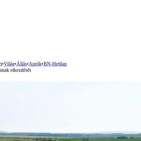
t
•
Világ
•
Állás
•
Aprók
•
BN-Hetilap
ainak elkezdését