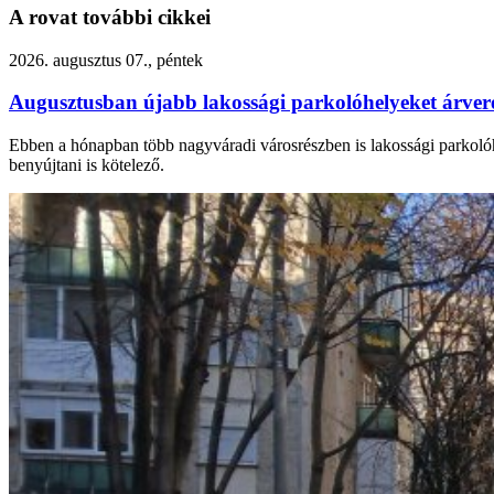
A rovat további cikkei
2026. augusztus 07., péntek
Augusztusban újabb lakossági parkolóhelyeket árv
Ebben a hónapban több nagyváradi városrészben is lakossági parkolóhel
benyújtani is kötelező.