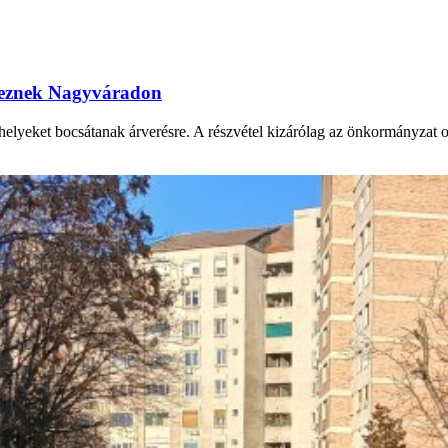
ereznek Nagyváradon
yeket bocsátanak árverésre. A részvétel kizárólag az önkormányzat onli