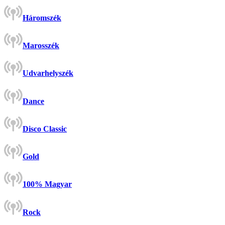
Háromszék
Marosszék
Udvarhelyszék
Dance
Disco Classic
Gold
100% Magyar
Rock