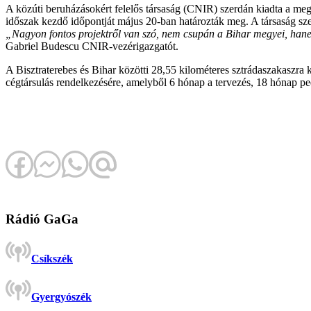
A közúti beruházásokért felelős társaság (CNIR) szerdán kiadta a megb
időszak kezdő időpontját május 20-ban határozták meg. A társaság sz
„Nagyon fontos projektről van szó, nem csupán a Bihar megyei, hanem
Gabriel Budescu CNIR-vezérigazgatót.
A Bisztraterebes és Bihar közötti 28,55 kilométeres sztrádaszakaszra k
cégtársulás rendelkezésére, amelyből 6 hónap a tervezés, 18 hónap pedi
Rádió GaGa
Csíkszék
Gyergyószék