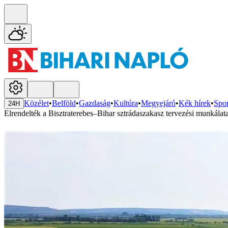
Közélet
•
Belföld
•
Gazdaság
•
Kultúra
•
Megyejáró
•
Kék hírek
•
Spor
24H
Elrendelték a Bisztraterebes–Bihar sztrádaszakasz tervezési munkálat