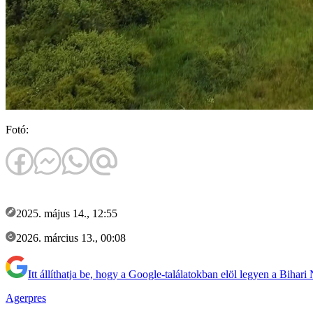
Fotó:
2025. május 14., 12:55
2026. március 13., 00:08
Itt állíthatja be, hogy a Google-találatokban elöl legyen a Bihari
Agerpres