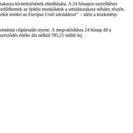
szakasza kivitelezésének elindítására. A 24 hónapos szerződéses
ezdődhetnek az építési munkálatok a sztrádaszakasz néhány részén.
zeköt minket az Európai Unió sztrádáival”
– idézi a közlemény
 romániai cégtársulás nyerte. A megvalósításra 24 hónap áll a
zerződés értéke áfa nélkül 785,21 millió lej.