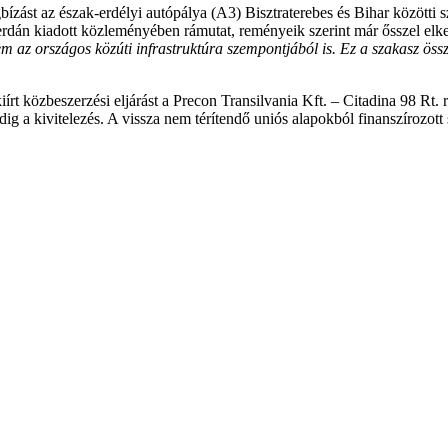
ízást az észak-erdélyi autópálya (A3) Bisztraterebes és Bihar közötti 
erdán kiadott közleményében rámutat, reményeik szerint már ősszel elk
 az országos közúti infrastruktúra szempontjából is. Ez a szakasz öss
iírt közbeszerzési eljárást a Precon Transilvania Kft. – Citadina 98 Rt.
g a kivitelezés. A vissza nem térítendő uniós alapokból finanszírozott s