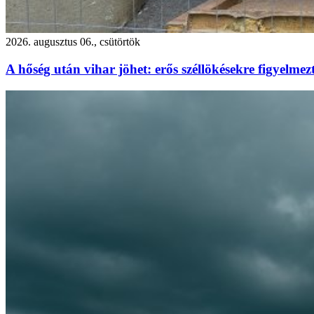
2026. augusztus 06., csütörtök
A hőség után vihar jöhet: erős széllökésekre figyelm