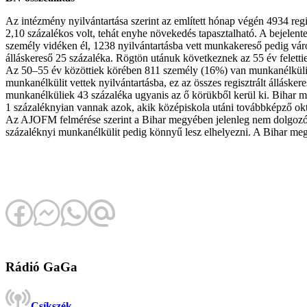
Az intézmény nyilvántartása szerint az említett hónap végén 4934 re
2,10 százalékos volt, tehát enyhe növekedés tapasztalható. A bejele
személy vidéken él, 1238 nyilvántartásba vett munkakereső pedig város
álláskereső 25 százaléka. Rögtön utánuk következnek az 55 év felett
Az 50–55 év közöttiek körében 811 személy (16%) van munkanélküliké
munkanélkülit vettek nyilvántartásba, ez az összes regisztrált állásk
munkanélküliek 43 százaléka ugyanis az ő körükből kerül ki. Bihar meg
1 százaléknyian vannak azok, akik középiskola utáni továbbképző okt
Az AJOFM felmérése szerint a Bihar megyében jelenleg nem dolgozó s
százaléknyi munkanélkülit pedig könnyű lesz elhelyezni. A Bihar m
Rádió GaGa
Csíkszék