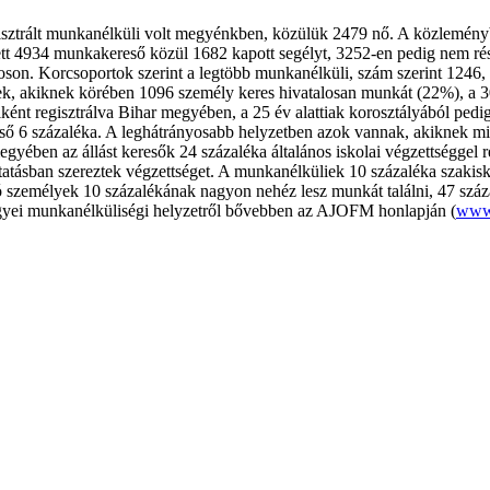
gisztrált munkanélküli volt megyénkben, közülük 2479 nő. A közlemény
ntett 4934 munkakereső közül 1682 kapott segélyt, 3252-en pedig nem r
on. Korcsoportok szerint a legtöbb munkanélküli, szám szerint 1246, a 
iek, akiknek körében 1096 személy keres hivatalosan munkát (22%), a 3
nt regisztrálva Bihar megyében, a 25 év alattiak korosztályából ped
ereső 6 százaléka. A leghátrányosabb helyzetben azok vannak, akiknek mi
yében az állást keresők 24 százaléka általános iskolai végzettséggel r
atásban szereztek végzettséget. A munkanélküliek 10 százaléka szakisk
zemélyek 10 százalékának nagyon nehéz lesz munkát találni, 47 százal
egyei munkanélküliségi helyzetről bővebben az AJOFM honlapján (
www