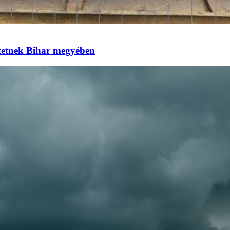
eztetnek Bihar megyében