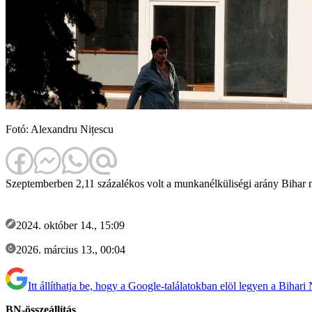
Fotó: Alexandru Nițescu
Szeptemberben 2,11 százalékos volt a munkanélküliségi arány Bihar
2024. október 14., 15:09
2026. március 13., 00:04
Itt állíthatja be, hogy a Google-találatokban elöl legyen a Bihari
BN-összeállítás