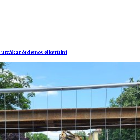
utcákat érdemes elkerülni