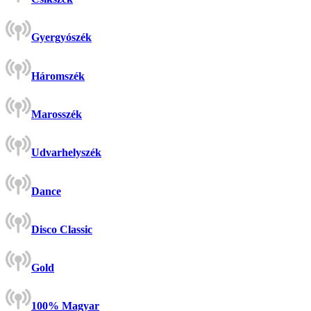
Gyergyószék
Háromszék
Marosszék
Udvarhelyszék
Dance
Disco Classic
Gold
100% Magyar