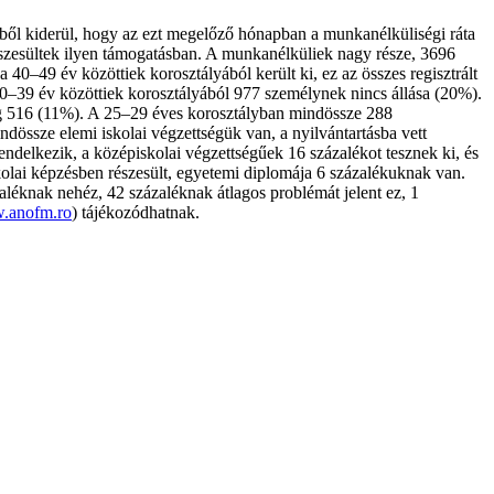
ből kiderül, hogy az ezt megelőző hónapban a munkanélküliségi ráta
észesültek ilyen támogatásban. A munkanélküliek nagy része, 3696
40–49 év közöttiek korosztályából került ki, ez az összes regisztrált
0–39 év közöttiek korosztályából 977 személynek nincs állása (20%).
ig 516 (11%). A 25–29 éves korosztályban mindössze 288
ndössze elemi iskolai végzettségük van, a nyilvántartásba vett
endelkezik, a középiskolai végzettségűek 16 százalékot tesznek ki, és
olai képzésben részesült, egyetemi diplomája 6 százalékuknak van.
éknak nehéz, 42 százaléknak átlagos problémát jelent ez, 1
.anofm.ro
) tájékozódhatnak.