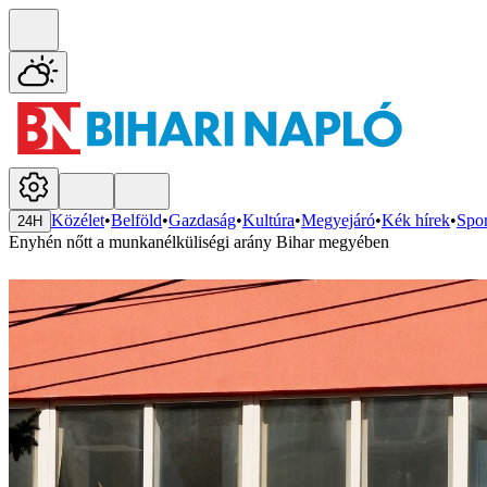
Közélet
•
Belföld
•
Gazdaság
•
Kultúra
•
Megyejáró
•
Kék hírek
•
Spor
24H
Enyhén nőtt a munkanélküliségi arány Bihar megyében