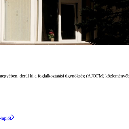
 megyében, derül ki a foglalkoztatási ügynökség (AJOFM) közleményéb
 Napló!