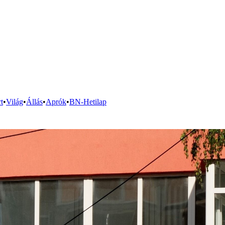
t
•
Világ
•
Állás
•
Aprók
•
BN-Hetilap