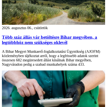
2026. augusztus 06., csütörtök
Több száz állás vár betöltésre Bihar megyében, a
legtöbbhöz nem szükséges oklevél
A Bihar Megyei Munkaerő-foglalkoztatási Ügynökség (AJOFM)
közleményben tájékoztat arról, hogy a legfrissebb adatok szerint
összesen 682 megüresedett állást kínálnak Bihar megyében,
Nagyváradon pedig a szabad munkahelyek száma 433.