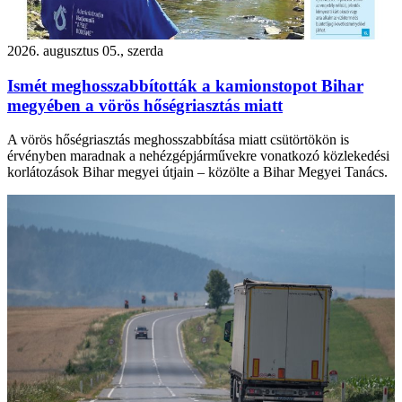
2026. augusztus 05., szerda
Ismét meghosszabbították a kamionstopot Bihar
megyében a vörös hőségriasztás miatt
A vörös hőségriasztás meghosszabbítása miatt csütörtökön is
érvényben maradnak a nehézgépjárművekre vonatkozó közlekedési
korlátozások Bihar megyei útjain – közölte a Bihar Megyei Tanács.