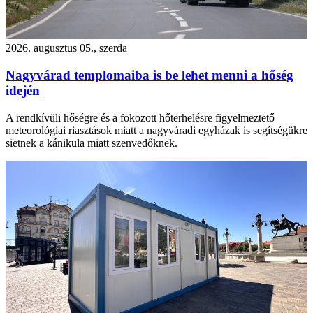
2026. augusztus 05., szerda
Nagyvárad templomaiba is be lehet menni a hőség
idején
A rendkívüli hőségre és a fokozott hőterhelésre figyelmeztető
meteorológiai riasztások miatt a nagyváradi egyházak is segítségükre
sietnek a kánikula miatt szenvedőknek.