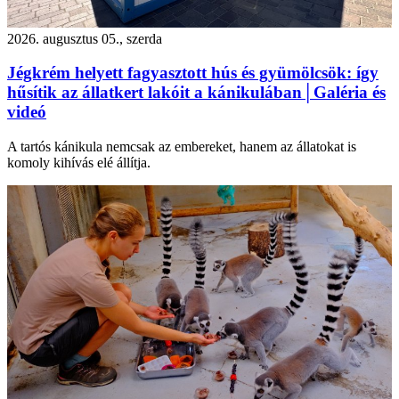
2026. augusztus 05., szerda
Jégkrém helyett fagyasztott hús és gyümölcsök: így
hűsítik az állatkert lakóit a kánikulában│Galéria és
videó
A tartós kánikula nemcsak az embereket, hanem az állatokat is
komoly kihívás elé állítja.