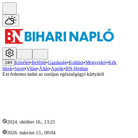
Közélet
•
Belföld
•
Gazdaság
•
Kultúra
•
Megyejáró
•
Kék
24H
hírek
•
Sport
•
Világ
•
Állás
•
Aprók
•
BN-Hetilap
Ezt érdemes tudni az európai egészségügyi kártyáról
2024. október 16., 13:21
2026. március 13., 00:04