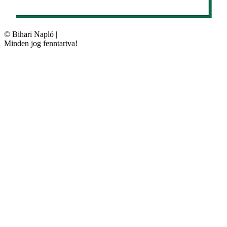
©
Bihari Napló
|
Minden jog fenntartva!