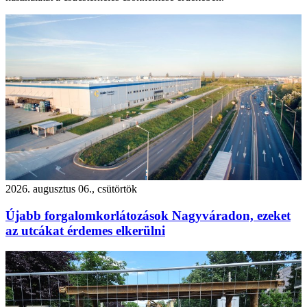
2026. augusztus 06., csütörtök
Újabb forgalomkorlátozások Nagyváradon, ezeket
az utcákat érdemes elkerülni