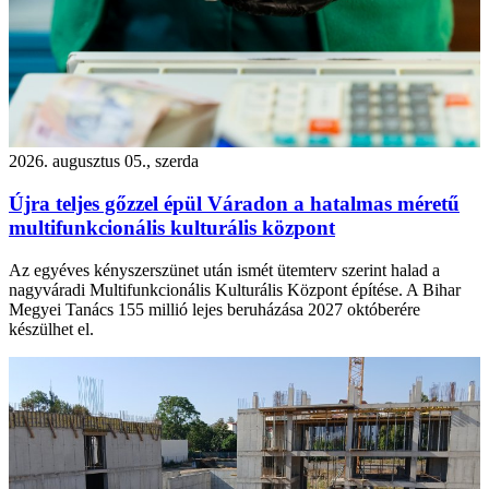
2026. augusztus 05., szerda
Újra teljes gőzzel épül Váradon a hatalmas méretű
multifunkcionális kulturális központ
Az egyéves kényszerszünet után ismét ütemterv szerint halad a
nagyváradi Multifunkcionális Kulturális Központ építése. A Bihar
Megyei Tanács 155 millió lejes beruházása 2027 októberére
készülhet el.