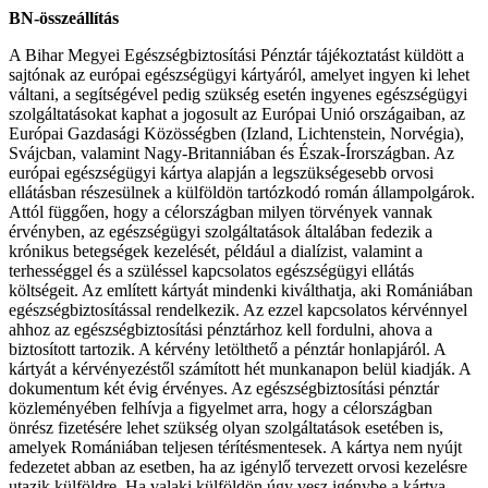
BN-összeállítás
A Bihar Megyei Egészségbiztosítási Pénztár tájékoztatást küldött a
sajtónak az európai egészségügyi kártyáról, amelyet ingyen ki lehet
váltani, a segítségével pedig szükség esetén ingyenes egészségügyi
szolgáltatásokat kaphat a jogosult az Európai Unió országaiban, az
Európai Gazdasági Közösségben (Izland, Lichtenstein, Norvégia),
Svájcban, valamint Nagy-Britanniában és Észak-Írországban. Az
európai egészségügyi kártya alapján a legszükségesebb orvosi
ellátásban részesülnek a külföldön tartózkodó román állampolgárok.
Attól függően, hogy a célországban milyen törvények vannak
érvényben, az egészségügyi szolgáltatások általában fedezik a
krónikus betegségek kezelését, például a dialízist, valamint a
terhességgel és a szüléssel kapcsolatos egészségügyi ellátás
költségeit. Az említett kártyát mindenki kiválthatja, aki Romániában
egészségbiztosítással rendelkezik. Az ezzel kapcsolatos kérvénnyel
ahhoz az egészségbiztosítási pénztárhoz kell fordulni, ahova a
biztosított tartozik. A kérvény letölthető a pénztár honlapjáról. A
kártyát a kérvényezéstől számított hét munkanapon belül kiadják. A
dokumentum két évig érvényes. Az egészségbiztosítási pénztár
közleményében felhívja a figyelmet arra, hogy a célországban
önrész fizetésére lehet szükség olyan szolgáltatások esetében is,
amelyek Romániában teljesen térítésmentesek. A kártya nem nyújt
fedezetet abban az esetben, ha az igénylő tervezett orvosi kezelésre
utazik külföldre. Ha valaki külföldön úgy vesz igénybe a kártya