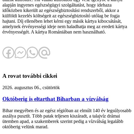
alapján ingyenes egészségügyi szolgáltatást, hogy idehaza
időközben kikerült az egészségbiztosítási rendszerből, akkor a
külföldi kezelés költségeit az egészségbiztosító utólag be fogja
hajtani. Díj ellenében lehet kérni egy másik kártya kibocsátását,
amelynek érvényességi ideje nem haladhatja meg az eredeti kártya
érvényességét. A kártya Romániában nem használható.
A rovat további cikkei
2026. augusztus 06., csütörtök
Októberig is eltarthat Biharban a vízválság
Bihar megyében és az egész régióban az elmúlt 140 év legsúlyosabb
aszálya pusztít. Több patak teljesen kiszáradt, a talajvíz drámai
ütemben apad, a szakemberek szerint pedig a vízválság legalább
októberig velünk marad.