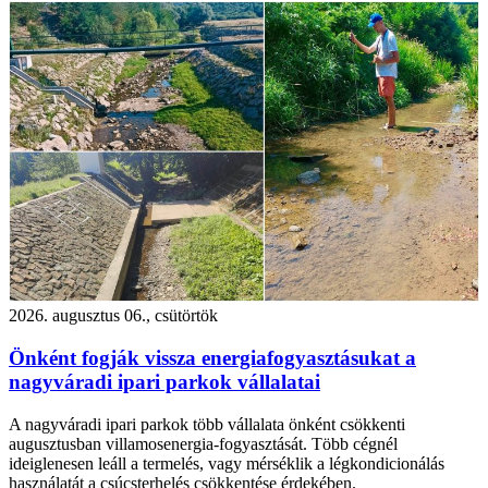
2026. augusztus 06., csütörtök
Önként fogják vissza energiafogyasztásukat a
nagyváradi ipari parkok vállalatai
A nagyváradi ipari parkok több vállalata önként csökkenti
augusztusban villamosenergia-fogyasztását. Több cégnél
ideiglenesen leáll a termelés, vagy mérséklik a légkondicionálás
használatát a csúcsterhelés csökkentése érdekében.