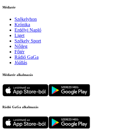
Médiatér
Székelyhon
Krónika
Erdélyi Napló
Liget
Székely Sport
Nőileg
Főtér
Rádió GaGa
Jóállás
Médiatér alkalmazás
Rádió GaGa alkalmazás