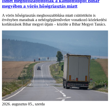
Ismét meghosszabbították a kamionstopot Bihar
megyében a vörös hőségriasztás miatt
A vörös hőségriasztás meghosszabbítása miatt csütörtökön is
érvényben maradnak a nehézgépjárművekre vonatkozó közlekedési
korlátozások Bihar megyei útjain – közölte a Bihar Megyei Tanács.
2026. augusztus 05., szerda