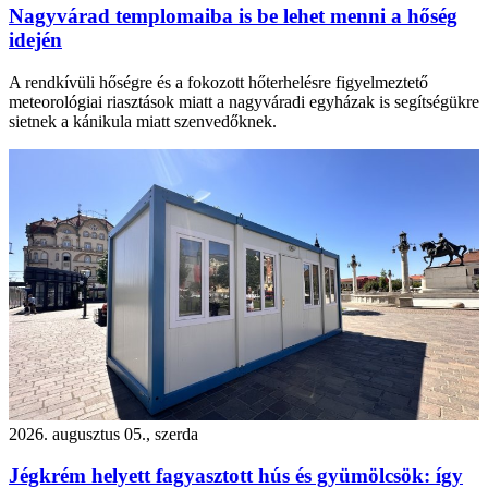
Nagyvárad templomaiba is be lehet menni a hőség
idején
A rendkívüli hőségre és a fokozott hőterhelésre figyelmeztető
meteorológiai riasztások miatt a nagyváradi egyházak is segítségükre
sietnek a kánikula miatt szenvedőknek.
2026. augusztus 05., szerda
Jégkrém helyett fagyasztott hús és gyümölcsök: így