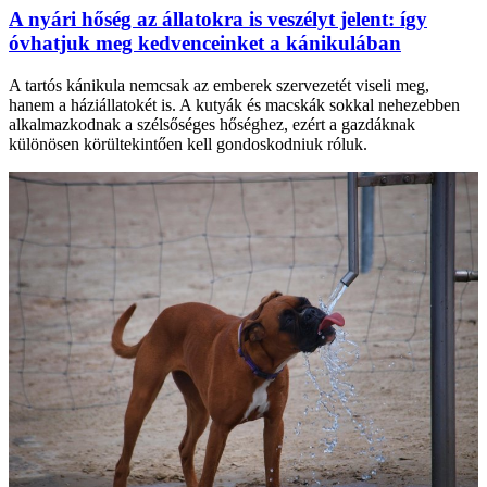
A nyári hőség az állatokra is veszélyt jelent: így
óvhatjuk meg kedvenceinket a kánikulában
A tartós kánikula nemcsak az emberek szervezetét viseli meg,
hanem a háziállatokét is. A kutyák és macskák sokkal nehezebben
alkalmazkodnak a szélsőséges hőséghez, ezért a gazdáknak
különösen körültekintően kell gondoskodniuk róluk.