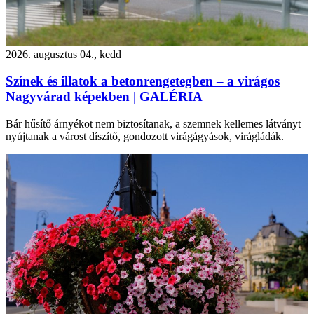
2026. augusztus 04., kedd
Színek és illatok a betonrengetegben – a virágos
Nagyvárad képekben | GALÉRIA
Bár hűsítő árnyékot nem biztosítanak, a szemnek kellemes látványt
nyújtanak a várost díszítő, gondozott virágágyások, virágládák.