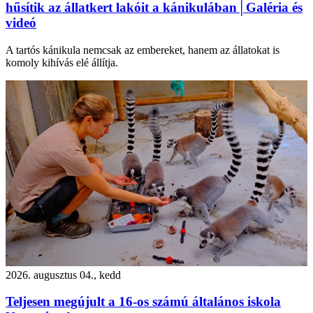
hűsítik az állatkert lakóit a kánikulában│Galéria és
videó
A tartós kánikula nemcsak az embereket, hanem az állatokat is
komoly kihívás elé állítja.
2026. augusztus 04., kedd
Teljesen megújult a 16-os számú általános iskola