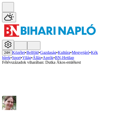
Közélet
•
Belföld
•
Gazdaság
•
Kultúra
•
Megyejáró
•
Kék
24H
hírek
•
Sport
•
Világ
•
Állás
•
Aprók
•
BN-Hetilap
Félévszázadok viharában: Dutka Ákos-emlékest