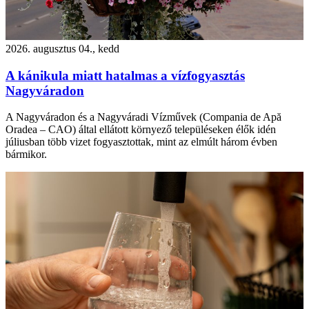
2026. augusztus 04., kedd
A kánikula miatt hatalmas a vízfogyasztás
Nagyváradon
A Nagyváradon és a Nagyváradi Vízművek (Compania de Apă
Oradea – CAO) által ellátott környező településeken élők idén
júliusban több vizet fogyasztottak, mint az elmúlt három évben
bármikor.