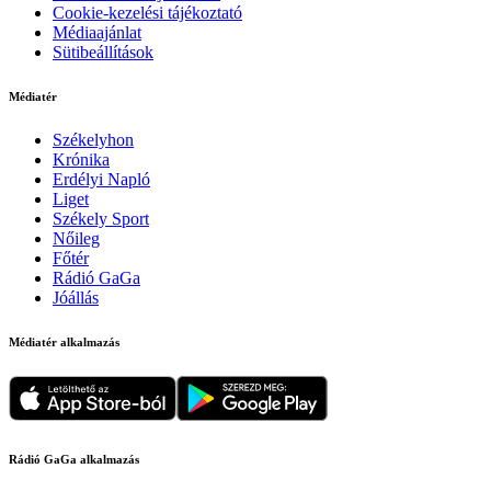
Cookie-kezelési tájékoztató
Médiaajánlat
Sütibeállítások
Médiatér
Székelyhon
Krónika
Erdélyi Napló
Liget
Székely Sport
Nőileg
Főtér
Rádió GaGa
Jóállás
Médiatér alkalmazás
Rádió GaGa alkalmazás