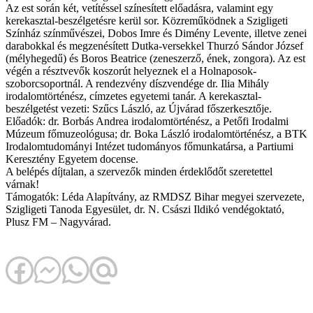
Az est során két, vetítéssel színesített előadásra, valamint egy
kerekasztal-beszélgetésre kerül sor. Közreműködnek a Szigligeti
Színház színművészei, Dobos Imre és Dimény Levente, illetve zenei
darabokkal és megzenésített Dutka-versekkel Thurzó Sándor József
(mélyhegedű) és Boros Beatrice (zeneszerző, ének, zongora). Az est
végén a résztvevők koszorút helyeznek el a Holnaposok-
szoborcsoportnál. A rendezvény díszvendége dr. Ilia Mihály
irodalomtörténész, címzetes egyetemi tanár. A kerekasztal-
beszélgetést vezeti: Szűcs László, az Újvárad főszerkesztője.
Előadók: dr. Borbás Andrea irodalomtörténész, a Petőfi Irodalmi
Múzeum főmuzeológusa; dr. Boka László irodalomtörténész, a BTK
Irodalomtudományi Intézet tudományos főmunkatársa, a Partiumi
Keresztény Egyetem docense.
A belépés díjtalan, a szervezők minden érdeklődőt szeretettel
várnak!
Támogatók: Léda Alapítvány, az RMDSZ Bihar megyei szervezete,
Szigligeti Tanoda Egyesület, dr. N. Császi Ildikó vendégoktató,
Plusz FM – Nagyvárad.