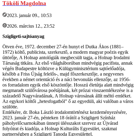
Tököli Magdolna
2023. január 09., 10:53
2026. március 12., 23:52
Szigligeti-sajtóanyag
Ötven éve, 1972. december 27-én hunyt el Dutka Ákos (1881–
1972) költő, publicista, szerkesztő, a modern magyar poézis egyik
úttörője, A Holnap antológiák megbecsült tagja, a Holnap Irodalmi
Társaság titkára. Az első világháborúban mindvégig pacifista, annak
végén Budapestre költözve a Külügyminisztérium sajtóelőadója,
később a Friss Újság felelős-, majd főszerkesztője, a negyvenes
években a német orientáció és a náci bevonulás ellenzője, az 1956-
os forradalom egyik első köszöntője. Hosszú életútja alatt mindvégig
megmaradt szülővárosa poétájának, két prózai visszaemlékezése is a
századelő Nagyváradának, A Holnap városának állít méltó emléket.
Az egykori költői „hetesfogatból” ő az egyedüli, aki valóban a város
szülötte.
Emlékére, dr. Boka László irodalomtörténész kezdeményezésére,
2023. január 27-én, pénteken 18 órától a Szigligeti Színház
páholyelőcsarnokában ünnepi ülésszakot szervez az Újvárad
folyóirat és kiadója, a Holnap Kulturális Egyesület, szakmai
partnerségben a Szigligeti Tanoda Egyesülettel.