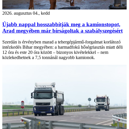
2026. augusztus 04., kedd
Újabb nappal hosszabbítják meg a kamionstopot,
Arad megyében már bírságoltak a szabályszegésért
Szerdán is érvényben marad a tehergépjármű-forgalmat korlátozó
intézkedés Bihar megyében: a harmadfokú hőségriasztás miatt déli
12 óra és este 20 óra között – bizonyos kivételekkel – nem
közlekedhetnek a 7,5 tonnánál nagyobb kamionok.