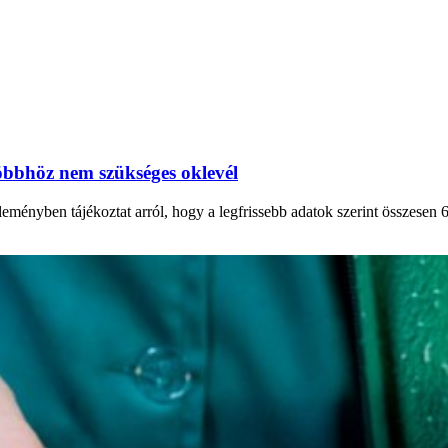
többhöz nem szükséges oklevél
nyben tájékoztat arról, hogy a legfrissebb adatok szerint összesen 