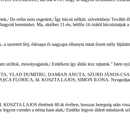
tek,/ De erőm nem engedett,/ Így búcsú nélkül, szívetekben/ Tovább élhet
gyott bennünket. Ma, október 21-én, hétfőn 16 órától búcsúztatjuk a 
k, a szeretett férj, édesapa és nagyapa elhunyta miatt érzett mély fájd
am szóltok, mosolyogjatok,/ Emlékem így áldás lesz rajtatok.” Isten ny
ETA, VLAD DUMITRU, DAMIAN ANUȚA, SZURD JÁNOS-CSA
ORICA, Id. KOSZTA LAJOS, SIMON ILONA. Nyugodjanak békéb
, id. KOSZTA LAJOS életének 80-ik évében, hosszas betegség után viss
ése legyen csendes a néma hant alatt,/ Emléke legyen áldott mindazok