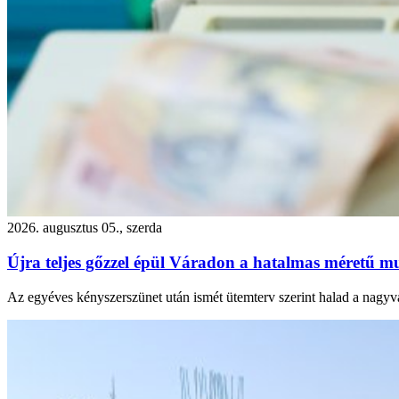
2026. augusztus 05., szerda
Újra teljes gőzzel épül Váradon a hatalmas méretű mu
Az egyéves kényszerszünet után ismét ütemterv szerint halad a nagyvá