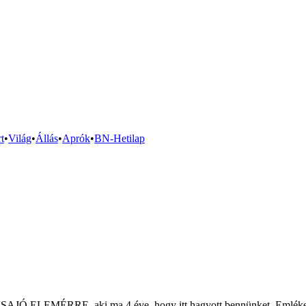
t
•
Világ
•
Állás
•
Aprók
•
BN-Hetilap
Ó-SAJÓ ELEMÉRRE, aki ma 4 éve, hogy itt hagyott bennünket. Emléke l