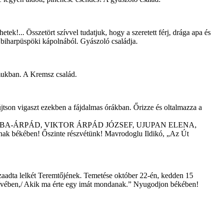
ek!... Összetört szívvel tudatjuk, hogy a szeretett férj, drága apa és
biharpüspöki kápolnából. Gyászoló családja.
almukban. A Kremsz család.
újtson vigaszt ezekben a fájdalmas órákban. Őrizze és oltalmazza a
BA-ÁRPÁD, VIKTOR ÁRPÁD JÓZSEF, UJUPAN ELENA,
en! Őszinte részvétünk! Mavrodoglu Ildikó, „Az Út
zaadta lelkét Teremtőjének. Temetése október 22-én, kedden 15
 szívében,/ Akik ma érte egy imát mondanak.” Nyugodjon békében!