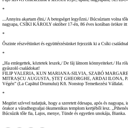
*
...Annyira akartam élni,/ A betegséget legyőzni./ Búcsúztam volna tőle
nagyapa, CSÍKI KÁROLY október 17-én, 86 éves korában örökre itt ha
*
Őszinte részvétünket és együttérzésünket fejezzük ki a Csíki családna
*
„Ha emlegettek, köztetek leszek,/ De fáj látnom könnyeiteket./ Ha ról
gyászoló családokat!
FILIP VALERIA, KUN MARIANA-SILVIA, SZABÓ MARGAR
MITRAȘCU AUGUSTA, ȘTEȚ GHEORGHE, ARDAI ILONA, PAȘCA FL
Végén” (La Capătul Drumului) Kft. Nonstop Temetkezési Vállalat.
*
Megtört szívvel tudatjuk, hogy a szeretett édesapa, após és nagyapa
órakor a váradhegyaljai ökumenikus templom kertjéből lesz. ,,Pihen
Búcsúzik tőle fia, Lajos, menye, Tünde és egyetlen unokája, Bianka.