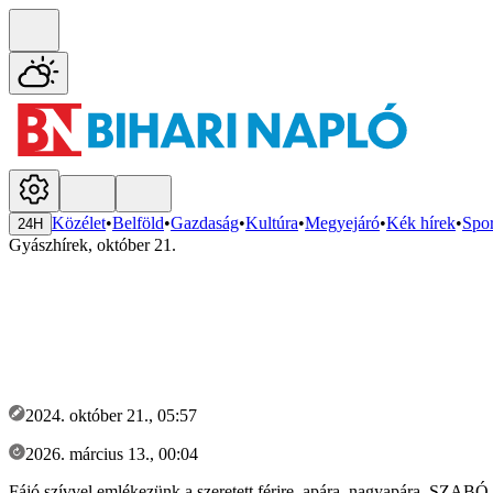
Közélet
•
Belföld
•
Gazdaság
•
Kultúra
•
Megyejáró
•
Kék hírek
•
Spor
24H
Gyászhírek, október 21.
2024. október 21., 05:57
2026. március 13., 00:04
Fájó szívvel emlékezünk a szeretett férjre, apára, nagyapára, SZAB