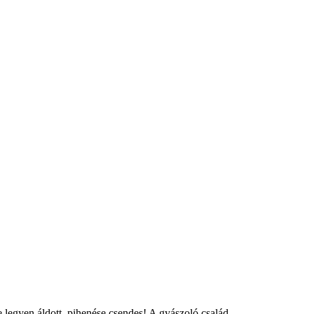
egyen áldott, pihenése csendes! A gyászoló család.