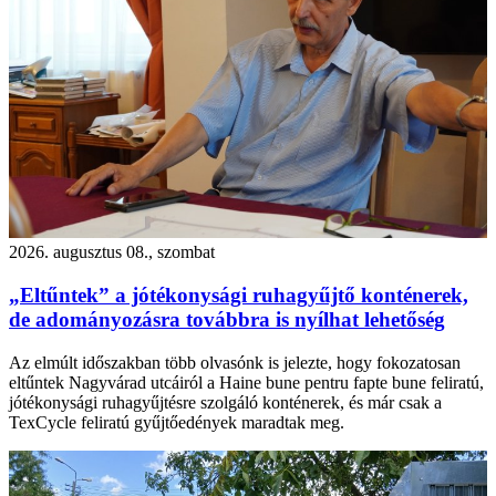
2026. augusztus 08., szombat
„Eltűntek” a jótékonysági ruhagyűjtő konténerek,
de adományozásra továbbra is nyílhat lehetőség
Az elmúlt időszakban több olvasónk is jelezte, hogy fokozatosan
eltűntek Nagyvárad utcáiról a Haine bune pentru fapte bune feliratú,
jótékonysági ruhagyűjtésre szolgáló konténerek, és már csak a
TexCycle feliratú gyűjtőedények maradtak meg.