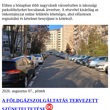
Ebben a hónapban több nagyváradi városrészben is lakossági
parkolóhelyeket bocsátanak árverésre. A részvétel kizárólag az
önkormányzat online felületén lehetséges, ahol előzetesen
regisztrálni és kérelmet benyújtani is kötelező.
2026. augusztus 07., péntek
A FÖLDGÁZSZOLGÁLTATÁS TERVEZETT
SZÜNETELTETÉSE