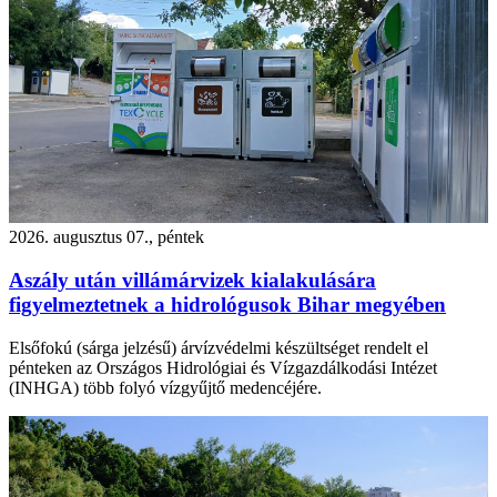
2026. augusztus 07., péntek
Aszály után villámárvizek kialakulására
figyelmeztetnek a hidrológusok Bihar megyében
Elsőfokú (sárga jelzésű) árvízvédelmi készültséget rendelt el
pénteken az Országos Hidrológiai és Vízgazdálkodási Intézet
(INHGA) több folyó vízgyűjtő medencéjére.