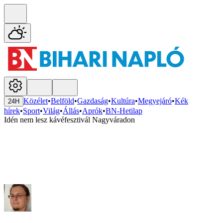
Közélet
•
Belföld
•
Gazdaság
•
Kultúra
•
Megyejáró
•
Kék
24H
hírek
•
Sport
•
Világ
•
Állás
•
Aprók
•
BN-Hetilap
Idén nem lesz kávéfesztivál Nagyváradon