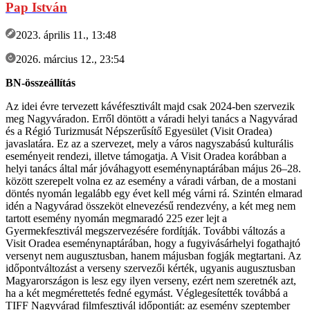
Pap István
2023. április 11., 13:48
2026. március 12., 23:54
BN-összeállítás
Az idei évre tervezett kávéfesztivált majd csak 2024-ben szervezik
meg Nagyváradon. Erről döntött a váradi helyi tanács a Nagyvárad
és a Régió Turizmusát Népszerűsítő Egyesület (Visit Oradea)
javaslatára. Ez az a szervezet, mely a város nagyszabású kulturális
eseményeit rendezi, illetve támogatja. A Visit Oradea korábban a
helyi tanács által már jóváhagyott eseménynaptárában május 26–28.
között szerepelt volna ez az esemény a váradi várban, de a mostani
döntés nyomán legalább egy évet kell még várni rá. Szintén elmarad
idén a Nagyvárad összeköt elnevezésű rendezvény, a két meg nem
tartott esemény nyomán megmaradó 225 ezer lejt a
Gyermekfesztivál megszervezésére fordítják. További változás a
Visit Oradea eseménynaptárában, hogy a fugyivásárhelyi fogathajtó
versenyt nem augusztusban, hanem májusban fogják megtartani. Az
időpontváltozást a verseny szervezői kérték, ugyanis augusztusban
Magyarországon is lesz egy ilyen verseny, ezért nem szeretnék azt,
ha a két megmérettetés fedné egymást. Véglegesítették továbbá a
TIFF Nagyvárad filmfesztivál időpontját: az esemény szeptember