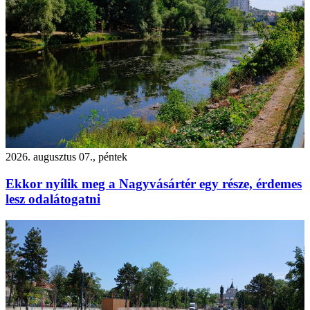
2026. augusztus 07., péntek
Ekkor nyílik meg a Nagyvásártér egy része, érdemes
lesz odalátogatni