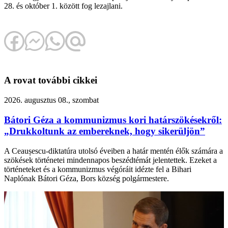
28. és október 1. között fog lezajlani.
A rovat további cikkei
2026. augusztus 08., szombat
Bátori Géza a kommunizmus kori határszökésekről:
„Drukkoltunk az embereknek, hogy sikerüljön”
A Ceaușescu-diktatúra utolsó éveiben a határ mentén élők számára a
szökések történetei mindennapos beszédtémát jelentettek. Ezeket a
történeteket és a kommunizmus végóráit idézte fel a Bihari
Naplónak Bátori Géza, Bors község polgármestere.