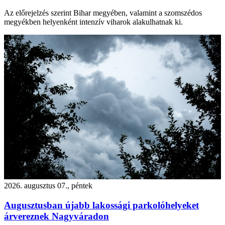
Az előrejelzés szerint Bihar megyében, valamint a szomszédos
megyékben helyenként intenzív viharok alakulhatnak ki.
2026. augusztus 07., péntek
Augusztusban újabb lakossági parkolóhelyeket
árvereznek Nagyváradon