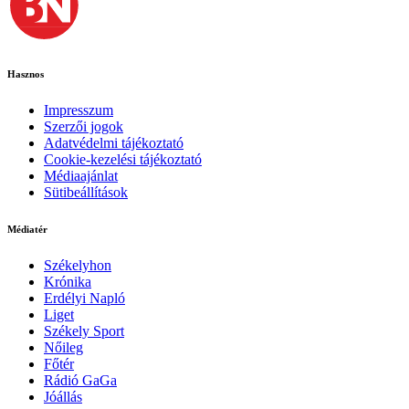
Hasznos
Impresszum
Szerzői jogok
Adatvédelmi tájékoztató
Cookie-kezelési tájékoztató
Médiaajánlat
Sütibeállítások
Médiatér
Székelyhon
Krónika
Erdélyi Napló
Liget
Székely Sport
Nőileg
Főtér
Rádió GaGa
Jóállás