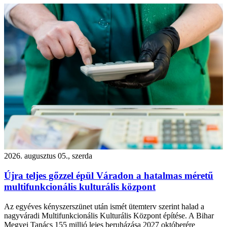
2026. augusztus 05., szerda
Újra teljes gőzzel épül Váradon a hatalmas méretű
multifunkcionális kulturális központ
Az egyéves kényszerszünet után ismét ütemterv szerint halad a
nagyváradi Multifunkcionális Kulturális Központ építése. A Bihar
Megyei Tanács 155 millió lejes beruházása 2027 októberére