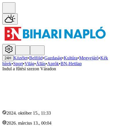
Közélet
•
Belföld
•
Gazdaság
•
Kultúra
•
Megyejáró
•
Kék
24H
hírek
•
Sport
•
Világ
•
Állás
•
Aprók
•
BN-Hetilap
Indul a fűtési szezon Váradon
2024. október 15., 11:33
2026. március 13., 00:04