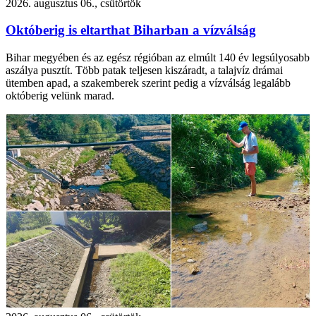
2026. augusztus 06., csütörtök
Októberig is eltarthat Biharban a vízválság
Bihar megyében és az egész régióban az elmúlt 140 év legsúlyosabb
aszálya pusztít. Több patak teljesen kiszáradt, a talajvíz drámai
ütemben apad, a szakemberek szerint pedig a vízválság legalább
októberig velünk marad.