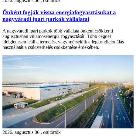
2026. augusztus 06., csütörtök
Önként fogják vissza energiafogyasztásukat a
nagyváradi ipari parkok vállalatai
A nagyváradi ipari parkok több vállalata önként csökkenti
augusztusban villamosenergia-fogyasztását. Több cégnél
ideiglenesen leáll a termelés, vagy mérséklik a légkondicionálás
használatát a csúcsterhelés csökkentése érdekében.
2026. augusztus 06., csütörtök