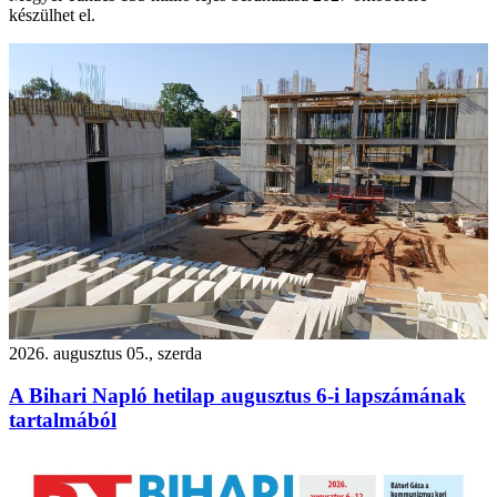
készülhet el.
2026. augusztus 05., szerda
A Bihari Napló hetilap augusztus 6-i lapszámának
tartalmából