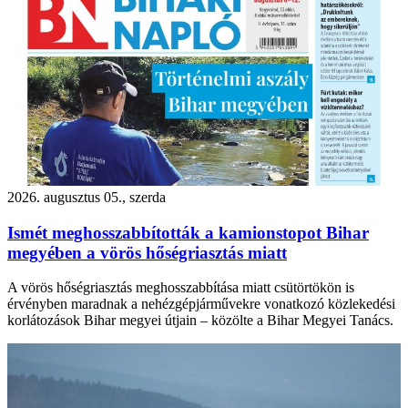
2026. augusztus 05., szerda
Ismét meghosszabbították a kamionstopot Bihar
megyében a vörös hőségriasztás miatt
A vörös hőségriasztás meghosszabbítása miatt csütörtökön is
érvényben maradnak a nehézgépjárművekre vonatkozó közlekedési
korlátozások Bihar megyei útjain – közölte a Bihar Megyei Tanács.