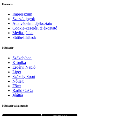
Hasznos
Impresszum
Szerzői jogok
Adatvédelmi tájékoztató
Cookie-kezelési tájékoztató
Médiaajánlat
Sütibeállítások
Médiatér
Székelyhon
Krónika
Erdélyi Napló
Liget
Székely Sport
Nőileg
Főtér
Rádió GaGa
Jóállás
Médiatér alkalmazás