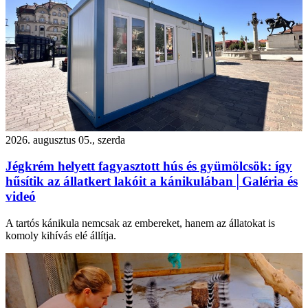
2026. augusztus 05., szerda
Jégkrém helyett fagyasztott hús és gyümölcsök: így
hűsítik az állatkert lakóit a kánikulában│Galéria és
videó
A tartós kánikula nemcsak az embereket, hanem az állatokat is
komoly kihívás elé állítja.