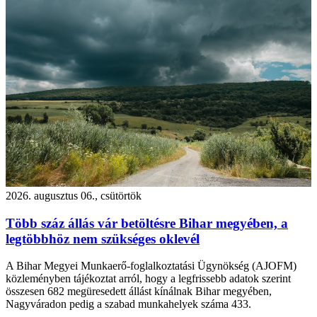
2026. augusztus 06., csütörtök
Több száz állás vár betöltésre Bihar megyében, a
legtöbbhöz nem szükséges oklevél
A Bihar Megyei Munkaerő-foglalkoztatási Ügynökség (AJOFM)
közleményben tájékoztat arról, hogy a legfrissebb adatok szerint
összesen 682 megüresedett állást kínálnak Bihar megyében,
Nagyváradon pedig a szabad munkahelyek száma 433.