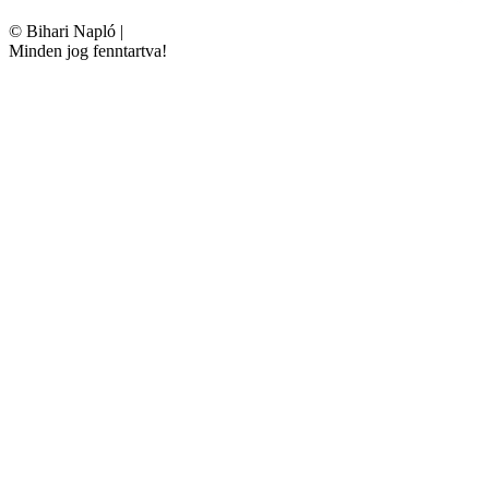
©
Bihari Napló
|
Minden jog fenntartva!