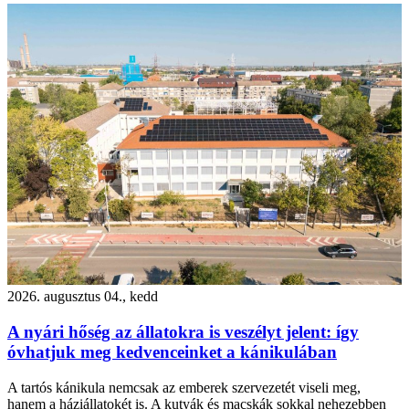
2026. augusztus 04., kedd
A nyári hőség az állatokra is veszélyt jelent: így
óvhatjuk meg kedvenceinket a kánikulában
A tartós kánikula nemcsak az emberek szervezetét viseli meg,
hanem a háziállatokét is. A kutyák és macskák sokkal nehezebben