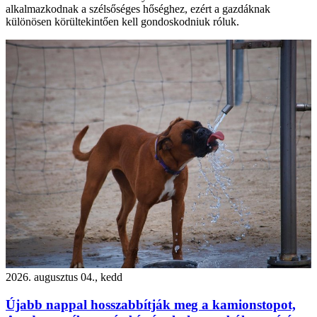
alkalmazkodnak a szélsőséges hőséghez, ezért a gazdáknak
különösen körültekintően kell gondoskodniuk róluk.
2026. augusztus 04., kedd
Újabb nappal hosszabbítják meg a kamionstopot,