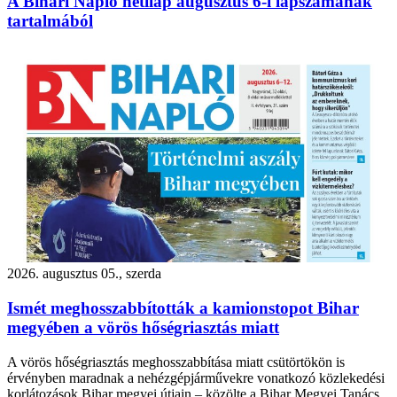
A Bihari Napló hetilap augusztus 6-i lapszámának
tartalmából
2026. augusztus 05., szerda
Ismét meghosszabbították a kamionstopot Bihar
megyében a vörös hőségriasztás miatt
A vörös hőségriasztás meghosszabbítása miatt csütörtökön is
érvényben maradnak a nehézgépjárművekre vonatkozó közlekedési
korlátozások Bihar megyei útjain – közölte a Bihar Megyei Tanács.