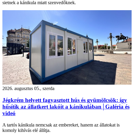
sietnek a kánikula miatt szenvedőknek.
2026. augusztus 05., szerda
Jégkrém helyett fagyasztott hús és gyümölcsök: így
hűsítik az állatkert lakóit a kánikulában│Galéria és
videó
A tartós kánikula nemcsak az embereket, hanem az állatokat is
komoly kihívás elé állítja.