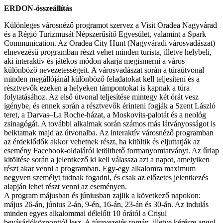
ERDON-összeállítás
Különleges városnéző programot szervez a Visit Oradea Nagyvárad
és a Régió Turizmusát Népszerűsítő Egyesület, valamint a Spark
Communication. Az Oradea City Hunt (Nagyváradi városvadászat)
elnevezésű programban részt vehet minden turista, illetve helybeli,
aki interaktív és játékos módon akarja megismerni a város
különböző nevezetességeit. A városvadászat során a túraútvonal
minden megállójánál különböző feladatokat kell teljesíteni és a
résztvevők ezeken a helyeken támpontokat is kapnak a túra
folytatásához. Az első útvonal teljesítése mintegy két órát vesz
igénybe, és ennek során a résztvevők érinteni fogják a Szent László
teret, a Darvas–La Roche-házat, a Moskovits-palotát és a neológ
zsinagógát. A további alkalmak során számos más látványosságot is
beiktatnak majd az útvonalba. Az interaktív városnéző programban
az érdeklődők akkor vehetnek részt, ha kitöltik és eljuttatják az
esemény Facebook-oldaláról letölthető formanyomtatványt. Az űrlap
kitöltése során a jelentkező ki kell válassza azt a napot, amelyiken
részt akar venni a programban. Egy-egy alkalomra maximum
negyven személyt tudnak fogadni, és csak az előzetes jelentkezés
alapján lehet részt venni az eseményen.
A program májusban és júniusban zajlik a következő napokon:
május 26-án, június 2-án, 9-én, 16-án, 23-án és 30-án. Az indulás
minden egyes alkalommal délelőtt 10 órától a Crișul
bevásárlóközponttól lesz. A túravezetés román, illetve kérésre angol