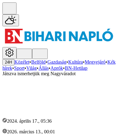
Közélet
•
Belföld
•
Gazdaság
•
Kultúra
•
Megyejáró
•
Kék
24H
hírek
•
Sport
•
Világ
•
Állás
•
Aprók
•
BN-Hetilap
Játszva ismerhetjük meg Nagyváradot
2024. április 17., 05:36
2026. március 13., 00:01