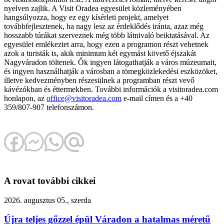
nyelven zajlik. A Visit Oradea egyesület közleményében
hangsúlyozza, hogy ez egy kísérleti projekt, amelyet
továbbfejlesztenek, ha nagy lesz az érdeklődés iránta, azaz még
hosszabb túrákat szerveznek még több látnivaló beiktatásával. Az
egyesület emlékeztet arra, hogy ezen a programon részt vehetnek
azok a turisták is, akik minimum két egymást követő éjszakát
Nagyváradon töltenek. Ők ingyen látogathatják a város múzeumait,
és ingyen használhatják a városban a tömegközlekedési eszközöket,
illetve kedvezményben részesülnek a programban részt vevő
kávézókban és éttermekben. További információk a visitoradea.com
honlapon, az
office@visitoradea.com
e-mail címen és a +40
359/807-907 telefonszámon.
A rovat további cikkei
2026. augusztus 05., szerda
Újra teljes gőzzel épül Váradon a hatalmas méretű