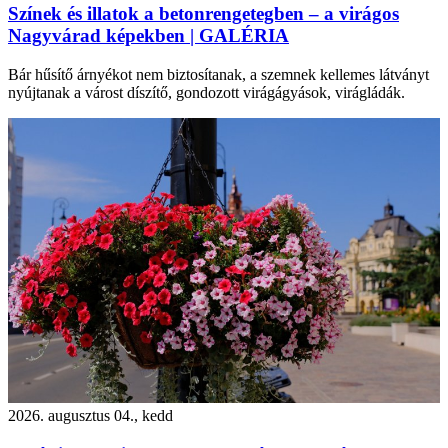
Színek és illatok a betonrengetegben – a virágos
Nagyvárad képekben | GALÉRIA
Bár hűsítő árnyékot nem biztosítanak, a szemnek kellemes látványt
nyújtanak a várost díszítő, gondozott virágágyások, virágládák.
2026. augusztus 04., kedd