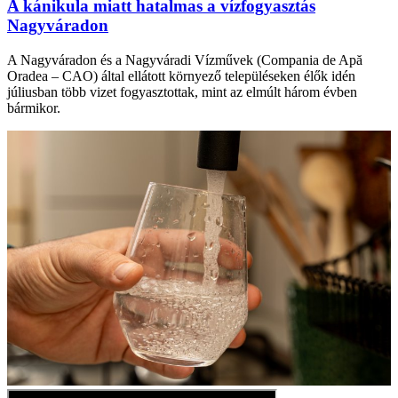
A kánikula miatt hatalmas a vízfogyasztás
Nagyváradon
A Nagyváradon és a Nagyváradi Vízművek (Compania de Apă
Oradea – CAO) által ellátott környező településeken élők idén
júliusban több vizet fogyasztottak, mint az elmúlt három évben
bármikor.