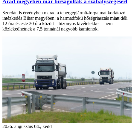
Arad megyében már bírságoltak a szabályszegésért
Szerdán is érvényben marad a tehergépjármű-forgalmat korlátozó
intézkedés Bihar megyében: a harmadfokú hőségriasztás miatt déli
12 óra és este 20 óra között – bizonyos kivételekkel – nem
közlekedhetnek a 7,5 tonnánál nagyobb kamionok.
2026. augusztus 04., kedd