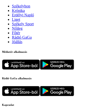
Székelyhon
Krónika
Erdélyi Napló
Liget
Székely Sport
Nőileg
Főtér
Rádió GaGa
Jóállás
Médiatér alkalmazás
Rádió GaGa alkalmazás
Kapcsolat