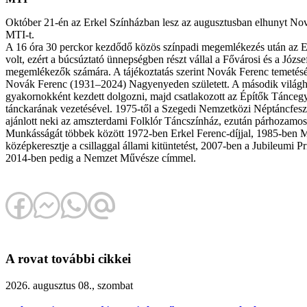
Október 21-én az Erkel Színházban lesz az augusztusban elhunyt Nová
MTI-t.
A 16 óra 30 perckor kezdődő közös színpadi megemlékezés után az Erk
volt, ezért a búcsúztató ünnepségben részt vállal a Fővárosi és a Józs
megemlékezők számára. A tájékoztatás szerint Novák Ferenc temetését sz
Novák Ferenc (1931–2024) Nagyenyeden született. A második világhábo
gyakornokként kezdett dolgozni, majd csatlakozott az Építők Tánceg
tánckarának vezetésével. 1975-től a Szegedi Nemzetközi Néptáncfeszt
ajánlott neki az amszterdami Folklór Táncszínház, ezután párhozamos
Munkásságát többek között 1972-ben Erkel Ferenc-díjjal, 1985-ben M
középkeresztje a csillaggal állami kitüntetést, 2007-ben a Jubileumi
2014-ben pedig a Nemzet Művésze címmel.
A rovat további cikkei
2026. augusztus 08., szombat