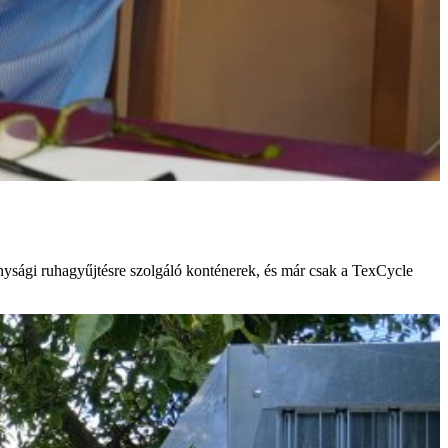
onysági ruhagyűjtésre szolgáló konténerek, és már csak a TexCycle