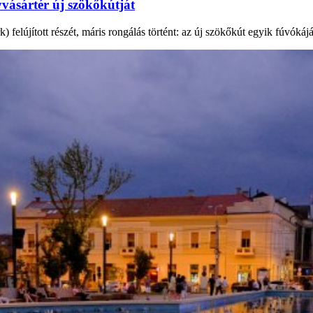
vásártér új szökőkútját
elújított részét, máris rongálás történt: az új szökőkút egyik fúvókáját