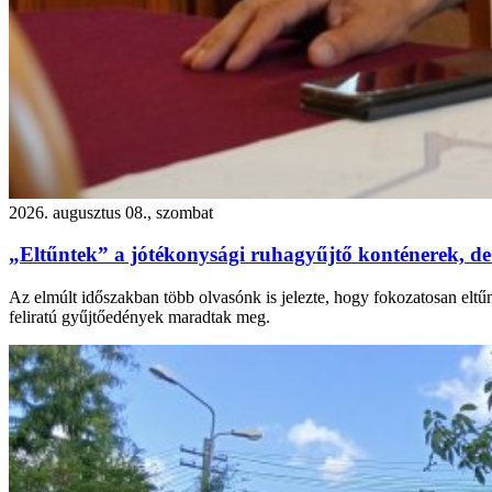
2026. augusztus 08., szombat
„Eltűntek” a jótékonysági ruhagyűjtő konténerek, de
Az elmúlt időszakban több olvasónk is jelezte, hogy fokozatosan eltű
feliratú gyűjtőedények maradtak meg.