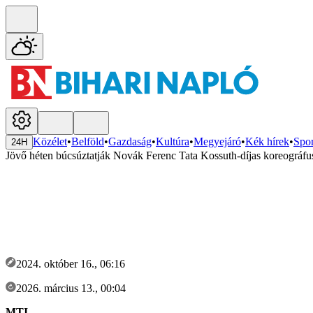
Közélet
•
Belföld
•
Gazdaság
•
Kultúra
•
Megyejáró
•
Kék hírek
•
Spor
24H
Jövő héten búcsúztatják Novák Ferenc Tata Kossuth-díjas koreográfu
2024. október 16., 06:16
2026. március 13., 00:04
MTI