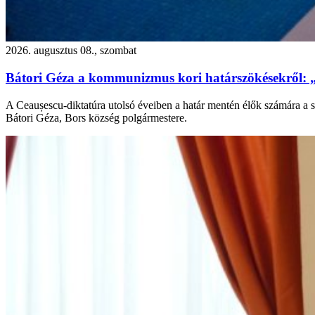
2026. augusztus 08., szombat
Bátori Géza a kommunizmus kori határszökésekről: 
A Ceaușescu-diktatúra utolsó éveiben a határ mentén élők számára a s
Bátori Géza, Bors község polgármestere.