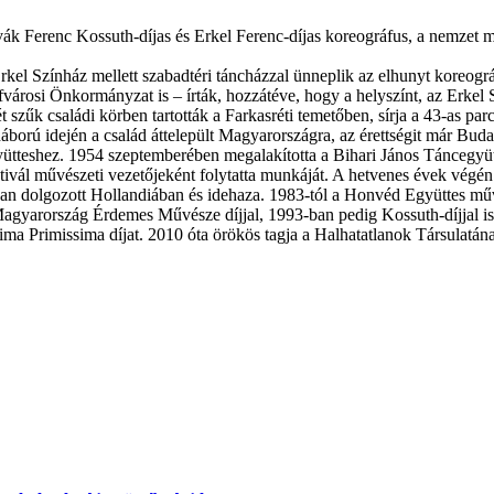
k Ferenc Kossuth-díjas és Erkel Ferenc-díjas koreográfus, a nemzet mű
el Színház mellett szabadtéri táncházzal ünneplik az elhunyt koreogr
efvárosi Önkormányzat is – írták, hozzátéve, hogy a helyszínt, az Erkel 
űk családi körben tartották a Farkasréti temetőben, sírja a 43-as parce
rú idején a család áttelepült Magyarországra, az érettségit már Buda
yütteshez. 1954 szeptemberében megalakította a Bihari János Táncegyü
ivál művészeti vezetőjeként folytatta munkáját. A hetvenes évek végén 
an dolgozott Hollandiában és idehaza. 1983-tól a Honvéd Együttes művé
agyarország Érdemes Művésze díjjal, 1993-ban pedig Kossuth-díjjal i
 Prima Primissima díjat. 2010 óta örökös tagja a Halhatatlanok Társulat