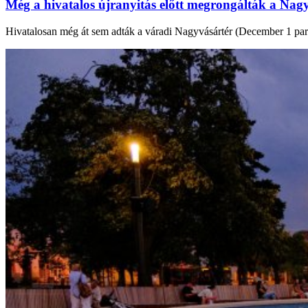
Még a hivatalos újranyitás előtt megrongálták a Nagy
Hivatalosan még át sem adták a váradi Nagyvásártér (December 1 park) f