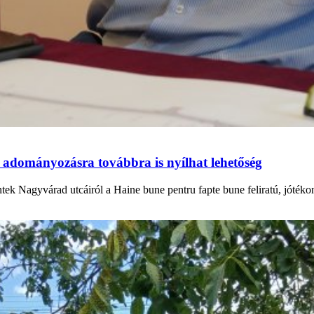
 adományozásra továbbra is nyílhat lehetőség
ntek Nagyvárad utcáiról a Haine bune pentru fapte bune feliratú, jóték