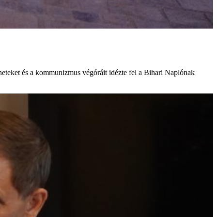
éneteket és a kommunizmus végóráit idézte fel a Bihari Naplónak