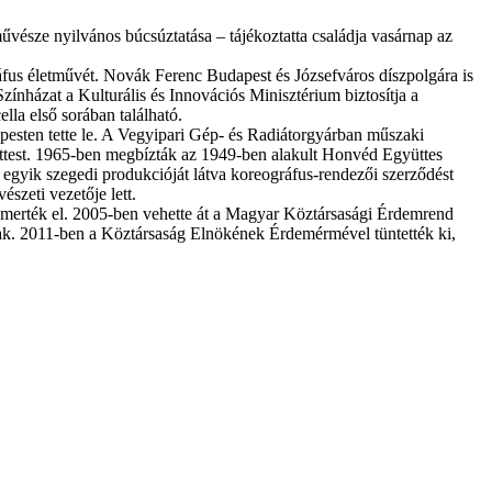
vésze nyilvános búcsúztatása – tájékoztatta családja vasárnap az
áfus életművét. Novák Ferenc Budapest és Józsefváros díszpolgára is
Színházat a Kulturális és Innovációs Minisztérium biztosítja a
lla első sorában található.
pesten tette le. A Vegyipari Gép- és Radiátorgyárban műszaki
ttest. 1965-ben megbízták az 1949-ben alakult Honvéd Együttes
egyik szegedi produkcióját látva koreográfus-rendezői szerződést
szeti vezetője lett.
smerték el. 2005-ben vehette át a Magyar Köztársasági Érdemrend
ának. 2011-ben a Köztársaság Elnökének Érdemérmével tüntették ki,