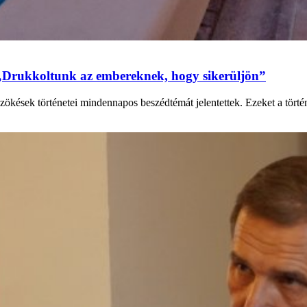
„Drukkoltunk az embereknek, hogy sikerüljön”
zökések történetei mindennapos beszédtémát jelentettek. Ezeket a tört