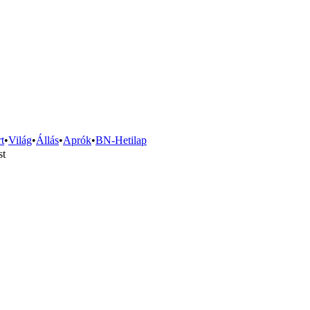
t
•
Világ
•
Állás
•
Aprók
•
BN-Hetilap
st